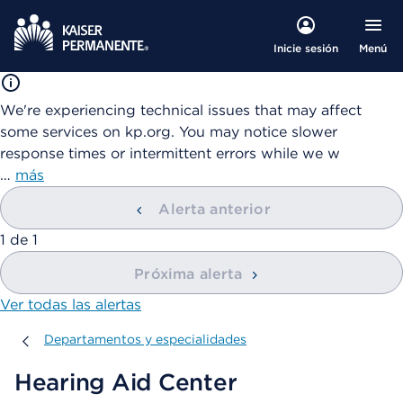
Menú
Inicie sesión
We're experiencing technical issues that may affect
some services on kp.org. You may notice slower
response times or intermittent errors while we w
…
más
Alerta anterior
mostrando
1
de
1
Próxima alerta
Ver todas las alertas
Departamentos y especialidades
Departamentos y especialidades
Hearing Aid Center