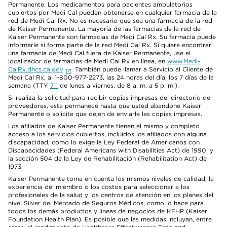
Permanente. Los medicamentos para pacientes ambulatorios
cubiertos por Medi Cal pueden obtenerse en cualquier farmacia de la
red de Medi Cal Rx. No es necesario que sea una farmacia de la red
de Kaiser Permanente. La mayoría de las farmacias de la red de
Kaiser Permanente son farmacias de Medi Cal Rx. Su farmacia puede
informarle si forma parte de la red Medi Cal Rx. Si quiere encontrar
una farmacia de Medi Cal fuera de Kaiser Permanente, use el
localizador de farmacias de Medi Cal Rx en línea, en
www.Medi-
CalRx.dhcs.ca.gov
. También puede llamar a Servicio al Cliente de
Medi Cal Rx, al 1-800-977-2273, las 24 horas del día, los 7 días de la
semana (TTY
711
de lunes a viernes, de 8 a. m. a 5 p. m.).
Si realiza la solicitud para recibir copias impresas del directorio de
proveedores, esta permanece hasta que usted abandone Kaiser
Permanente o solicite que dejen de enviarle las copias impresas.
Los afiliados de Kaiser Permanente tienen el mismo y completo
acceso a los servicios cubiertos, incluidos los afiliados con alguna
discapacidad, como lo exige la Ley Federal de Americanos con
Discapacidades (Federal Americans with Disabilities Act) de 1990, y
la sección 504 de la Ley de Rehabilitación (Rehabilitation Act) de
1973.
Kaiser Permanente toma en cuenta los mismos niveles de calidad, la
experiencia del miembro o los costos para seleccionar a los
profesionales de la salud y los centros de atención en los planes del
nivel Silver del Mercado de Seguros Médicos, como lo hace para
todos los demás productos y líneas de negocios de KFHP (Kaiser
Foundation Health Plan). Es posible que las medidas incluyan, entre