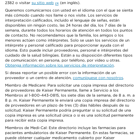
2382 o visitar
su sitio web
(en inglés).
Queremos comunicarnos con usted en el idioma con el que se sienta
más cómodo cuando nos llame o nos visite. Los servicios de
interpretación calificados, incluido el lenguaje de señas, están
disponibles sin ningún costo, las 24 horas del día, los 7 días de la
semana, durante todos los horarios de atención en todos los puntos
de contacto. No recomendamos que la familia, los amigos o los
menores actúen como intérpretes. Solo se usan los servicios de un
intérprete y personal calificado para proporcionar ayuda con el
idioma. Esto puede incluir proveedores, personal e intérpretes del
cuidado de la salud bilingües. Están a su disposición diferentes tipos
de comunicación: en persona, por teléfono, por video u otras.
Obtenga información sobre los servicios de interpretación
.
Si desea reportar un posible error con la información de un
proveedor o un centro de atención,
comuníquese con nosotros
.
Miembro de Medicare: Para solicitar una copia impresa del directorio
de proveedores de Kaiser Permanente, llame a Servicio a los
Miembros al 1-800-443-0815, los siete días de la semana, de 8 a. m. a
8 p. m. Kaiser Permanente le enviará una copia impresa del directorio
de proveedores en un plazo de tres (3) días hábiles después de su
solicitud. Kaiser Permanente podría preguntar si su solicitud de una
copia impresa es una solicitud única o si es una solicitud permanente
para recibir esta copia impresa.
Miembros de Medi-Cal: Este directorio incluye las farmacias para
pacientes ambulatorios de Kaiser Permanente. En estas farmacias, se
puede obtener cualquier medicamento cubierto por Kaiser