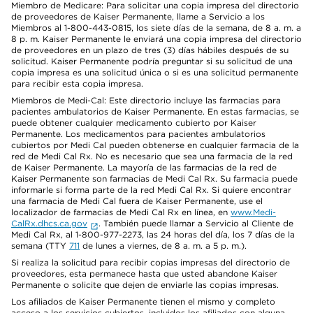
Miembro de Medicare: Para solicitar una copia impresa del directorio
de proveedores de Kaiser Permanente, llame a Servicio a los
Miembros al 1-800-443-0815, los siete días de la semana, de 8 a. m. a
8 p. m. Kaiser Permanente le enviará una copia impresa del directorio
de proveedores en un plazo de tres (3) días hábiles después de su
solicitud. Kaiser Permanente podría preguntar si su solicitud de una
copia impresa es una solicitud única o si es una solicitud permanente
para recibir esta copia impresa.
Miembros de Medi-Cal: Este directorio incluye las farmacias para
pacientes ambulatorios de Kaiser Permanente. En estas farmacias, se
puede obtener cualquier medicamento cubierto por Kaiser
Permanente. Los medicamentos para pacientes ambulatorios
cubiertos por Medi Cal pueden obtenerse en cualquier farmacia de la
red de Medi Cal Rx. No es necesario que sea una farmacia de la red
de Kaiser Permanente. La mayoría de las farmacias de la red de
Kaiser Permanente son farmacias de Medi Cal Rx. Su farmacia puede
informarle si forma parte de la red Medi Cal Rx. Si quiere encontrar
una farmacia de Medi Cal fuera de Kaiser Permanente, use el
localizador de farmacias de Medi Cal Rx en línea, en
www.Medi-
CalRx.dhcs.ca.gov
. También puede llamar a Servicio al Cliente de
Medi Cal Rx, al 1-800-977-2273, las 24 horas del día, los 7 días de la
semana (TTY
711
de lunes a viernes, de 8 a. m. a 5 p. m.).
Si realiza la solicitud para recibir copias impresas del directorio de
proveedores, esta permanece hasta que usted abandone Kaiser
Permanente o solicite que dejen de enviarle las copias impresas.
Los afiliados de Kaiser Permanente tienen el mismo y completo
acceso a los servicios cubiertos, incluidos los afiliados con alguna