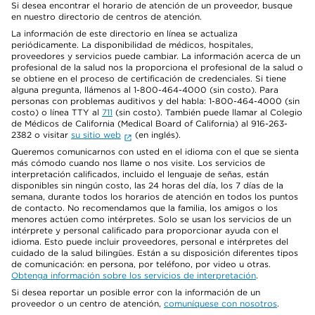
Si desea encontrar el horario de atención de un proveedor, busque
en nuestro directorio de centros de atención.
La información de este directorio en línea se actualiza
periódicamente. La disponibilidad de médicos, hospitales,
proveedores y servicios puede cambiar. La información acerca de un
profesional de la salud nos la proporciona el profesional de la salud o
se obtiene en el proceso de certificación de credenciales. Si tiene
alguna pregunta, llámenos al 1-800-464-4000 (sin costo). Para
personas con problemas auditivos y del habla: 1-800-464-4000 (sin
costo) o línea TTY al
711
(sin costo). También puede llamar al Colegio
de Médicos de California (Medical Board of California) al 916-263-
2382 o visitar
su sitio web
(en inglés).
Queremos comunicarnos con usted en el idioma con el que se sienta
más cómodo cuando nos llame o nos visite. Los servicios de
interpretación calificados, incluido el lenguaje de señas, están
disponibles sin ningún costo, las 24 horas del día, los 7 días de la
semana, durante todos los horarios de atención en todos los puntos
de contacto. No recomendamos que la familia, los amigos o los
menores actúen como intérpretes. Solo se usan los servicios de un
intérprete y personal calificado para proporcionar ayuda con el
idioma. Esto puede incluir proveedores, personal e intérpretes del
cuidado de la salud bilingües. Están a su disposición diferentes tipos
de comunicación: en persona, por teléfono, por video u otras.
Obtenga información sobre los servicios de interpretación
.
Si desea reportar un posible error con la información de un
proveedor o un centro de atención,
comuníquese con nosotros
.