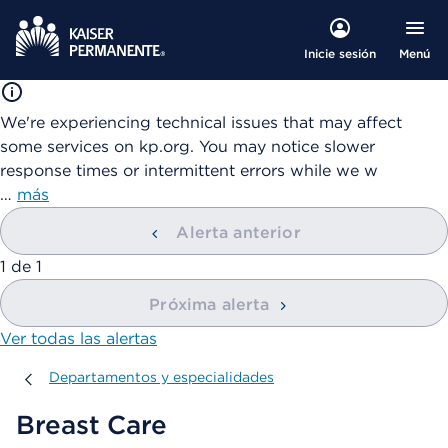
Menú
Inicie sesión
We're experiencing technical issues that may affect
some services on kp.org. You may notice slower
response times or intermittent errors while we w
…
más
Alerta anterior
mostrando
1
de
1
Próxima alerta
Ver todas las alertas
Departamentos y especialidades
Departamentos y especialidades
Breast Care