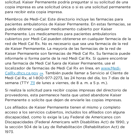
solicitud. Kaiser Permanente podría preguntar si su solicitud de una
copia impresa es una solicitud única o si es una solicitud permanente
para recibir esta copia impresa.
Miembros de Medi-Cal: Este directorio incluye las farmacias para
pacientes ambulatorios de Kaiser Permanente. En estas farmacias, se
puede obtener cualquier medicamento cubierto por Kaiser
Permanente. Los medicamentos para pacientes ambulatorios
cubiertos por Medi Cal pueden obtenerse en cualquier farmacia de la
red de Medi Cal Rx. No es necesario que sea una farmacia de la red
de Kaiser Permanente. La mayoría de las farmacias de la red de
Kaiser Permanente son farmacias de Medi Cal Rx. Su farmacia puede
informarle si forma parte de la red Medi Cal Rx. Si quiere encontrar
una farmacia de Medi Cal fuera de Kaiser Permanente, use el
localizador de farmacias de Medi Cal Rx en línea, en
www.Medi-
CalRx.dhcs.ca.gov
. También puede llamar a Servicio al Cliente de
Medi Cal Rx, al 1-800-977-2273, las 24 horas del día, los 7 días de la
semana (TTY
711
de lunes a viernes, de 8 a. m. a 5 p. m.).
Si realiza la solicitud para recibir copias impresas del directorio de
proveedores, esta permanece hasta que usted abandone Kaiser
Permanente o solicite que dejen de enviarle las copias impresas.
Los afiliados de Kaiser Permanente tienen el mismo y completo
acceso a los servicios cubiertos, incluidos los afiliados con alguna
discapacidad, como lo exige la Ley Federal de Americanos con
Discapacidades (Federal Americans with Disabilities Act) de 1990, y
la sección 504 de la Ley de Rehabilitación (Rehabilitation Act) de
1973.