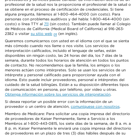
profesional de la salud nos la proporciona el profesional de la salud o
se obtiene en el proceso de certificación de credenciales. Si tiene
alguna pregunta, llámenos al 1-800-464-4000 (sin costo). Para
personas con problemas auditivos y del habla: 1-800-464-4000 (sin
costo) o línea TTY al
711
(sin costo). También puede llamar al Colegio
de Médicos de California (Medical Board of California) al 916-263-
2382 o visitar
su sitio web
(en inglés).
Queremos comunicarnos con usted en el idioma con el que se sienta
más cómodo cuando nos llame o nos visite. Los servicios de
interpretación calificados, incluido el lenguaje de señas, están
disponibles sin ningún costo, las 24 horas del día, los 7 días de la
semana, durante todos los horarios de atención en todos los puntos
de contacto. No recomendamos que la familia, los amigos o los
menores actúen como intérpretes. Solo se usan los servicios de un
intérprete y personal calificado para proporcionar ayuda con el
idioma. Esto puede incluir proveedores, personal e intérpretes del
cuidado de la salud bilingües. Están a su disposición diferentes tipos
de comunicación: en persona, por teléfono, por video u otras.
Obtenga información sobre los servicios de interpretación
.
Si desea reportar un posible error con la información de un
proveedor o un centro de atención,
comuníquese con nosotros
.
Miembro de Medicare: Para solicitar una copia impresa del directorio
de proveedores de Kaiser Permanente, llame a Servicio a los
Miembros al 1-800-443-0815, los siete días de la semana, de 8 a. m. a
8 p. m. Kaiser Permanente le enviará una copia impresa del directorio
de proveedores en un plazo de tres (3) días hábiles después de su