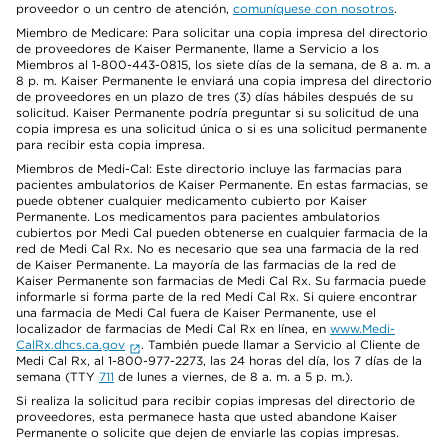
proveedor o un centro de atención,
comuníquese con nosotros
.
Miembro de Medicare: Para solicitar una copia impresa del directorio
de proveedores de Kaiser Permanente, llame a Servicio a los
Miembros al 1-800-443-0815, los siete días de la semana, de 8 a. m. a
8 p. m. Kaiser Permanente le enviará una copia impresa del directorio
de proveedores en un plazo de tres (3) días hábiles después de su
solicitud. Kaiser Permanente podría preguntar si su solicitud de una
copia impresa es una solicitud única o si es una solicitud permanente
para recibir esta copia impresa.
Miembros de Medi-Cal: Este directorio incluye las farmacias para
pacientes ambulatorios de Kaiser Permanente. En estas farmacias, se
puede obtener cualquier medicamento cubierto por Kaiser
Permanente. Los medicamentos para pacientes ambulatorios
cubiertos por Medi Cal pueden obtenerse en cualquier farmacia de la
red de Medi Cal Rx. No es necesario que sea una farmacia de la red
de Kaiser Permanente. La mayoría de las farmacias de la red de
Kaiser Permanente son farmacias de Medi Cal Rx. Su farmacia puede
informarle si forma parte de la red Medi Cal Rx. Si quiere encontrar
una farmacia de Medi Cal fuera de Kaiser Permanente, use el
localizador de farmacias de Medi Cal Rx en línea, en
www.Medi-
CalRx.dhcs.ca.gov
. También puede llamar a Servicio al Cliente de
Medi Cal Rx, al 1-800-977-2273, las 24 horas del día, los 7 días de la
semana (TTY
711
de lunes a viernes, de 8 a. m. a 5 p. m.).
Si realiza la solicitud para recibir copias impresas del directorio de
proveedores, esta permanece hasta que usted abandone Kaiser
Permanente o solicite que dejen de enviarle las copias impresas.