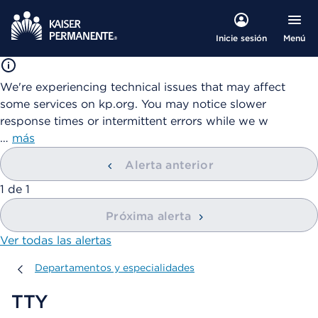
Menú
Inicie sesión
We're experiencing technical issues that may affect
some services on kp.org. You may notice slower
response times or intermittent errors while we w
…
más
Alerta anterior
mostrando
1
de
1
Próxima alerta
Ver todas las alertas
Departamentos y especialidades
Departamentos y especialidades
TTY