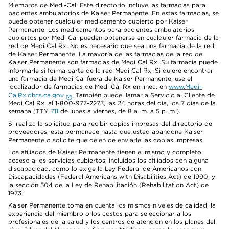
Miembros de Medi-Cal: Este directorio incluye las farmacias para
pacientes ambulatorios de Kaiser Permanente. En estas farmacias, se
puede obtener cualquier medicamento cubierto por Kaiser
Permanente. Los medicamentos para pacientes ambulatorios
cubiertos por Medi Cal pueden obtenerse en cualquier farmacia de la
red de Medi Cal Rx. No es necesario que sea una farmacia de la red
de Kaiser Permanente. La mayoría de las farmacias de la red de
Kaiser Permanente son farmacias de Medi Cal Rx. Su farmacia puede
informarle si forma parte de la red Medi Cal Rx. Si quiere encontrar
una farmacia de Medi Cal fuera de Kaiser Permanente, use el
localizador de farmacias de Medi Cal Rx en línea, en
www.Medi-
CalRx.dhcs.ca.gov
. También puede llamar a Servicio al Cliente de
Medi Cal Rx, al 1-800-977-2273, las 24 horas del día, los 7 días de la
semana (TTY
711
de lunes a viernes, de 8 a. m. a 5 p. m.).
Si realiza la solicitud para recibir copias impresas del directorio de
proveedores, esta permanece hasta que usted abandone Kaiser
Permanente o solicite que dejen de enviarle las copias impresas.
Los afiliados de Kaiser Permanente tienen el mismo y completo
acceso a los servicios cubiertos, incluidos los afiliados con alguna
discapacidad, como lo exige la Ley Federal de Americanos con
Discapacidades (Federal Americans with Disabilities Act) de 1990, y
la sección 504 de la Ley de Rehabilitación (Rehabilitation Act) de
1973.
Kaiser Permanente toma en cuenta los mismos niveles de calidad, la
experiencia del miembro o los costos para seleccionar a los
profesionales de la salud y los centros de atención en los planes del