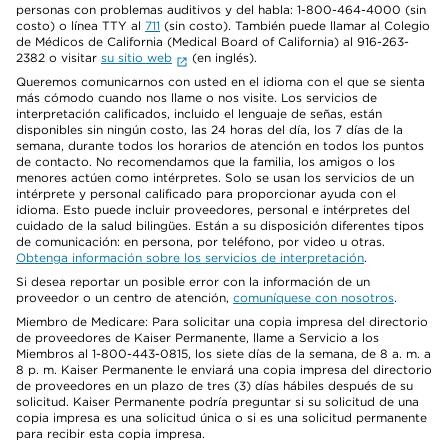
personas con problemas auditivos y del habla: 1-800-464-4000 (sin
costo) o línea TTY al
711
(sin costo). También puede llamar al Colegio
de Médicos de California (Medical Board of California) al 916-263-
2382 o visitar
su sitio web
(en inglés).
Queremos comunicarnos con usted en el idioma con el que se sienta
más cómodo cuando nos llame o nos visite. Los servicios de
interpretación calificados, incluido el lenguaje de señas, están
disponibles sin ningún costo, las 24 horas del día, los 7 días de la
semana, durante todos los horarios de atención en todos los puntos
de contacto. No recomendamos que la familia, los amigos o los
menores actúen como intérpretes. Solo se usan los servicios de un
intérprete y personal calificado para proporcionar ayuda con el
idioma. Esto puede incluir proveedores, personal e intérpretes del
cuidado de la salud bilingües. Están a su disposición diferentes tipos
de comunicación: en persona, por teléfono, por video u otras.
Obtenga información sobre los servicios de interpretación
.
Si desea reportar un posible error con la información de un
proveedor o un centro de atención,
comuníquese con nosotros
.
Miembro de Medicare: Para solicitar una copia impresa del directorio
de proveedores de Kaiser Permanente, llame a Servicio a los
Miembros al 1-800-443-0815, los siete días de la semana, de 8 a. m. a
8 p. m. Kaiser Permanente le enviará una copia impresa del directorio
de proveedores en un plazo de tres (3) días hábiles después de su
solicitud. Kaiser Permanente podría preguntar si su solicitud de una
copia impresa es una solicitud única o si es una solicitud permanente
para recibir esta copia impresa.