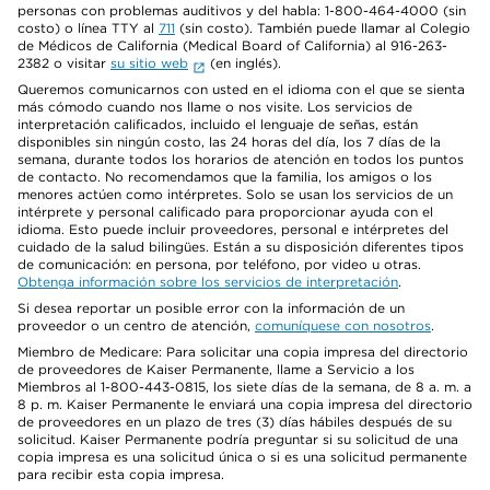
personas con problemas auditivos y del habla: 1-800-464-4000 (sin
costo) o línea TTY al
711
(sin costo). También puede llamar al Colegio
de Médicos de California (Medical Board of California) al 916-263-
2382 o visitar
su sitio web
(en inglés).
Queremos comunicarnos con usted en el idioma con el que se sienta
más cómodo cuando nos llame o nos visite. Los servicios de
interpretación calificados, incluido el lenguaje de señas, están
disponibles sin ningún costo, las 24 horas del día, los 7 días de la
semana, durante todos los horarios de atención en todos los puntos
de contacto. No recomendamos que la familia, los amigos o los
menores actúen como intérpretes. Solo se usan los servicios de un
intérprete y personal calificado para proporcionar ayuda con el
idioma. Esto puede incluir proveedores, personal e intérpretes del
cuidado de la salud bilingües. Están a su disposición diferentes tipos
de comunicación: en persona, por teléfono, por video u otras.
Obtenga información sobre los servicios de interpretación
.
Si desea reportar un posible error con la información de un
proveedor o un centro de atención,
comuníquese con nosotros
.
Miembro de Medicare: Para solicitar una copia impresa del directorio
de proveedores de Kaiser Permanente, llame a Servicio a los
Miembros al 1-800-443-0815, los siete días de la semana, de 8 a. m. a
8 p. m. Kaiser Permanente le enviará una copia impresa del directorio
de proveedores en un plazo de tres (3) días hábiles después de su
solicitud. Kaiser Permanente podría preguntar si su solicitud de una
copia impresa es una solicitud única o si es una solicitud permanente
para recibir esta copia impresa.