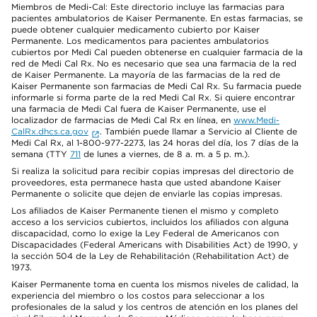
Miembros de Medi-Cal: Este directorio incluye las farmacias para
pacientes ambulatorios de Kaiser Permanente. En estas farmacias, se
puede obtener cualquier medicamento cubierto por Kaiser
Permanente. Los medicamentos para pacientes ambulatorios
cubiertos por Medi Cal pueden obtenerse en cualquier farmacia de la
red de Medi Cal Rx. No es necesario que sea una farmacia de la red
de Kaiser Permanente. La mayoría de las farmacias de la red de
Kaiser Permanente son farmacias de Medi Cal Rx. Su farmacia puede
informarle si forma parte de la red Medi Cal Rx. Si quiere encontrar
una farmacia de Medi Cal fuera de Kaiser Permanente, use el
localizador de farmacias de Medi Cal Rx en línea, en
www.Medi-
CalRx.dhcs.ca.gov
. También puede llamar a Servicio al Cliente de
Medi Cal Rx, al 1-800-977-2273, las 24 horas del día, los 7 días de la
semana (TTY
711
de lunes a viernes, de 8 a. m. a 5 p. m.).
Si realiza la solicitud para recibir copias impresas del directorio de
proveedores, esta permanece hasta que usted abandone Kaiser
Permanente o solicite que dejen de enviarle las copias impresas.
Los afiliados de Kaiser Permanente tienen el mismo y completo
acceso a los servicios cubiertos, incluidos los afiliados con alguna
discapacidad, como lo exige la Ley Federal de Americanos con
Discapacidades (Federal Americans with Disabilities Act) de 1990, y
la sección 504 de la Ley de Rehabilitación (Rehabilitation Act) de
1973.
Kaiser Permanente toma en cuenta los mismos niveles de calidad, la
experiencia del miembro o los costos para seleccionar a los
profesionales de la salud y los centros de atención en los planes del