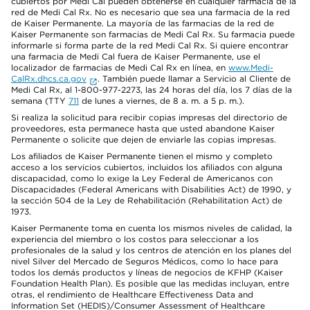
cubiertos por Medi Cal pueden obtenerse en cualquier farmacia de la
red de Medi Cal Rx. No es necesario que sea una farmacia de la red
de Kaiser Permanente. La mayoría de las farmacias de la red de
Kaiser Permanente son farmacias de Medi Cal Rx. Su farmacia puede
informarle si forma parte de la red Medi Cal Rx. Si quiere encontrar
una farmacia de Medi Cal fuera de Kaiser Permanente, use el
localizador de farmacias de Medi Cal Rx en línea, en
www.Medi-
CalRx.dhcs.ca.gov
. También puede llamar a Servicio al Cliente de
Medi Cal Rx, al 1-800-977-2273, las 24 horas del día, los 7 días de la
semana (TTY
711
de lunes a viernes, de 8 a. m. a 5 p. m.).
Si realiza la solicitud para recibir copias impresas del directorio de
proveedores, esta permanece hasta que usted abandone Kaiser
Permanente o solicite que dejen de enviarle las copias impresas.
Los afiliados de Kaiser Permanente tienen el mismo y completo
acceso a los servicios cubiertos, incluidos los afiliados con alguna
discapacidad, como lo exige la Ley Federal de Americanos con
Discapacidades (Federal Americans with Disabilities Act) de 1990, y
la sección 504 de la Ley de Rehabilitación (Rehabilitation Act) de
1973.
Kaiser Permanente toma en cuenta los mismos niveles de calidad, la
experiencia del miembro o los costos para seleccionar a los
profesionales de la salud y los centros de atención en los planes del
nivel Silver del Mercado de Seguros Médicos, como lo hace para
todos los demás productos y líneas de negocios de KFHP (Kaiser
Foundation Health Plan). Es posible que las medidas incluyan, entre
otras, el rendimiento de Healthcare Effectiveness Data and
Information Set (HEDIS)/Consumer Assessment of Healthcare