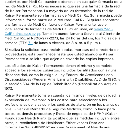
cubiertos por Medi Cal pueden obtenerse en cualquier farmacia de la
red de Medi Cal Rx. No es necesario que sea una farmacia de la red
de Kaiser Permanente. La mayoría de las farmacias de la red de
Kaiser Permanente son farmacias de Medi Cal Rx. Su farmacia puede
informarle si forma parte de la red Medi Cal Rx. Si quiere encontrar
una farmacia de Medi Cal fuera de Kaiser Permanente, use el
localizador de farmacias de Medi Cal Rx en línea, en
www.Medi-
CalRx.dhcs.ca.gov
. También puede llamar a Servicio al Cliente de
Medi Cal Rx, al 1-800-977-2273, las 24 horas del día, los 7 días de la
semana (TTY
711
de lunes a viernes, de 8 a. m. a 5 p. m.).
Si realiza la solicitud para recibir copias impresas del directorio de
proveedores, esta permanece hasta que usted abandone Kaiser
Permanente o solicite que dejen de enviarle las copias impresas.
Los afiliados de Kaiser Permanente tienen el mismo y completo
acceso a los servicios cubiertos, incluidos los afiliados con alguna
discapacidad, como lo exige la Ley Federal de Americanos con
Discapacidades (Federal Americans with Disabilities Act) de 1990, y
la sección 504 de la Ley de Rehabilitación (Rehabilitation Act) de
1973.
Kaiser Permanente toma en cuenta los mismos niveles de calidad, la
experiencia del miembro o los costos para seleccionar a los
profesionales de la salud y los centros de atención en los planes del
nivel Silver del Mercado de Seguros Médicos, como lo hace para
todos los demás productos y líneas de negocios de KFHP (Kaiser
Foundation Health Plan). Es posible que las medidas incluyan, entre
otras, el rendimiento de Healthcare Effectiveness Data and
Information Set (HEDIS)/Consumer Assessment of Healthcare