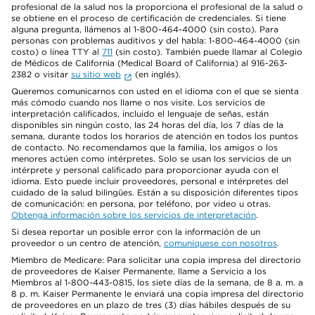
profesional de la salud nos la proporciona el profesional de la salud o
se obtiene en el proceso de certificación de credenciales. Si tiene
alguna pregunta, llámenos al 1-800-464-4000 (sin costo). Para
personas con problemas auditivos y del habla: 1-800-464-4000 (sin
costo) o línea TTY al
711
(sin costo). También puede llamar al Colegio
de Médicos de California (Medical Board of California) al 916-263-
2382 o visitar
su sitio web
(en inglés).
Queremos comunicarnos con usted en el idioma con el que se sienta
más cómodo cuando nos llame o nos visite. Los servicios de
interpretación calificados, incluido el lenguaje de señas, están
disponibles sin ningún costo, las 24 horas del día, los 7 días de la
semana, durante todos los horarios de atención en todos los puntos
de contacto. No recomendamos que la familia, los amigos o los
menores actúen como intérpretes. Solo se usan los servicios de un
intérprete y personal calificado para proporcionar ayuda con el
idioma. Esto puede incluir proveedores, personal e intérpretes del
cuidado de la salud bilingües. Están a su disposición diferentes tipos
de comunicación: en persona, por teléfono, por video u otras.
Obtenga información sobre los servicios de interpretación
.
Si desea reportar un posible error con la información de un
proveedor o un centro de atención,
comuníquese con nosotros
.
Miembro de Medicare: Para solicitar una copia impresa del directorio
de proveedores de Kaiser Permanente, llame a Servicio a los
Miembros al 1-800-443-0815, los siete días de la semana, de 8 a. m. a
8 p. m. Kaiser Permanente le enviará una copia impresa del directorio
de proveedores en un plazo de tres (3) días hábiles después de su