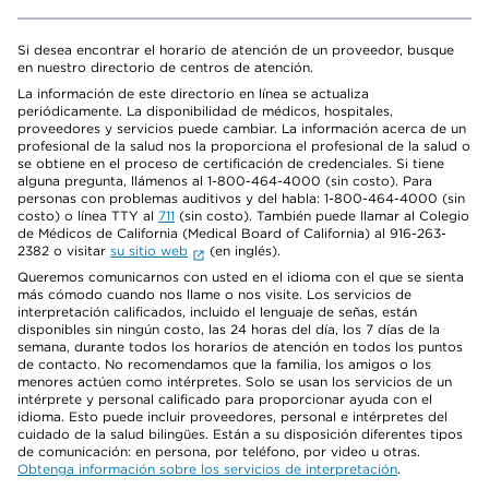
Si desea encontrar el horario de atención de un proveedor, busque
en nuestro directorio de centros de atención.
La información de este directorio en línea se actualiza
periódicamente. La disponibilidad de médicos, hospitales,
proveedores y servicios puede cambiar. La información acerca de un
profesional de la salud nos la proporciona el profesional de la salud o
se obtiene en el proceso de certificación de credenciales. Si tiene
alguna pregunta, llámenos al 1-800-464-4000 (sin costo). Para
personas con problemas auditivos y del habla: 1-800-464-4000 (sin
costo) o línea TTY al
711
(sin costo). También puede llamar al Colegio
de Médicos de California (Medical Board of California) al 916-263-
2382 o visitar
su sitio web
(en inglés).
Queremos comunicarnos con usted en el idioma con el que se sienta
más cómodo cuando nos llame o nos visite. Los servicios de
interpretación calificados, incluido el lenguaje de señas, están
disponibles sin ningún costo, las 24 horas del día, los 7 días de la
semana, durante todos los horarios de atención en todos los puntos
de contacto. No recomendamos que la familia, los amigos o los
menores actúen como intérpretes. Solo se usan los servicios de un
intérprete y personal calificado para proporcionar ayuda con el
idioma. Esto puede incluir proveedores, personal e intérpretes del
cuidado de la salud bilingües. Están a su disposición diferentes tipos
de comunicación: en persona, por teléfono, por video u otras.
Obtenga información sobre los servicios de interpretación
.