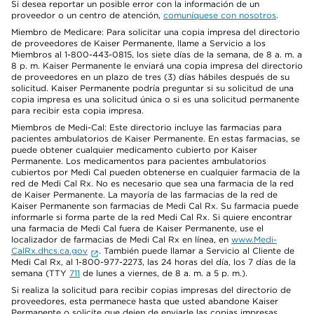
Si desea reportar un posible error con la información de un
proveedor o un centro de atención,
comuníquese con nosotros
.
Miembro de Medicare: Para solicitar una copia impresa del directorio
de proveedores de Kaiser Permanente, llame a Servicio a los
Miembros al 1-800-443-0815, los siete días de la semana, de 8 a. m. a
8 p. m. Kaiser Permanente le enviará una copia impresa del directorio
de proveedores en un plazo de tres (3) días hábiles después de su
solicitud. Kaiser Permanente podría preguntar si su solicitud de una
copia impresa es una solicitud única o si es una solicitud permanente
para recibir esta copia impresa.
Miembros de Medi-Cal: Este directorio incluye las farmacias para
pacientes ambulatorios de Kaiser Permanente. En estas farmacias, se
puede obtener cualquier medicamento cubierto por Kaiser
Permanente. Los medicamentos para pacientes ambulatorios
cubiertos por Medi Cal pueden obtenerse en cualquier farmacia de la
red de Medi Cal Rx. No es necesario que sea una farmacia de la red
de Kaiser Permanente. La mayoría de las farmacias de la red de
Kaiser Permanente son farmacias de Medi Cal Rx. Su farmacia puede
informarle si forma parte de la red Medi Cal Rx. Si quiere encontrar
una farmacia de Medi Cal fuera de Kaiser Permanente, use el
localizador de farmacias de Medi Cal Rx en línea, en
www.Medi-
CalRx.dhcs.ca.gov
. También puede llamar a Servicio al Cliente de
Medi Cal Rx, al 1-800-977-2273, las 24 horas del día, los 7 días de la
semana (TTY
711
de lunes a viernes, de 8 a. m. a 5 p. m.).
Si realiza la solicitud para recibir copias impresas del directorio de
proveedores, esta permanece hasta que usted abandone Kaiser
Permanente o solicite que dejen de enviarle las copias impresas.