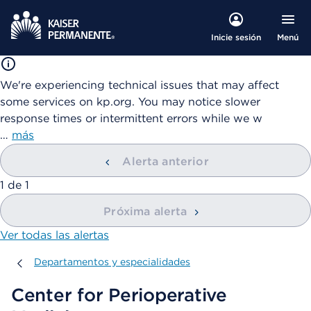
Menú
Inicie sesión
We're experiencing technical issues that may affect
some services on kp.org. You may notice slower
response times or intermittent errors while we w
…
más
Alerta anterior
mostrando
1
de
1
Próxima alerta
Ver todas las alertas
Departamentos y especialidades
Departamentos y especialidades
Center for Perioperative