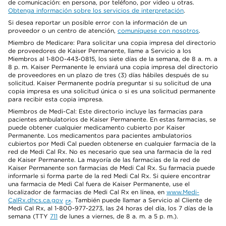
de comunicación: en persona, por teléfono, por video u otras.
Obtenga información sobre los servicios de interpretación
.
Si desea reportar un posible error con la información de un
proveedor o un centro de atención,
comuníquese con nosotros
.
Miembro de Medicare: Para solicitar una copia impresa del directorio
de proveedores de Kaiser Permanente, llame a Servicio a los
Miembros al 1-800-443-0815, los siete días de la semana, de 8 a. m. a
8 p. m. Kaiser Permanente le enviará una copia impresa del directorio
de proveedores en un plazo de tres (3) días hábiles después de su
solicitud. Kaiser Permanente podría preguntar si su solicitud de una
copia impresa es una solicitud única o si es una solicitud permanente
para recibir esta copia impresa.
Miembros de Medi-Cal: Este directorio incluye las farmacias para
pacientes ambulatorios de Kaiser Permanente. En estas farmacias, se
puede obtener cualquier medicamento cubierto por Kaiser
Permanente. Los medicamentos para pacientes ambulatorios
cubiertos por Medi Cal pueden obtenerse en cualquier farmacia de la
red de Medi Cal Rx. No es necesario que sea una farmacia de la red
de Kaiser Permanente. La mayoría de las farmacias de la red de
Kaiser Permanente son farmacias de Medi Cal Rx. Su farmacia puede
informarle si forma parte de la red Medi Cal Rx. Si quiere encontrar
una farmacia de Medi Cal fuera de Kaiser Permanente, use el
localizador de farmacias de Medi Cal Rx en línea, en
www.Medi-
CalRx.dhcs.ca.gov
. También puede llamar a Servicio al Cliente de
Medi Cal Rx, al 1-800-977-2273, las 24 horas del día, los 7 días de la
semana (TTY
711
de lunes a viernes, de 8 a. m. a 5 p. m.).