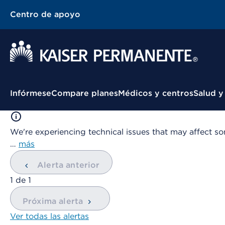
Centro de apoyo
Menú contextual
Infórmese
Compare planes
Médicos y centros
Salud y
We're experiencing technical issues that may affect so
…
más
Alerta anterior
mostrando
1
de
1
Próxima alerta
Ver todas las alertas