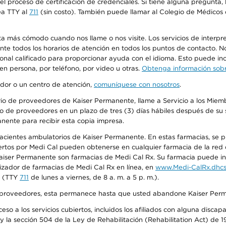
n el proceso de certificación de credenciales. Si tiene alguna pregunt
ea TTY al
711
(sin costo). También puede llamar al Colegio de Médicos d
más cómodo cuando nos llame o nos visite. Los servicios de interpreta
urante todos los horarios de atención en todos los puntos de contacto.
sonal calificado para proporcionar ayuda con el idioma. Esto puede inc
 en persona, por teléfono, por video u otras.
Obtenga información sobre
edor o un centro de atención,
comuníquese con nosotros
.
io de proveedores de Kaiser Permanente, llame a Servicio a los Miembr
o de proveedores en un plazo de tres (3) días hábiles después de su s
anente para recibir esta copia impresa.
 pacientes ambulatorios de Kaiser Permanente. En estas farmacias, se
tos por Medi Cal pueden obtenerse en cualquier farmacia de la red d
iser Permanente son farmacias de Medi Cal Rx. Su farmacia puede info
izador de farmacias de Medi Cal Rx en línea, en
www.Medi-CalRx.dhcs
na (TTY
711
de lunes a viernes, de 8 a. m. a 5 p. m.).
o de proveedores, esta permanece hasta que usted abandone Kaiser Perm
so a los servicios cubiertos, incluidos los afiliados con alguna disc
y la sección 504 de la Ley de Rehabilitación (Rehabilitation Act) de 1