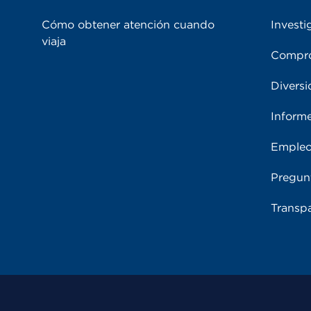
Cómo obtener atención cuando
Investi
viaja
Compro
Diversi
Inform
Emple
Pregun
Transpa