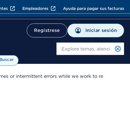
ntes
Empleadores
Ayuda para pagar sus facturas
Iniciar sesión
Regístrese
Bu
Buscar
es or intermittent errors while we work to re