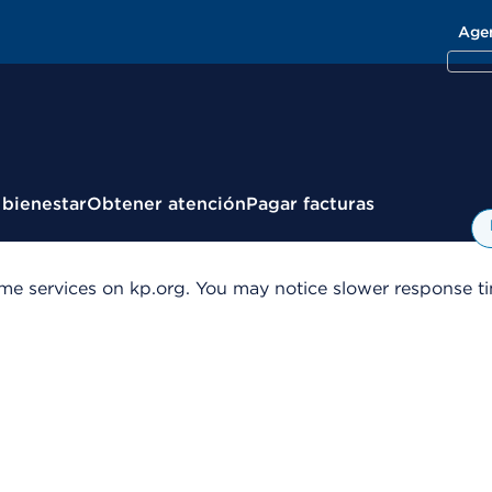
Age
 bienestar
Obtener atención
Pagar facturas
me services on kp.org. You may notice slower response tim