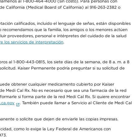
a, llámenos al 1-800-464-4000 (sin costo). Para personas con
e California (Medical Board of California) al 916-263-2382 o
ción calificados, incluido el lenguaje de señas, están disponibles
 No recomendamos que la familia, los amigos o los menores actúen
luir proveedores, personal e intérpretes del cuidado de la salud
 los servicios de interpretación
.
os al 1-800-443-0815, los siete días de la semana, de 8 a. m. a 8
olicitud. Kaiser Permanente podría preguntar si su solicitud de
 puede obtener cualquier medicamento cubierto por Kaiser
e Medi Cal Rx. No es necesario que sea una farmacia de la red
rmarle si forma parte de la red Medi Cal Rx. Si quiere encontrar
.ca.gov
. También puede llamar a Servicio al Cliente de Medi Cal
anente o solicite que dejen de enviarle las copias impresas.
apacidad, como lo exige la Ley Federal de Americanos con
973.