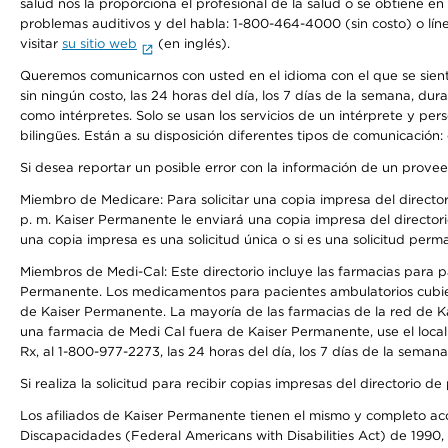
salud nos la proporciona el profesional de la salud o se obtiene e
problemas auditivos y del habla: 1-800-464-4000 (sin costo) o lín
visitar
su sitio web
(en inglés).
Queremos comunicarnos con usted en el idioma con el que se sienta 
sin ningún costo, las 24 horas del día, los 7 días de la semana, d
como intérpretes. Solo se usan los servicios de un intérprete y per
bilingües. Están a su disposición diferentes tipos de comunicación:
Si desea reportar un posible error con la información de un prove
Miembro de Medicare: Para solicitar una copia impresa del director
p. m. Kaiser Permanente le enviará una copia impresa del directori
una copia impresa es una solicitud única o si es una solicitud perm
Miembros de Medi-Cal: Este directorio incluye las farmacias para
Permanente. Los medicamentos para pacientes ambulatorios cubier
de Kaiser Permanente. La mayoría de las farmacias de la red de Ka
una farmacia de Medi Cal fuera de Kaiser Permanente, use el local
Rx, al 1-800-977-2273, las 24 horas del día, los 7 días de la sema
Si realiza la solicitud para recibir copias impresas del directori
Los afiliados de Kaiser Permanente tienen el mismo y completo acce
Discapacidades (Federal Americans with Disabilities Act) de 1990, 