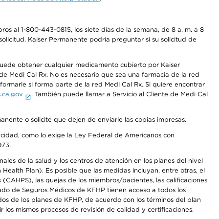
os al 1-800-443-0815, los siete días de la semana, de 8 a. m. a 8
olicitud. Kaiser Permanente podría preguntar si su solicitud de
 puede obtener cualquier medicamento cubierto por Kaiser
e Medi Cal Rx. No es necesario que sea una farmacia de la red
rmarle si forma parte de la red Medi Cal Rx. Si quiere encontrar
.ca.gov
. También puede llamar a Servicio al Cliente de Medi Cal
anente o solicite que dejen de enviarle las copias impresas.
apacidad, como lo exige la Ley Federal de Americanos con
973.
les de la salud y los centros de atención en los planes del nivel
alth Plan). Es posible que las medidas incluyan, entre otras, el
CAHPS), las quejas de los miembros/pacientes, las calificaciones
rcado de Seguros Médicos de KFHP tienen acceso a todos los
dos de los planes de KFHP, de acuerdo con los términos del plan
os mismos procesos de revisión de calidad y certificaciones.