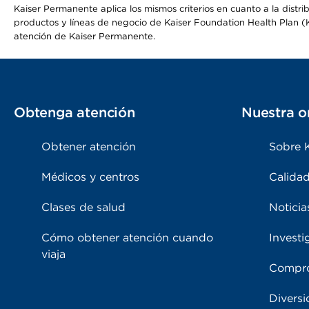
Kaiser Permanente aplica los mismos criterios en cuanto a la dist
productos y líneas de negocio de Kaiser Foundation Health Plan (KF
atención de Kaiser Permanente.
Obtenga atención
Nuestra o
Obtener atención
Sobre 
Médicos y centros
Calidad
Clases de salud
Noticia
Cómo obtener atención cuando
Investi
viaja
Compro
Diversi