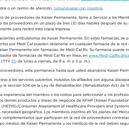
edor o un centro de atención,
comuníquese con nosotros
.
io de proveedores de Kaiser Permanente, llame a Servicio a los Miembr
o de proveedores en un plazo de tres (3) días hábiles después de su s
anente para recibir esta copia impresa.
 pacientes ambulatorios de Kaiser Permanente. En estas farmacias, se
tos por Medi Cal pueden obtenerse en cualquier farmacia de la red d
iser Permanente son farmacias de Medi Cal Rx. Su farmacia puede info
izador de farmacias de Medi Cal Rx en línea, en
www.Medi-CalRx.dhcs
na (TTY
711
de lunes a viernes, de 8 a. m. a 5 p. m.).
o de proveedores, esta permanece hasta que usted abandone Kaiser Perm
so a los servicios cubiertos, incluidos los afiliados con alguna disc
y la sección 504 de la Ley de Rehabilitación (Rehabilitation Act) de 1
 experiencia del miembro o los costos para seleccionar a los profesiona
s demás productos y líneas de negocios de KFHP (Kaiser Foundation He
t (HEDIS)/Consumer Assessment of Healthcare Providers and Systems (
la necesidad geográfica. Los miembros inscritos en los planes del Me
s y complementarios que participan en la red de proveedores contrata
o médico de Kaiser Permanente y los médicos de la red deben seguir l