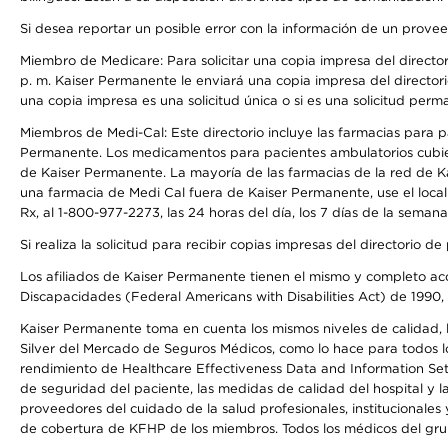
Si desea reportar un posible error con la información de un prove
Miembro de Medicare: Para solicitar una copia impresa del director
p. m. Kaiser Permanente le enviará una copia impresa del directori
una copia impresa es una solicitud única o si es una solicitud perm
Miembros de Medi-Cal: Este directorio incluye las farmacias para
Permanente. Los medicamentos para pacientes ambulatorios cubier
de Kaiser Permanente. La mayoría de las farmacias de la red de Ka
una farmacia de Medi Cal fuera de Kaiser Permanente, use el local
Rx, al 1-800-977-2273, las 24 horas del día, los 7 días de la sema
Si realiza la solicitud para recibir copias impresas del directori
Los afiliados de Kaiser Permanente tienen el mismo y completo acce
Discapacidades (Federal Americans with Disabilities Act) de 1990, 
Kaiser Permanente toma en cuenta los mismos niveles de calidad, la
Silver del Mercado de Seguros Médicos, como lo hace para todos lo
rendimiento de Healthcare Effectiveness Data and Information Se
de seguridad del paciente, las medidas de calidad del hospital y 
proveedores del cuidado de la salud profesionales, institucionale
de cobertura de KFHP de los miembros. Todos los médicos del grup