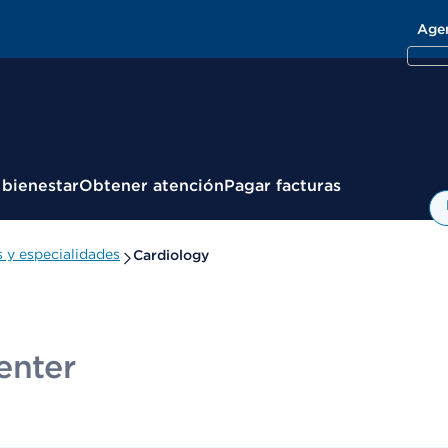
Age
 bienestar
Obtener atención
Pagar facturas
y especialidades
Cardiology
enter