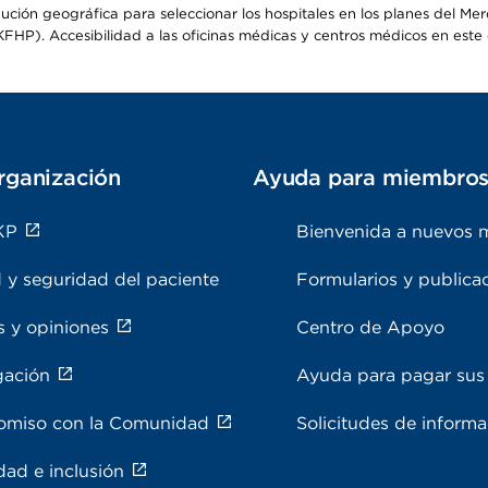
ribución geográfica para seleccionar los hospitales en los planes del 
HP). Accesibilidad a las oficinas médicas y centros médicos en este d
rganización
Ayuda para miembro
KP
Bienvenida a nuevos 
 y seguridad del paciente
Formularios y publica
s y opiniones
Centro de Apoyo
gación
Ayuda para pagar sus 
miso con la Comunidad
Solicitudes de inform
dad e inclusión