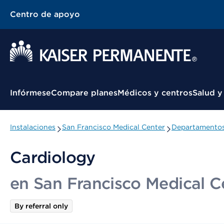
Centro de apoyo
Menú contextual
Infórmese
Compare planes
Médicos y centros
Salud y
Instalaciones
San Francisco Medical Center
Departamentos 
Cardiology
en San Francisco Medical C
By referral only