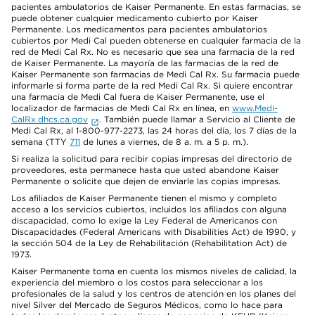
pacientes ambulatorios de Kaiser Permanente. En estas farmacias, se
puede obtener cualquier medicamento cubierto por Kaiser
Permanente. Los medicamentos para pacientes ambulatorios
cubiertos por Medi Cal pueden obtenerse en cualquier farmacia de la
red de Medi Cal Rx. No es necesario que sea una farmacia de la red
de Kaiser Permanente. La mayoría de las farmacias de la red de
Kaiser Permanente son farmacias de Medi Cal Rx. Su farmacia puede
informarle si forma parte de la red Medi Cal Rx. Si quiere encontrar
una farmacia de Medi Cal fuera de Kaiser Permanente, use el
localizador de farmacias de Medi Cal Rx en línea, en
www.Medi-
CalRx.dhcs.ca.gov
. También puede llamar a Servicio al Cliente de
Medi Cal Rx, al 1-800-977-2273, las 24 horas del día, los 7 días de la
semana (TTY
711
de lunes a viernes, de 8 a. m. a 5 p. m.).
Si realiza la solicitud para recibir copias impresas del directorio de
proveedores, esta permanece hasta que usted abandone Kaiser
Permanente o solicite que dejen de enviarle las copias impresas.
Los afiliados de Kaiser Permanente tienen el mismo y completo
acceso a los servicios cubiertos, incluidos los afiliados con alguna
discapacidad, como lo exige la Ley Federal de Americanos con
Discapacidades (Federal Americans with Disabilities Act) de 1990, y
la sección 504 de la Ley de Rehabilitación (Rehabilitation Act) de
1973.
Kaiser Permanente toma en cuenta los mismos niveles de calidad, la
experiencia del miembro o los costos para seleccionar a los
profesionales de la salud y los centros de atención en los planes del
nivel Silver del Mercado de Seguros Médicos, como lo hace para