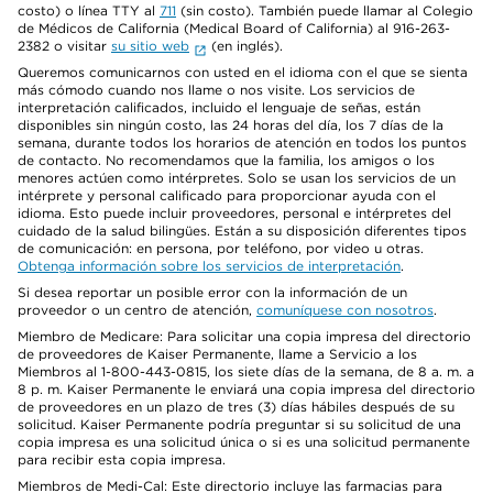
costo) o línea TTY al
711
(sin costo). También puede llamar al Colegio
de Médicos de California (Medical Board of California) al 916-263-
2382 o visitar
su sitio web
(en inglés).
Queremos comunicarnos con usted en el idioma con el que se sienta
más cómodo cuando nos llame o nos visite. Los servicios de
interpretación calificados, incluido el lenguaje de señas, están
disponibles sin ningún costo, las 24 horas del día, los 7 días de la
semana, durante todos los horarios de atención en todos los puntos
de contacto. No recomendamos que la familia, los amigos o los
menores actúen como intérpretes. Solo se usan los servicios de un
intérprete y personal calificado para proporcionar ayuda con el
idioma. Esto puede incluir proveedores, personal e intérpretes del
cuidado de la salud bilingües. Están a su disposición diferentes tipos
de comunicación: en persona, por teléfono, por video u otras.
Obtenga información sobre los servicios de interpretación
.
Si desea reportar un posible error con la información de un
proveedor o un centro de atención,
comuníquese con nosotros
.
Miembro de Medicare: Para solicitar una copia impresa del directorio
de proveedores de Kaiser Permanente, llame a Servicio a los
Miembros al 1-800-443-0815, los siete días de la semana, de 8 a. m. a
8 p. m. Kaiser Permanente le enviará una copia impresa del directorio
de proveedores en un plazo de tres (3) días hábiles después de su
solicitud. Kaiser Permanente podría preguntar si su solicitud de una
copia impresa es una solicitud única o si es una solicitud permanente
para recibir esta copia impresa.
Miembros de Medi-Cal: Este directorio incluye las farmacias para