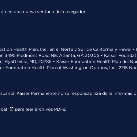
rirán en una nueva ventana del navegador.
ation Health Plan, Inc., en el Norte y Sur de California y Hawái 
r, 3495 Piedmont Road NE, Atlanta, GA 30305 • Kaiser Foundatio
ve, Hyattsville, MD, 20785 • Kaiser Foundation Health Plan del N
ser Foundation Health Plan of Washington Options, Inc., 2715 N
spanol. Kaiser Permanente no se responsabiliza de la información
obat
para leer archivos PDFs.