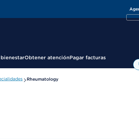
Age
 bienestar
Obtener atención
Pagar facturas
cialidades
Rheumatology