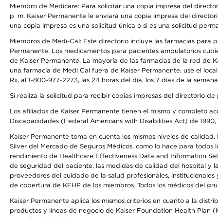
Miembro de Medicare: Para solicitar una copia impresa del director
p. m. Kaiser Permanente le enviará una copia impresa del directori
una copia impresa es una solicitud única o si es una solicitud perm
Miembros de Medi-Cal: Este directorio incluye las farmacias para
Permanente. Los medicamentos para pacientes ambulatorios cubier
de Kaiser Permanente. La mayoría de las farmacias de la red de Ka
una farmacia de Medi Cal fuera de Kaiser Permanente, use el local
Rx, al 1-800-977-2273, las 24 horas del día, los 7 días de la sema
Si realiza la solicitud para recibir copias impresas del directori
Los afiliados de Kaiser Permanente tienen el mismo y completo acce
Discapacidades (Federal Americans with Disabilities Act) de 1990, 
Kaiser Permanente toma en cuenta los mismos niveles de calidad, la
Silver del Mercado de Seguros Médicos, como lo hace para todos lo
rendimiento de Healthcare Effectiveness Data and Information Se
de seguridad del paciente, las medidas de calidad del hospital y 
proveedores del cuidado de la salud profesionales, institucionale
de cobertura de KFHP de los miembros. Todos los médicos del grup
Kaiser Permanente aplica los mismos criterios en cuanto a la dist
productos y líneas de negocio de Kaiser Foundation Health Plan (KF