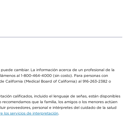
os puede cambiar. La información acerca de un profesional de la
a, llámenos al 1-800-464-4000 (sin costo). Para personas con
e California (Medical Board of California) al 916-263-2382 o
ción calificados, incluido el lenguaje de señas, están disponibles
 No recomendamos que la familia, los amigos o los menores actúen
luir proveedores, personal e intérpretes del cuidado de la salud
 los servicios de interpretación
.