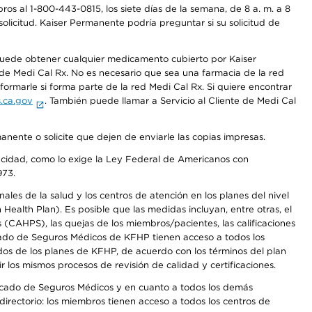
os al 1-800-443-0815, los siete días de la semana, de 8 a. m. a 8
olicitud. Kaiser Permanente podría preguntar si su solicitud de
 puede obtener cualquier medicamento cubierto por Kaiser
e Medi Cal Rx. No es necesario que sea una farmacia de la red
rmarle si forma parte de la red Medi Cal Rx. Si quiere encontrar
.ca.gov
. También puede llamar a Servicio al Cliente de Medi Cal
anente o solicite que dejen de enviarle las copias impresas.
apacidad, como lo exige la Ley Federal de Americanos con
973.
les de la salud y los centros de atención en los planes del nivel
alth Plan). Es posible que las medidas incluyan, entre otras, el
CAHPS), las quejas de los miembros/pacientes, las calificaciones
rcado de Seguros Médicos de KFHP tienen acceso a todos los
dos de los planes de KFHP, de acuerdo con los términos del plan
os mismos procesos de revisión de calidad y certificaciones.
Mercado de Seguros Médicos y en cuanto a todos los demás
irectorio: los miembros tienen acceso a todos los centros de