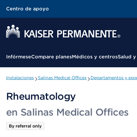
Centro de apoyo
Menú contextual
Infórmese
Compare planes
Médicos y centros
Salud y
Instalaciones
Salinas Medical Offices
Departamentos y espe
Rheumatology
en Salinas Medical Offices
By referral only