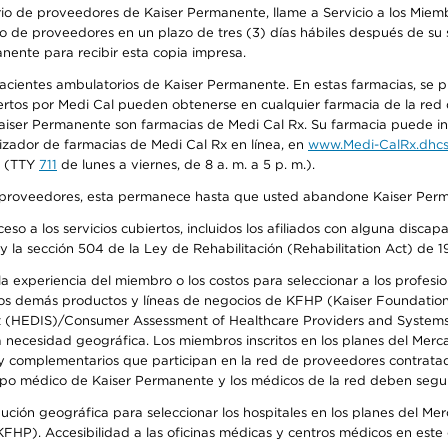
io de proveedores de Kaiser Permanente, llame a Servicio a los Miembr
o de proveedores en un plazo de tres (3) días hábiles después de su s
anente para recibir esta copia impresa.
 pacientes ambulatorios de Kaiser Permanente. En estas farmacias, se
tos por Medi Cal pueden obtenerse en cualquier farmacia de la red d
iser Permanente son farmacias de Medi Cal Rx. Su farmacia puede info
izador de farmacias de Medi Cal Rx en línea, en
www.Medi-CalRx.dhcs
na (TTY
711
de lunes a viernes, de 8 a. m. a 5 p. m.).
o de proveedores, esta permanece hasta que usted abandone Kaiser Perm
so a los servicios cubiertos, incluidos los afiliados con alguna disc
y la sección 504 de la Ley de Rehabilitación (Rehabilitation Act) de 1
 experiencia del miembro o los costos para seleccionar a los profesiona
s demás productos y líneas de negocios de KFHP (Kaiser Foundation He
t (HEDIS)/Consumer Assessment of Healthcare Providers and Systems (
la necesidad geográfica. Los miembros inscritos en los planes del Me
s y complementarios que participan en la red de proveedores contrata
o médico de Kaiser Permanente y los médicos de la red deben seguir l
ribución geográfica para seleccionar los hospitales en los planes del 
HP). Accesibilidad a las oficinas médicas y centros médicos en este d