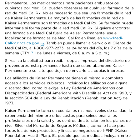
Permanente. Los medicamentos para pacientes ambulatorios
cubiertos por Medi Cal pueden obtenerse en cualquier farmacia de la
red de Medi Cal Rx. No es necesario que sea una farmacia de la red
de Kaiser Permanente. La mayoría de las farmacias de la red de
Kaiser Permanente son farmacias de Medi Cal Rx. Su farmacia puede
informarle si forma parte de la red Medi Cal Rx. Si quiere encontrar
una farmacia de Medi Cal fuera de Kaiser Permanente, use el
localizador de farmacias de Medi Cal Rx en línea, en
www.Medi-
CalRx.dhcs.ca.gov
. También puede llamar a Servicio al Cliente de
Medi Cal Rx, al 1-800-977-2273, las 24 horas del día, los 7 días de la
semana (TTY
711
de lunes a viernes, de 8 a. m. a 5 p. m.).
Si realiza la solicitud para recibir copias impresas del directorio de
proveedores, esta permanece hasta que usted abandone Kaiser
Permanente o solicite que dejen de enviarle las copias impresas.
Los afiliados de Kaiser Permanente tienen el mismo y completo
acceso a los servicios cubiertos, incluidos los afiliados con alguna
discapacidad, como lo exige la Ley Federal de Americanos con
Discapacidades (Federal Americans with Disabilities Act) de 1990, y
la sección 504 de la Ley de Rehabilitación (Rehabilitation Act) de
1973.
Kaiser Permanente toma en cuenta los mismos niveles de calidad, la
experiencia del miembro o los costos para seleccionar a los
profesionales de la salud y los centros de atención en los planes del
nivel Silver del Mercado de Seguros Médicos, como lo hace para
todos los demás productos y líneas de negocios de KFHP (Kaiser
Foundation Health Plan). Es posible que las medidas incluyan, entre