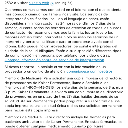
2382 o visitar
su sitio web
(en inglés).
Queremos comunicarnos con usted en el idioma con el que se sienta
más cómodo cuando nos llame o nos visite. Los servicios de
interpretación calificados, incluido el lenguaje de señas, están
disponibles sin ningún costo, las 24 horas del día, los 7 días de la
semana, durante todos los horarios de atención en todos los puntos
de contacto. No recomendamos que la familia, los amigos o los
menores actúen como intérpretes. Solo se usan los servicios de un
intérprete y personal calificado para proporcionar ayuda con el
idioma. Esto puede incluir proveedores, personal e intérpretes del
cuidado de la salud bilingües. Están a su disposición diferentes tipos
de comunicación: en persona, por teléfono, por video u otras.
Obtenga información sobre los servicios de interpretación
.
Si desea reportar un posible error con la información de un
proveedor o un centro de atención,
comuníquese con nosotros
.
Miembro de Medicare: Para solicitar una copia impresa del directorio
de proveedores de Kaiser Permanente, llame a Servicio a los
Miembros al 1-800-443-0815, los siete días de la semana, de 8 a. m. a
8 p. m. Kaiser Permanente le enviará una copia impresa del directorio
de proveedores en un plazo de tres (3) días hábiles después de su
solicitud. Kaiser Permanente podría preguntar si su solicitud de una
copia impresa es una solicitud única o si es una solicitud permanente
para recibir esta copia impresa.
Miembros de Medi-Cal: Este directorio incluye las farmacias para
pacientes ambulatorios de Kaiser Permanente. En estas farmacias, se
puede obtener cualquier medicamento cubierto por Kaiser