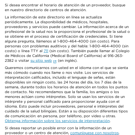
Si desea encontrar el horario de atención de un proveedor, busque
en nuestro directorio de centros de atención.
La información de este directorio en línea se actualiza
periódicamente. La disponibilidad de médicos, hospitales,
proveedores y servicios puede cambiar. La información acerca de un
profesional de la salud nos la proporciona el profesional de la salud o
se obtiene en el proceso de certificación de credenciales. Si tiene
alguna pregunta, llámenos al 1-800-464-4000 (sin costo). Para
personas con problemas auditivos y del habla: 1-800-464-4000 (sin
costo) o línea TTY al
711
(sin costo). También puede llamar al Colegio
de Médicos de California (Medical Board of California) al 916-263-
2382 o visitar
su sitio web
(en inglés).
Queremos comunicarnos con usted en el idioma con el que se sienta
más cómodo cuando nos llame o nos visite. Los servicios de
interpretación calificados, incluido el lenguaje de señas, están
disponibles sin ningún costo, las 24 horas del día, los 7 días de la
semana, durante todos los horarios de atención en todos los puntos
de contacto. No recomendamos que la familia, los amigos o los
menores actúen como intérpretes. Solo se usan los servicios de un
intérprete y personal calificado para proporcionar ayuda con el
idioma. Esto puede incluir proveedores, personal e intérpretes del
cuidado de la salud bilingües. Están a su disposición diferentes tipos
de comunicación: en persona, por teléfono, por video u otras.
Obtenga información sobre los servicios de interpretación
.
Si desea reportar un posible error con la información de un
proveedor o un centro de atención,
comuníquese con nosotros
.