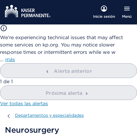
Menú
Inicie sesión
We're experiencing technical issues that may affect
some services on kp.org. You may notice slower
response times or intermittent errors while we w
…
más
Alerta anterior
mostrando
1
de
1
Próxima alerta
Ver todas las alertas
Departamentos y especialidades
Departamentos y especialidades
Neurosurgery