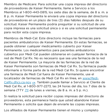
Miembro de Medicare: Para solicitar una copia impresa del directorio
de proveedores de Kaiser Permanente, llame a Servicio a los
Miembros al 1-800-443-0815, los siete días de la semana, de 8 a. m. a
8 p. m. Kaiser Permanente le enviará una copia impresa del directorio
de proveedores en un plazo de tres (3) días hábiles después de su
solicitud. Kaiser Permanente podría preguntar si su solicitud de una
copia impresa es una solicitud única o si es una solicitud permanente
para recibir esta copia impresa.
Miembros de Medi-Cal: Este directorio incluye las farmacias para
pacientes ambulatorios de Kaiser Permanente. En estas farmacias, se
puede obtener cualquier medicamento cubierto por Kaiser
Permanente. Los medicamentos para pacientes ambulatorios
cubiertos por Medi Cal pueden obtenerse en cualquier farmacia de la
red de Medi Cal Rx. No es necesario que sea una farmacia de la red
de Kaiser Permanente. La mayoría de las farmacias de la red de
Kaiser Permanente son farmacias de Medi Cal Rx. Su farmacia puede
informarle si forma parte de la red Medi Cal Rx. Si quiere encontrar
una farmacia de Medi Cal fuera de Kaiser Permanente, use el
localizador de farmacias de Medi Cal Rx en línea, en
www.Medi-
CalRx.dhcs.ca.gov
. También puede llamar a Servicio al Cliente de
Medi Cal Rx, al 1-800-977-2273, las 24 horas del día, los 7 días de la
semana (TTY
711
de lunes a viernes, de 8 a. m. a 5 p. m.).
Si realiza la solicitud para recibir copias impresas del directorio de
proveedores, esta permanece hasta que usted abandone Kaiser
Permanente o solicite que dejen de enviarle las copias impresas.
Los afiliados de Kaiser Permanente tienen el mismo y completo