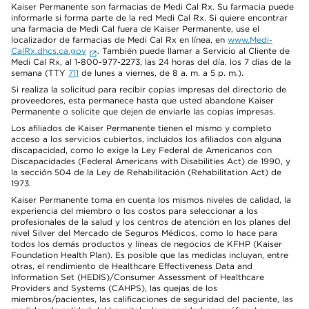
Kaiser Permanente son farmacias de Medi Cal Rx. Su farmacia puede
informarle si forma parte de la red Medi Cal Rx. Si quiere encontrar
una farmacia de Medi Cal fuera de Kaiser Permanente, use el
localizador de farmacias de Medi Cal Rx en línea, en
www.Medi-
CalRx.dhcs.ca.gov
. También puede llamar a Servicio al Cliente de
Medi Cal Rx, al 1-800-977-2273, las 24 horas del día, los 7 días de la
semana (TTY
711
de lunes a viernes, de 8 a. m. a 5 p. m.).
Si realiza la solicitud para recibir copias impresas del directorio de
proveedores, esta permanece hasta que usted abandone Kaiser
Permanente o solicite que dejen de enviarle las copias impresas.
Los afiliados de Kaiser Permanente tienen el mismo y completo
acceso a los servicios cubiertos, incluidos los afiliados con alguna
discapacidad, como lo exige la Ley Federal de Americanos con
Discapacidades (Federal Americans with Disabilities Act) de 1990, y
la sección 504 de la Ley de Rehabilitación (Rehabilitation Act) de
1973.
Kaiser Permanente toma en cuenta los mismos niveles de calidad, la
experiencia del miembro o los costos para seleccionar a los
profesionales de la salud y los centros de atención en los planes del
nivel Silver del Mercado de Seguros Médicos, como lo hace para
todos los demás productos y líneas de negocios de KFHP (Kaiser
Foundation Health Plan). Es posible que las medidas incluyan, entre
otras, el rendimiento de Healthcare Effectiveness Data and
Information Set (HEDIS)/Consumer Assessment of Healthcare
Providers and Systems (CAHPS), las quejas de los
miembros/pacientes, las calificaciones de seguridad del paciente, las