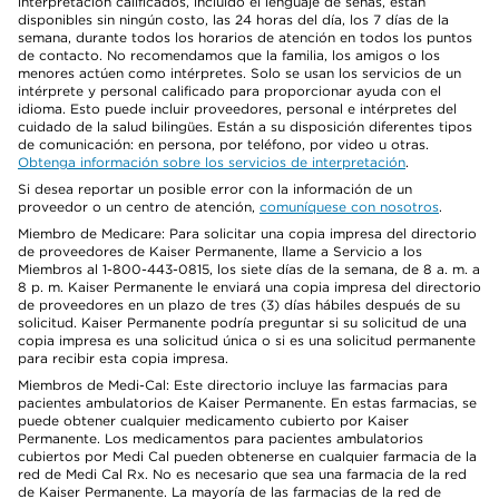
interpretación calificados, incluido el lenguaje de señas, están
disponibles sin ningún costo, las 24 horas del día, los 7 días de la
semana, durante todos los horarios de atención en todos los puntos
de contacto. No recomendamos que la familia, los amigos o los
menores actúen como intérpretes. Solo se usan los servicios de un
intérprete y personal calificado para proporcionar ayuda con el
idioma. Esto puede incluir proveedores, personal e intérpretes del
cuidado de la salud bilingües. Están a su disposición diferentes tipos
de comunicación: en persona, por teléfono, por video u otras.
Obtenga información sobre los servicios de interpretación
.
Si desea reportar un posible error con la información de un
proveedor o un centro de atención,
comuníquese con nosotros
.
Miembro de Medicare: Para solicitar una copia impresa del directorio
de proveedores de Kaiser Permanente, llame a Servicio a los
Miembros al 1-800-443-0815, los siete días de la semana, de 8 a. m. a
8 p. m. Kaiser Permanente le enviará una copia impresa del directorio
de proveedores en un plazo de tres (3) días hábiles después de su
solicitud. Kaiser Permanente podría preguntar si su solicitud de una
copia impresa es una solicitud única o si es una solicitud permanente
para recibir esta copia impresa.
Miembros de Medi-Cal: Este directorio incluye las farmacias para
pacientes ambulatorios de Kaiser Permanente. En estas farmacias, se
puede obtener cualquier medicamento cubierto por Kaiser
Permanente. Los medicamentos para pacientes ambulatorios
cubiertos por Medi Cal pueden obtenerse en cualquier farmacia de la
red de Medi Cal Rx. No es necesario que sea una farmacia de la red
de Kaiser Permanente. La mayoría de las farmacias de la red de