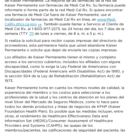
de Kaiser Permanente. La mayoría de las farmacias de la red de
Kaiser Permanente son farmacias de Medi Cal Rx. Su farmacia puede
informarle si forma parte de la red Medi Cal Rx. Si quiere encontrar
una farmacia de Medi Cal fuera de Kaiser Permanente, use el
localizador de farmacias de Medi Cal Rx en línea, en
www.Medi-
CalRx.dhcs.ca.gov
. También puede llamar a Servicio al Cliente de
Medi Cal Rx, al 1-800-977-2273, las 24 horas del día, los 7 días de la
semana (TTY
711
de lunes a viernes, de 8 a. m. a 5 p. m.).
Si realiza la solicitud para recibir copias impresas del directorio de
proveedores, esta permanece hasta que usted abandone Kaiser
Permanente o solicite que dejen de enviarle las copias impresas.
Los afiliados de Kaiser Permanente tienen el mismo y completo
acceso a los servicios cubiertos, incluidos los afiliados con alguna
discapacidad, como lo exige la Ley Federal de Americanos con
Discapacidades (Federal Americans with Disabilities Act) de 1990, y
la sección 504 de la Ley de Rehabilitación (Rehabilitation Act) de
1973.
Kaiser Permanente toma en cuenta los mismos niveles de calidad, la
experiencia del miembro o los costos para seleccionar a los
profesionales de la salud y los centros de atención en los planes del
nivel Silver del Mercado de Seguros Médicos, como lo hace para
todos los demás productos y líneas de negocios de KFHP (Kaiser
Foundation Health Plan). Es posible que las medidas incluyan, entre
otras, el rendimiento de Healthcare Effectiveness Data and
Information Set (HEDIS)/Consumer Assessment of Healthcare
Providers and Systems (CAHPS), las quejas de los
miembros/pacientes, las calificaciones de seguridad del paciente, las