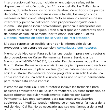
interpretación calificados, incluido el lenguaje de señas, están
disponibles sin ningún costo, las 24 horas del día, los 7 días de la
semana, durante todos los horarios de atención en todos los puntos
de contacto. No recomendamos que la familia, los amigos o los
menores actúen como intérpretes. Solo se usan los servicios de un
intérprete y personal calificado para proporcionar ayuda con el
idioma. Esto puede incluir proveedores, personal e intérpretes del
cuidado de la salud bilingües. Están a su disposición diferentes tipos
de comunicación: en persona, por teléfono, por video u otras.
Obtenga información sobre los servicios de interpretación
.
Si desea reportar un posible error con la información de un
proveedor o un centro de atención,
comuníquese con nosotros
.
Miembro de Medicare: Para solicitar una copia impresa del directorio
de proveedores de Kaiser Permanente, llame a Servicio a los
Miembros al 1-800-443-0815, los siete días de la semana, de 8 a. m. a
8 p. m. Kaiser Permanente le enviará una copia impresa del directorio
de proveedores en un plazo de tres (3) días hábiles después de su
solicitud. Kaiser Permanente podría preguntar si su solicitud de una
copia impresa es una solicitud única o si es una solicitud permanente
para recibir esta copia impresa.
Miembros de Medi-Cal: Este directorio incluye las farmacias para
pacientes ambulatorios de Kaiser Permanente. En estas farmacias, se
puede obtener cualquier medicamento cubierto por Kaiser
Permanente. Los medicamentos para pacientes ambulatorios
cubiertos por Medi Cal pueden obtenerse en cualquier farmacia de la
red de Medi Cal Rx. No es necesario que sea una farmacia de la red