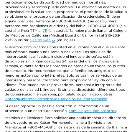
periódicamente. La disponibilidad de médicos, hospitales,
proveedores y servicios puede cambiar. La información acerca de un
profesional de la salud nos la proporciona el profesional de la salud o
se obtiene en el proceso de certificación de credenciales. Si tiene
alguna pregunta, llámenos al 1-800-464-4000 (sin costo). Para
personas con problemas auditivos y del habla: 1-800-464-4000 (sin
costo) o línea TTY al
711
(sin costo). También puede llamar al Colegio
de Médicos de California (Medical Board of California) al 916-263-
2382 o visitar
su sitio web
(en inglés).
Queremos comunicarnos con usted en el idioma con el que se sienta
más cómodo cuando nos llame o nos visite. Los servicios de
interpretación calificados, incluido el lenguaje de señas, están
disponibles sin ningún costo, las 24 horas del día, los 7 días de la
semana, durante todos los horarios de atención en todos los puntos
de contacto. No recomendamos que la familia, los amigos o los
menores actúen como intérpretes. Solo se usan los servicios de un
intérprete y personal calificado para proporcionar ayuda con el
idioma. Esto puede incluir proveedores, personal e intérpretes del
cuidado de la salud bilingües. Están a su disposición diferentes tipos
de comunicación: en persona, por teléfono, por video u otras.
Obtenga información sobre los servicios de interpretación
.
Si desea reportar un posible error con la información de un
proveedor o un centro de atención,
comuníquese con nosotros
.
Miembro de Medicare: Para solicitar una copia impresa del directorio
de proveedores de Kaiser Permanente, llame a Servicio a los
Miembros al 1-800-443-0815, los siete días de la semana, de 8 a. m. a
8 p. m. Kaiser Permanente le enviará una copia impresa del directorio