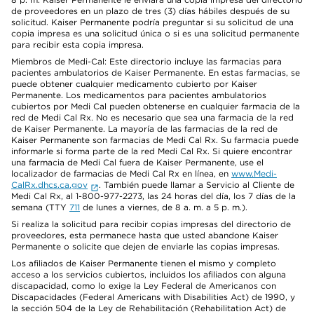
de proveedores en un plazo de tres (3) días hábiles después de su
solicitud. Kaiser Permanente podría preguntar si su solicitud de una
copia impresa es una solicitud única o si es una solicitud permanente
para recibir esta copia impresa.
Miembros de Medi-Cal: Este directorio incluye las farmacias para
pacientes ambulatorios de Kaiser Permanente. En estas farmacias, se
puede obtener cualquier medicamento cubierto por Kaiser
Permanente. Los medicamentos para pacientes ambulatorios
cubiertos por Medi Cal pueden obtenerse en cualquier farmacia de la
red de Medi Cal Rx. No es necesario que sea una farmacia de la red
de Kaiser Permanente. La mayoría de las farmacias de la red de
Kaiser Permanente son farmacias de Medi Cal Rx. Su farmacia puede
informarle si forma parte de la red Medi Cal Rx. Si quiere encontrar
una farmacia de Medi Cal fuera de Kaiser Permanente, use el
localizador de farmacias de Medi Cal Rx en línea, en
www.Medi-
CalRx.dhcs.ca.gov
. También puede llamar a Servicio al Cliente de
Medi Cal Rx, al 1-800-977-2273, las 24 horas del día, los 7 días de la
semana (TTY
711
de lunes a viernes, de 8 a. m. a 5 p. m.).
Si realiza la solicitud para recibir copias impresas del directorio de
proveedores, esta permanece hasta que usted abandone Kaiser
Permanente o solicite que dejen de enviarle las copias impresas.
Los afiliados de Kaiser Permanente tienen el mismo y completo
acceso a los servicios cubiertos, incluidos los afiliados con alguna
discapacidad, como lo exige la Ley Federal de Americanos con
Discapacidades (Federal Americans with Disabilities Act) de 1990, y
la sección 504 de la Ley de Rehabilitación (Rehabilitation Act) de