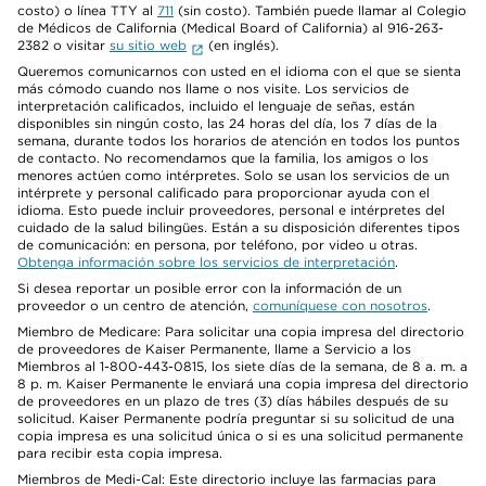
costo) o línea TTY al
711
(sin costo). También puede llamar al Colegio
de Médicos de California (Medical Board of California) al 916-263-
2382 o visitar
su sitio web
(en inglés).
Queremos comunicarnos con usted en el idioma con el que se sienta
más cómodo cuando nos llame o nos visite. Los servicios de
interpretación calificados, incluido el lenguaje de señas, están
disponibles sin ningún costo, las 24 horas del día, los 7 días de la
semana, durante todos los horarios de atención en todos los puntos
de contacto. No recomendamos que la familia, los amigos o los
menores actúen como intérpretes. Solo se usan los servicios de un
intérprete y personal calificado para proporcionar ayuda con el
idioma. Esto puede incluir proveedores, personal e intérpretes del
cuidado de la salud bilingües. Están a su disposición diferentes tipos
de comunicación: en persona, por teléfono, por video u otras.
Obtenga información sobre los servicios de interpretación
.
Si desea reportar un posible error con la información de un
proveedor o un centro de atención,
comuníquese con nosotros
.
Miembro de Medicare: Para solicitar una copia impresa del directorio
de proveedores de Kaiser Permanente, llame a Servicio a los
Miembros al 1-800-443-0815, los siete días de la semana, de 8 a. m. a
8 p. m. Kaiser Permanente le enviará una copia impresa del directorio
de proveedores en un plazo de tres (3) días hábiles después de su
solicitud. Kaiser Permanente podría preguntar si su solicitud de una
copia impresa es una solicitud única o si es una solicitud permanente
para recibir esta copia impresa.
Miembros de Medi-Cal: Este directorio incluye las farmacias para