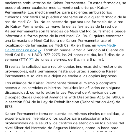
pacientes ambulatorios de Kaiser Permanente. En estas farmacias, se
puede obtener cualquier medicamento cubierto por Kaiser
Permanente. Los medicamentos para pacientes ambulatorios
cubiertos por Medi Cal pueden obtenerse en cualquier farmacia de la
red de Medi Cal Rx. No es necesario que sea una farmacia de la red
de Kaiser Permanente. La mayoría de las farmacias de la red de
Kaiser Permanente son farmacias de Medi Cal Rx. Su farmacia puede
informarle si forma parte de la red Medi Cal Rx. Si quiere encontrar
una farmacia de Medi Cal fuera de Kaiser Permanente, use el
localizador de farmacias de Medi Cal Rx en línea, en
www.Medi-
CalRx.dhcs.ca.gov
. También puede llamar a Servicio al Cliente de
Medi Cal Rx, al 1-800-977-2273, las 24 horas del día, los 7 días de la
semana (TTY
711
de lunes a viernes, de 8 a. m. a 5 p. m.).
Si realiza la solicitud para recibir copias impresas del directorio de
proveedores, esta permanece hasta que usted abandone Kaiser
Permanente o solicite que dejen de enviarle las copias impresas.
Los afiliados de Kaiser Permanente tienen el mismo y completo
acceso a los servicios cubiertos, incluidos los afiliados con alguna
discapacidad, como lo exige la Ley Federal de Americanos con
Discapacidades (Federal Americans with Disabilities Act) de 1990, y
la sección 504 de la Ley de Rehabilitación (Rehabilitation Act) de
1973.
Kaiser Permanente toma en cuenta los mismos niveles de calidad, la
experiencia del miembro o los costos para seleccionar a los
profesionales de la salud y los centros de atención en los planes del
nivel Silver del Mercado de Seguros Médicos, como lo hace para