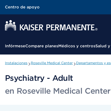
Centro de apoyo
Menú contextual
Infórmese
Compare planes
Médicos y centros
Salud y
Instalaciones
Roseville Medical Center
Departamentos y es
Psychiatry - Adult
en Roseville Medical Center