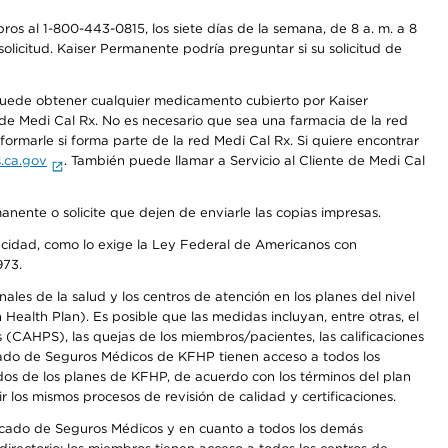
os al 1-800-443-0815, los siete días de la semana, de 8 a. m. a 8
olicitud. Kaiser Permanente podría preguntar si su solicitud de
 puede obtener cualquier medicamento cubierto por Kaiser
e Medi Cal Rx. No es necesario que sea una farmacia de la red
rmarle si forma parte de la red Medi Cal Rx. Si quiere encontrar
.ca.gov
. También puede llamar a Servicio al Cliente de Medi Cal
anente o solicite que dejen de enviarle las copias impresas.
apacidad, como lo exige la Ley Federal de Americanos con
973.
les de la salud y los centros de atención en los planes del nivel
alth Plan). Es posible que las medidas incluyan, entre otras, el
CAHPS), las quejas de los miembros/pacientes, las calificaciones
rcado de Seguros Médicos de KFHP tienen acceso a todos los
dos de los planes de KFHP, de acuerdo con los términos del plan
os mismos procesos de revisión de calidad y certificaciones.
Mercado de Seguros Médicos y en cuanto a todos los demás