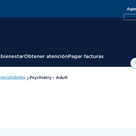
Age
 bienestar
Obtener atención
Pagar facturas
pecialidades
Psychiatry - Adult