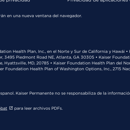
rirán en una nueva ventana del navegador.
ation Health Plan, Inc., en el Norte y Sur de California y Hawái 
r, 3495 Piedmont Road NE, Atlanta, GA 30305 • Kaiser Foundatio
ve, Hyattsville, MD, 20785 • Kaiser Foundation Health Plan del N
ser Foundation Health Plan of Washington Options, Inc., 2715 N
spanol. Kaiser Permanente no se responsabiliza de la información
obat
para leer archivos PDFs.