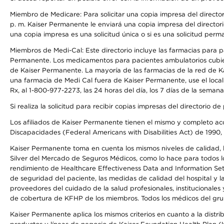
Miembro de Medicare: Para solicitar una copia impresa del director
p. m. Kaiser Permanente le enviará una copia impresa del directori
una copia impresa es una solicitud única o si es una solicitud perm
Miembros de Medi-Cal: Este directorio incluye las farmacias para
Permanente. Los medicamentos para pacientes ambulatorios cubier
de Kaiser Permanente. La mayoría de las farmacias de la red de Ka
una farmacia de Medi Cal fuera de Kaiser Permanente, use el local
Rx, al 1-800-977-2273, las 24 horas del día, los 7 días de la sema
Si realiza la solicitud para recibir copias impresas del directori
Los afiliados de Kaiser Permanente tienen el mismo y completo acce
Discapacidades (Federal Americans with Disabilities Act) de 1990, 
Kaiser Permanente toma en cuenta los mismos niveles de calidad, la
Silver del Mercado de Seguros Médicos, como lo hace para todos lo
rendimiento de Healthcare Effectiveness Data and Information Se
de seguridad del paciente, las medidas de calidad del hospital y 
proveedores del cuidado de la salud profesionales, institucionale
de cobertura de KFHP de los miembros. Todos los médicos del grup
Kaiser Permanente aplica los mismos criterios en cuanto a la dist