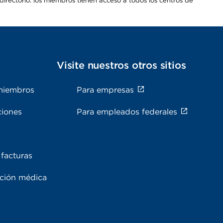
irectorio: los miembros tienen acceso a todos los centros de
s
Visite nuestros otros sitios
miembros
Para empresas
ciones
Para empleados federales
facturas
ación médica