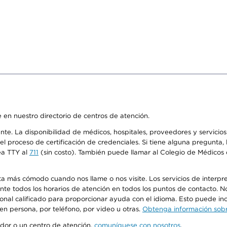
 en nuestro directorio de centros de atención.
ente. La disponibilidad de médicos, hospitales, proveedores y servici
n el proceso de certificación de credenciales. Si tiene alguna pregunt
ea TTY al
711
(sin costo). También puede llamar al Colegio de Médicos d
más cómodo cuando nos llame o nos visite. Los servicios de interpreta
urante todos los horarios de atención en todos los puntos de contacto.
sonal calificado para proporcionar ayuda con el idioma. Esto puede inc
 en persona, por teléfono, por video u otras.
Obtenga información sobre
edor o un centro de atención,
comuníquese con nosotros
.