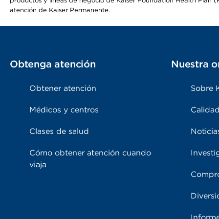
productos y líneas de negocio de Kaiser Foundation Health Plan (KF
atención de Kaiser Permanente.
Obtenga atención
Nuestra o
Obtener atención
Sobre 
Médicos y centros
Calidad
Clases de salud
Noticia
Cómo obtener atención cuando
Investi
viaja
Compro
Diversi
Inform