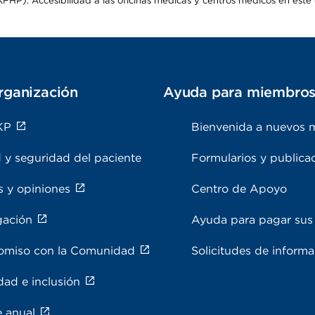
HP). Accesibilidad a las oficinas médicas y centros médicos en este d
rganización
Ayuda para miembro
KP
Bienvenida a nuevos 
 y seguridad del paciente
Formularios y publica
s y opiniones
Centro de Apoyo
gación
Ayuda para pagar sus 
miso con la Comunidad
Solicitudes de inform
dad e inclusión
e anual