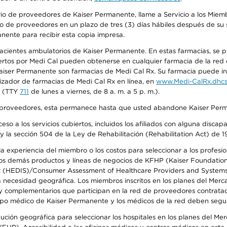
io de proveedores de Kaiser Permanente, llame a Servicio a los Miembr
o de proveedores en un plazo de tres (3) días hábiles después de su s
anente para recibir esta copia impresa.
 pacientes ambulatorios de Kaiser Permanente. En estas farmacias, se
tos por Medi Cal pueden obtenerse en cualquier farmacia de la red d
iser Permanente son farmacias de Medi Cal Rx. Su farmacia puede info
izador de farmacias de Medi Cal Rx en línea, en
www.Medi-CalRx.dhcs
na (TTY
711
de lunes a viernes, de 8 a. m. a 5 p. m.).
o de proveedores, esta permanece hasta que usted abandone Kaiser Perm
so a los servicios cubiertos, incluidos los afiliados con alguna disc
y la sección 504 de la Ley de Rehabilitación (Rehabilitation Act) de 1
 experiencia del miembro o los costos para seleccionar a los profesiona
s demás productos y líneas de negocios de KFHP (Kaiser Foundation He
t (HEDIS)/Consumer Assessment of Healthcare Providers and Systems (
la necesidad geográfica. Los miembros inscritos en los planes del Me
s y complementarios que participan en la red de proveedores contrata
o médico de Kaiser Permanente y los médicos de la red deben seguir l
ribución geográfica para seleccionar los hospitales en los planes del 