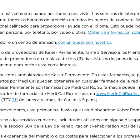
más cómodo cuando nos llame o nos visite. Los servicios de interpreta
urante todos los horarios de atención en todos los puntos de contacto.
sonal calificado para proporcionar ayuda con el idioma. Esto puede inc
 en persona, por teléfono, por video u otras.
Obtenga información sobre
edor o un centro de atención,
comuníquese con nosotros
.
io de proveedores de Kaiser Permanente, llame a Servicio a los Miembr
o de proveedores en un plazo de tres (3) días hábiles después de su s
anente para recibir esta copia impresa.
 pacientes ambulatorios de Kaiser Permanente. En estas farmacias, se
tos por Medi Cal pueden obtenerse en cualquier farmacia de la red d
iser Permanente son farmacias de Medi Cal Rx. Su farmacia puede info
izador de farmacias de Medi Cal Rx en línea, en
www.Medi-CalRx.dhcs
na (TTY
711
de lunes a viernes, de 8 a. m. a 5 p. m.).
o de proveedores, esta permanece hasta que usted abandone Kaiser Perm
so a los servicios cubiertos, incluidos los afiliados con alguna disc
y la sección 504 de la Ley de Rehabilitación (Rehabilitation Act) de 1
 experiencia del miembro o los costos para seleccionar a los profesiona