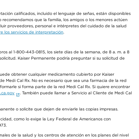
ción calificados, incluido el lenguaje de señas, están disponibles
 No recomendamos que la familia, los amigos o los menores actúen
luir proveedores, personal e intérpretes del cuidado de la salud
 los servicios de interpretación
.
os al 1-800-443-0815, los siete días de la semana, de 8 a. m. a 8
olicitud. Kaiser Permanente podría preguntar si su solicitud de
 puede obtener cualquier medicamento cubierto por Kaiser
e Medi Cal Rx. No es necesario que sea una farmacia de la red
rmarle si forma parte de la red Medi Cal Rx. Si quiere encontrar
.ca.gov
. También puede llamar a Servicio al Cliente de Medi Cal
anente o solicite que dejen de enviarle las copias impresas.
apacidad, como lo exige la Ley Federal de Americanos con
973.
les de la salud y los centros de atención en los planes del nivel