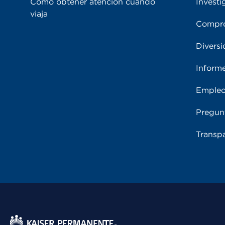
Cómo obtener atención cuando
Investi
viaja
Compro
Diversi
Inform
Emple
Pregun
Transpa