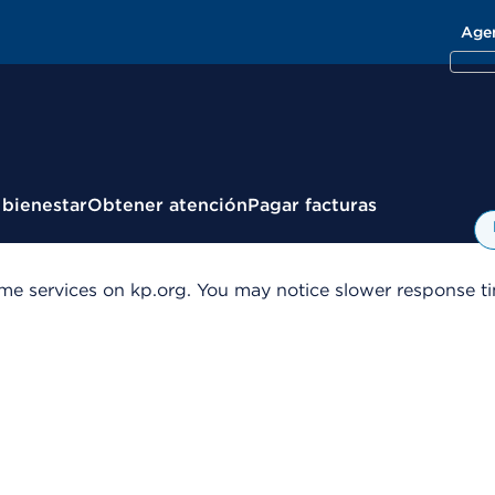
Age
 bienestar
Obtener atención
Pagar facturas
me services on kp.org. You may notice slower response tim