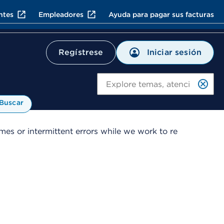
ntes
Empleadores
Ayuda para pagar sus facturas
Iniciar sesión
Regístrese
Bu
Buscar
es or intermittent errors while we work to re