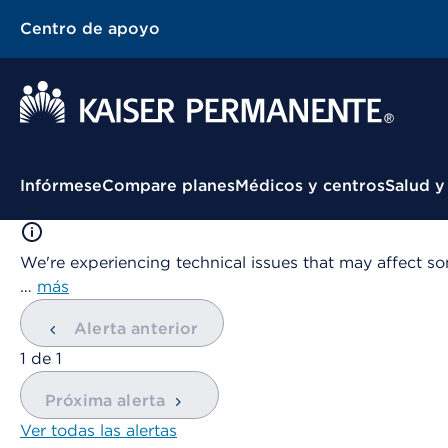
Centro de apoyo
Menú contextual
Infórmese
Compare planes
Médicos y centros
Salud y
We're experiencing technical issues that may affect so
…
más
Alerta anterior
mostrando
1
de
1
Próxima alerta
Ver todas las alertas