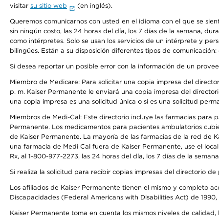
visitar
su sitio web
(en inglés).
Queremos comunicarnos con usted en el idioma con el que se sienta 
sin ningún costo, las 24 horas del día, los 7 días de la semana, d
como intérpretes. Solo se usan los servicios de un intérprete y per
bilingües. Están a su disposición diferentes tipos de comunicación:
Si desea reportar un posible error con la información de un prove
Miembro de Medicare: Para solicitar una copia impresa del director
p. m. Kaiser Permanente le enviará una copia impresa del directori
una copia impresa es una solicitud única o si es una solicitud perm
Miembros de Medi-Cal: Este directorio incluye las farmacias para
Permanente. Los medicamentos para pacientes ambulatorios cubier
de Kaiser Permanente. La mayoría de las farmacias de la red de Ka
una farmacia de Medi Cal fuera de Kaiser Permanente, use el local
Rx, al 1-800-977-2273, las 24 horas del día, los 7 días de la sema
Si realiza la solicitud para recibir copias impresas del directori
Los afiliados de Kaiser Permanente tienen el mismo y completo acce
Discapacidades (Federal Americans with Disabilities Act) de 1990, 
Kaiser Permanente toma en cuenta los mismos niveles de calidad, la