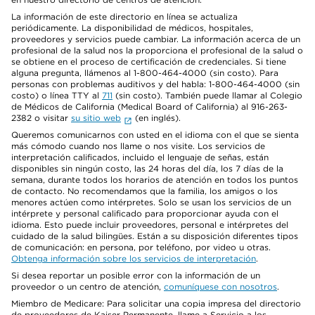
La información de este directorio en línea se actualiza
periódicamente. La disponibilidad de médicos, hospitales,
proveedores y servicios puede cambiar. La información acerca de un
profesional de la salud nos la proporciona el profesional de la salud o
se obtiene en el proceso de certificación de credenciales. Si tiene
alguna pregunta, llámenos al 1-800-464-4000 (sin costo). Para
personas con problemas auditivos y del habla: 1-800-464-4000 (sin
costo) o línea TTY al
711
(sin costo). También puede llamar al Colegio
de Médicos de California (Medical Board of California) al 916-263-
2382 o visitar
su sitio web
(en inglés).
Queremos comunicarnos con usted en el idioma con el que se sienta
más cómodo cuando nos llame o nos visite. Los servicios de
interpretación calificados, incluido el lenguaje de señas, están
disponibles sin ningún costo, las 24 horas del día, los 7 días de la
semana, durante todos los horarios de atención en todos los puntos
de contacto. No recomendamos que la familia, los amigos o los
menores actúen como intérpretes. Solo se usan los servicios de un
intérprete y personal calificado para proporcionar ayuda con el
idioma. Esto puede incluir proveedores, personal e intérpretes del
cuidado de la salud bilingües. Están a su disposición diferentes tipos
de comunicación: en persona, por teléfono, por video u otras.
Obtenga información sobre los servicios de interpretación
.
Si desea reportar un posible error con la información de un
proveedor o un centro de atención,
comuníquese con nosotros
.
Miembro de Medicare: Para solicitar una copia impresa del directorio
de proveedores de Kaiser Permanente, llame a Servicio a los