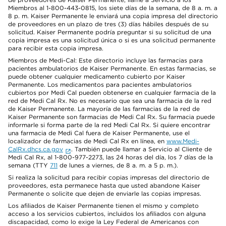
Miembros al 1-800-443-0815, los siete días de la semana, de 8 a. m. a
8 p. m. Kaiser Permanente le enviará una copia impresa del directorio
de proveedores en un plazo de tres (3) días hábiles después de su
solicitud. Kaiser Permanente podría preguntar si su solicitud de una
copia impresa es una solicitud única o si es una solicitud permanente
para recibir esta copia impresa.
Miembros de Medi-Cal: Este directorio incluye las farmacias para
pacientes ambulatorios de Kaiser Permanente. En estas farmacias, se
puede obtener cualquier medicamento cubierto por Kaiser
Permanente. Los medicamentos para pacientes ambulatorios
cubiertos por Medi Cal pueden obtenerse en cualquier farmacia de la
red de Medi Cal Rx. No es necesario que sea una farmacia de la red
de Kaiser Permanente. La mayoría de las farmacias de la red de
Kaiser Permanente son farmacias de Medi Cal Rx. Su farmacia puede
informarle si forma parte de la red Medi Cal Rx. Si quiere encontrar
una farmacia de Medi Cal fuera de Kaiser Permanente, use el
localizador de farmacias de Medi Cal Rx en línea, en
www.Medi-
CalRx.dhcs.ca.gov
. También puede llamar a Servicio al Cliente de
Medi Cal Rx, al 1-800-977-2273, las 24 horas del día, los 7 días de la
semana (TTY
711
de lunes a viernes, de 8 a. m. a 5 p. m.).
Si realiza la solicitud para recibir copias impresas del directorio de
proveedores, esta permanece hasta que usted abandone Kaiser
Permanente o solicite que dejen de enviarle las copias impresas.
Los afiliados de Kaiser Permanente tienen el mismo y completo
acceso a los servicios cubiertos, incluidos los afiliados con alguna
discapacidad, como lo exige la Ley Federal de Americanos con