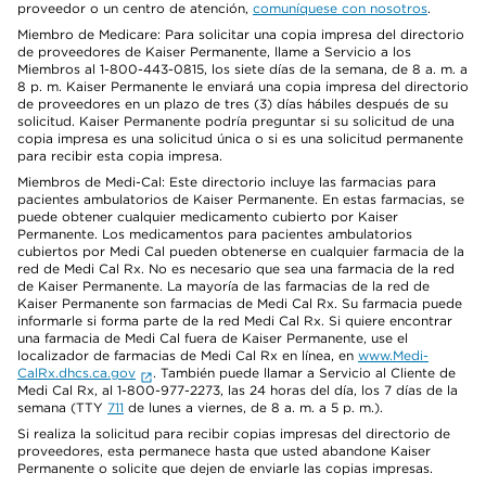
proveedor o un centro de atención,
comuníquese con nosotros
.
Miembro de Medicare: Para solicitar una copia impresa del directorio
de proveedores de Kaiser Permanente, llame a Servicio a los
Miembros al 1-800-443-0815, los siete días de la semana, de 8 a. m. a
8 p. m. Kaiser Permanente le enviará una copia impresa del directorio
de proveedores en un plazo de tres (3) días hábiles después de su
solicitud. Kaiser Permanente podría preguntar si su solicitud de una
copia impresa es una solicitud única o si es una solicitud permanente
para recibir esta copia impresa.
Miembros de Medi-Cal: Este directorio incluye las farmacias para
pacientes ambulatorios de Kaiser Permanente. En estas farmacias, se
puede obtener cualquier medicamento cubierto por Kaiser
Permanente. Los medicamentos para pacientes ambulatorios
cubiertos por Medi Cal pueden obtenerse en cualquier farmacia de la
red de Medi Cal Rx. No es necesario que sea una farmacia de la red
de Kaiser Permanente. La mayoría de las farmacias de la red de
Kaiser Permanente son farmacias de Medi Cal Rx. Su farmacia puede
informarle si forma parte de la red Medi Cal Rx. Si quiere encontrar
una farmacia de Medi Cal fuera de Kaiser Permanente, use el
localizador de farmacias de Medi Cal Rx en línea, en
www.Medi-
CalRx.dhcs.ca.gov
. También puede llamar a Servicio al Cliente de
Medi Cal Rx, al 1-800-977-2273, las 24 horas del día, los 7 días de la
semana (TTY
711
de lunes a viernes, de 8 a. m. a 5 p. m.).
Si realiza la solicitud para recibir copias impresas del directorio de
proveedores, esta permanece hasta que usted abandone Kaiser
Permanente o solicite que dejen de enviarle las copias impresas.