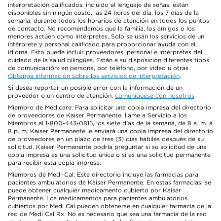
interpretación calificados, incluido el lenguaje de señas, están
disponibles sin ningún costo, las 24 horas del día, los 7 días de la
semana, durante todos los horarios de atención en todos los puntos
de contacto. No recomendamos que la familia, los amigos o los
menores actúen como intérpretes. Solo se usan los servicios de un
intérprete y personal calificado para proporcionar ayuda con el
idioma. Esto puede incluir proveedores, personal e intérpretes del
cuidado de la salud bilingües. Están a su disposición diferentes tipos
de comunicación: en persona, por teléfono, por video u otras.
Obtenga información sobre los servicios de interpretación
.
Si desea reportar un posible error con la información de un
proveedor o un centro de atención,
comuníquese con nosotros
.
Miembro de Medicare: Para solicitar una copia impresa del directorio
de proveedores de Kaiser Permanente, llame a Servicio a los
Miembros al 1-800-443-0815, los siete días de la semana, de 8 a. m. a
8 p. m. Kaiser Permanente le enviará una copia impresa del directorio
de proveedores en un plazo de tres (3) días hábiles después de su
solicitud. Kaiser Permanente podría preguntar si su solicitud de una
copia impresa es una solicitud única o si es una solicitud permanente
para recibir esta copia impresa.
Miembros de Medi-Cal: Este directorio incluye las farmacias para
pacientes ambulatorios de Kaiser Permanente. En estas farmacias, se
puede obtener cualquier medicamento cubierto por Kaiser
Permanente. Los medicamentos para pacientes ambulatorios
cubiertos por Medi Cal pueden obtenerse en cualquier farmacia de la
red de Medi Cal Rx. No es necesario que sea una farmacia de la red