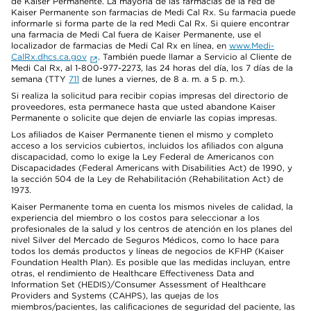
de Kaiser Permanente. La mayoría de las farmacias de la red de
Kaiser Permanente son farmacias de Medi Cal Rx. Su farmacia puede
informarle si forma parte de la red Medi Cal Rx. Si quiere encontrar
una farmacia de Medi Cal fuera de Kaiser Permanente, use el
localizador de farmacias de Medi Cal Rx en línea, en
www.Medi-
CalRx.dhcs.ca.gov
. También puede llamar a Servicio al Cliente de
Medi Cal Rx, al 1-800-977-2273, las 24 horas del día, los 7 días de la
semana (TTY
711
de lunes a viernes, de 8 a. m. a 5 p. m.).
Si realiza la solicitud para recibir copias impresas del directorio de
proveedores, esta permanece hasta que usted abandone Kaiser
Permanente o solicite que dejen de enviarle las copias impresas.
Los afiliados de Kaiser Permanente tienen el mismo y completo
acceso a los servicios cubiertos, incluidos los afiliados con alguna
discapacidad, como lo exige la Ley Federal de Americanos con
Discapacidades (Federal Americans with Disabilities Act) de 1990, y
la sección 504 de la Ley de Rehabilitación (Rehabilitation Act) de
1973.
Kaiser Permanente toma en cuenta los mismos niveles de calidad, la
experiencia del miembro o los costos para seleccionar a los
profesionales de la salud y los centros de atención en los planes del
nivel Silver del Mercado de Seguros Médicos, como lo hace para
todos los demás productos y líneas de negocios de KFHP (Kaiser
Foundation Health Plan). Es posible que las medidas incluyan, entre
otras, el rendimiento de Healthcare Effectiveness Data and
Information Set (HEDIS)/Consumer Assessment of Healthcare
Providers and Systems (CAHPS), las quejas de los
miembros/pacientes, las calificaciones de seguridad del paciente, las