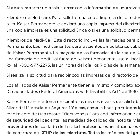
Si desea reportar un posible error con la información de un prove
Miembro de Medicare: Para solicitar una copia impresa del director
p. m. Kaiser Permanente le enviará una copia impresa del directori
una copia impresa es una solicitud única o si es una solicitud perm
Miembros de Medi-Cal: Este directorio incluye las farmacias para
Permanente. Los medicamentos para pacientes ambulatorios cubier
de Kaiser Permanente. La mayoría de las farmacias de la red de Ka
una farmacia de Medi Cal fuera de Kaiser Permanente, use el local
Rx, al 1-800-977-2273, las 24 horas del día, los 7 días de la sema
Si realiza la solicitud para recibir copias impresas del directori
Los afiliados de Kaiser Permanente tienen el mismo y completo acce
Discapacidades (Federal Americans with Disabilities Act) de 1990, 
Kaiser Permanente toma en cuenta los mismos niveles de calidad, la
Silver del Mercado de Seguros Médicos, como lo hace para todos lo
rendimiento de Healthcare Effectiveness Data and Information Se
de seguridad del paciente, las medidas de calidad del hospital y 
proveedores del cuidado de la salud profesionales, institucionale
de cobertura de KFHP de los miembros. Todos los médicos del grup