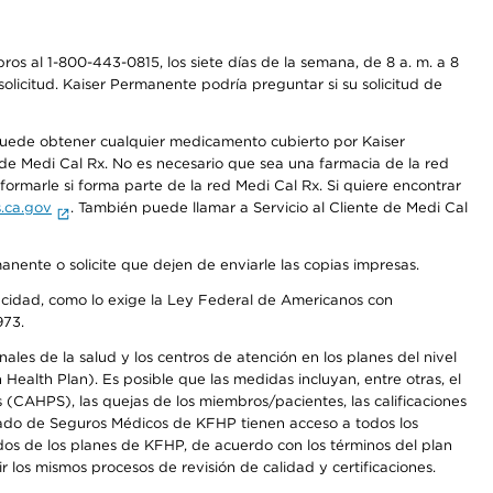
os al 1-800-443-0815, los siete días de la semana, de 8 a. m. a 8
olicitud. Kaiser Permanente podría preguntar si su solicitud de
 puede obtener cualquier medicamento cubierto por Kaiser
e Medi Cal Rx. No es necesario que sea una farmacia de la red
rmarle si forma parte de la red Medi Cal Rx. Si quiere encontrar
.ca.gov
. También puede llamar a Servicio al Cliente de Medi Cal
anente o solicite que dejen de enviarle las copias impresas.
apacidad, como lo exige la Ley Federal de Americanos con
973.
les de la salud y los centros de atención en los planes del nivel
alth Plan). Es posible que las medidas incluyan, entre otras, el
CAHPS), las quejas de los miembros/pacientes, las calificaciones
rcado de Seguros Médicos de KFHP tienen acceso a todos los
dos de los planes de KFHP, de acuerdo con los términos del plan
os mismos procesos de revisión de calidad y certificaciones.