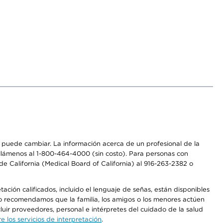
os puede cambiar. La información acerca de un profesional de la
a, llámenos al 1-800-464-4000 (sin costo). Para personas con
e California (Medical Board of California) al 916-263-2382 o
ción calificados, incluido el lenguaje de señas, están disponibles
 No recomendamos que la familia, los amigos o los menores actúen
luir proveedores, personal e intérpretes del cuidado de la salud
 los servicios de interpretación
.