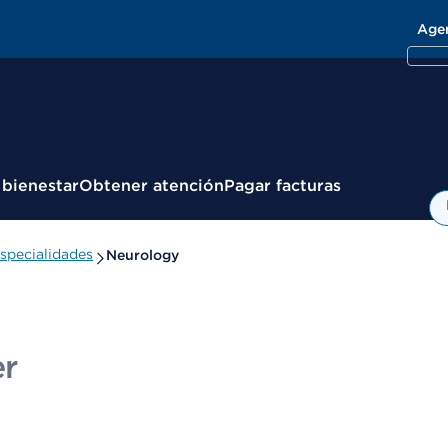
Age
 bienestar
Obtener atención
Pagar facturas
specialidades
Neurology
er