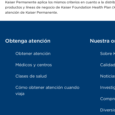
Kaiser Permanente aplica los mismos criterios en cuanto a la dist
productos y líneas de negocio de Kaiser Foundation Health Plan (KF
atención de Kaiser Permanente.
Obtenga atención
Nuestra o
Obtener atención
Sobre 
Médicos y centros
Calidad
Clases de salud
Noticia
Cómo obtener atención cuando
Investi
viaja
Compro
Diversi