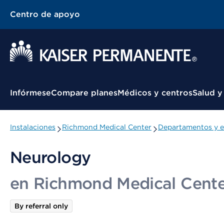
Centro de apoyo
Menú contextual
Infórmese
Compare planes
Médicos y centros
Salud y
Instalaciones
Richmond Medical Center
Departamentos y e
Neurology
en Richmond Medical Cent
By referral only