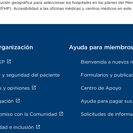
ribución geográfica para seleccionar los hospitales en los planes del 
HP). Accesibilidad a las oficinas médicas y centros médicos en este d
rganización
Ayuda para miembro
KP
Bienvenida a nuevos 
 y seguridad del paciente
Formularios y publica
s y opiniones
Centro de Apoyo
gación
Ayuda para pagar sus 
miso con la Comunidad
Solicitudes de inform
dad e inclusión