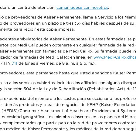
edor o un centro de atención,
comuníquese con nosotros
.
io de proveedores de Kaiser Permanente, llame a Servicio a los Miembr
o de proveedores en un plazo de tres (3) días hábiles después de su s
anente para recibir esta copia impresa.
 pacientes ambulatorios de Kaiser Permanente. En estas farmacias, se
tos por Medi Cal pueden obtenerse en cualquier farmacia de la red d
iser Permanente son farmacias de Medi Cal Rx. Su farmacia puede info
izador de farmacias de Medi Cal Rx en línea, en
www.Medi-CalRx.dhcs
na (TTY
711
de lunes a viernes, de 8 a. m. a 5 p. m.).
o de proveedores, esta permanece hasta que usted abandone Kaiser Perm
so a los servicios cubiertos, incluidos los afiliados con alguna disc
y la sección 504 de la Ley de Rehabilitación (Rehabilitation Act) de 1
 experiencia del miembro o los costos para seleccionar a los profesiona
s demás productos y líneas de negocios de KFHP (Kaiser Foundation He
t (HEDIS)/Consumer Assessment of Healthcare Providers and Systems (
la necesidad geográfica. Los miembros inscritos en los planes del Me
s y complementarios que participan en la red de proveedores contrata
o médico de Kaiser Permanente y los médicos de la red deben seguir l