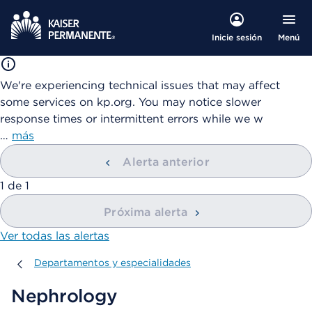
Menú
Inicie sesión
We're experiencing technical issues that may affect
some services on kp.org. You may notice slower
response times or intermittent errors while we w
…
más
Alerta anterior
mostrando
1
de
1
Próxima alerta
Ver todas las alertas
Departamentos y especialidades
Departamentos y especialidades
Nephrology