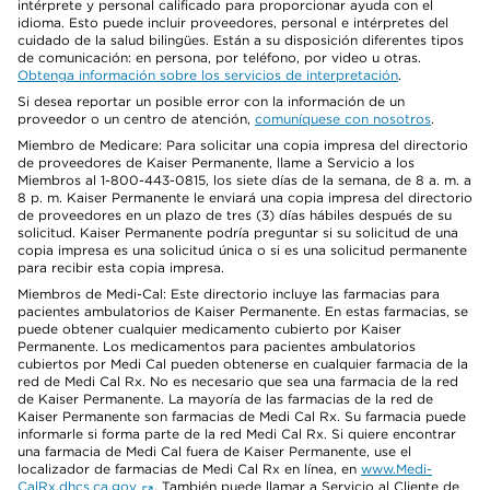
intérprete y personal calificado para proporcionar ayuda con el
idioma. Esto puede incluir proveedores, personal e intérpretes del
cuidado de la salud bilingües. Están a su disposición diferentes tipos
de comunicación: en persona, por teléfono, por video u otras.
Obtenga información sobre los servicios de interpretación
.
Si desea reportar un posible error con la información de un
proveedor o un centro de atención,
comuníquese con nosotros
.
Miembro de Medicare: Para solicitar una copia impresa del directorio
de proveedores de Kaiser Permanente, llame a Servicio a los
Miembros al 1-800-443-0815, los siete días de la semana, de 8 a. m. a
8 p. m. Kaiser Permanente le enviará una copia impresa del directorio
de proveedores en un plazo de tres (3) días hábiles después de su
solicitud. Kaiser Permanente podría preguntar si su solicitud de una
copia impresa es una solicitud única o si es una solicitud permanente
para recibir esta copia impresa.
Miembros de Medi-Cal: Este directorio incluye las farmacias para
pacientes ambulatorios de Kaiser Permanente. En estas farmacias, se
puede obtener cualquier medicamento cubierto por Kaiser
Permanente. Los medicamentos para pacientes ambulatorios
cubiertos por Medi Cal pueden obtenerse en cualquier farmacia de la
red de Medi Cal Rx. No es necesario que sea una farmacia de la red
de Kaiser Permanente. La mayoría de las farmacias de la red de
Kaiser Permanente son farmacias de Medi Cal Rx. Su farmacia puede
informarle si forma parte de la red Medi Cal Rx. Si quiere encontrar
una farmacia de Medi Cal fuera de Kaiser Permanente, use el
localizador de farmacias de Medi Cal Rx en línea, en
www.Medi-
CalRx.dhcs.ca.gov
. También puede llamar a Servicio al Cliente de