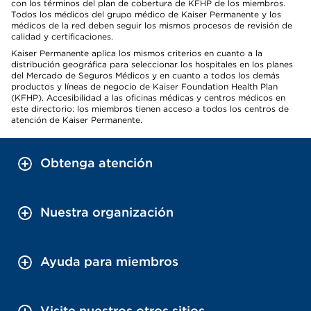
con los términos del plan de cobertura de KFHP de los miembros.
Todos los médicos del grupo médico de Kaiser Permanente y los
médicos de la red deben seguir los mismos procesos de revisión de
calidad y certificaciones.
Kaiser Permanente aplica los mismos criterios en cuanto a la
distribución geográfica para seleccionar los hospitales en los planes
del Mercado de Seguros Médicos y en cuanto a todos los demás
productos y líneas de negocio de Kaiser Foundation Health Plan
(KFHP). Accesibilidad a las oficinas médicas y centros médicos en
este directorio: los miembros tienen acceso a todos los centros de
atención de Kaiser Permanente.
Obtenga atención
Nuestra organización
Ayuda para miembros
Visite nuestros otros sitios