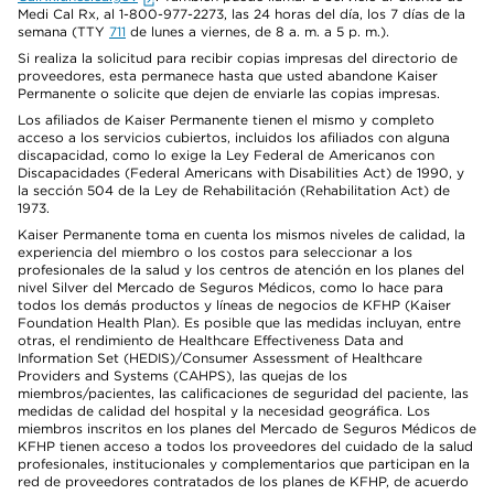
Medi Cal Rx, al 1-800-977-2273, las 24 horas del día, los 7 días de la
semana (TTY
711
de lunes a viernes, de 8 a. m. a 5 p. m.).
Si realiza la solicitud para recibir copias impresas del directorio de
proveedores, esta permanece hasta que usted abandone Kaiser
Permanente o solicite que dejen de enviarle las copias impresas.
Los afiliados de Kaiser Permanente tienen el mismo y completo
acceso a los servicios cubiertos, incluidos los afiliados con alguna
discapacidad, como lo exige la Ley Federal de Americanos con
Discapacidades (Federal Americans with Disabilities Act) de 1990, y
la sección 504 de la Ley de Rehabilitación (Rehabilitation Act) de
1973.
Kaiser Permanente toma en cuenta los mismos niveles de calidad, la
experiencia del miembro o los costos para seleccionar a los
profesionales de la salud y los centros de atención en los planes del
nivel Silver del Mercado de Seguros Médicos, como lo hace para
todos los demás productos y líneas de negocios de KFHP (Kaiser
Foundation Health Plan). Es posible que las medidas incluyan, entre
otras, el rendimiento de Healthcare Effectiveness Data and
Information Set (HEDIS)/Consumer Assessment of Healthcare
Providers and Systems (CAHPS), las quejas de los
miembros/pacientes, las calificaciones de seguridad del paciente, las
medidas de calidad del hospital y la necesidad geográfica. Los
miembros inscritos en los planes del Mercado de Seguros Médicos de
KFHP tienen acceso a todos los proveedores del cuidado de la salud
profesionales, institucionales y complementarios que participan en la
red de proveedores contratados de los planes de KFHP, de acuerdo