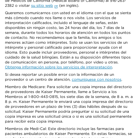
de Médicos de California (Medical Board of California) al 916-263-
2382 o visitar
su sitio web
(en inglés).
Queremos comunicarnos con usted en el idioma con el que se sienta
más cómodo cuando nos llame o nos visite. Los servicios de
interpretación calificados, incluido el lenguaje de señas, están
disponibles sin ningún costo, las 24 horas del día, los 7 días de la
semana, durante todos los horarios de atención en todos los puntos
de contacto. No recomendamos que la familia, los amigos o los
menores actúen como intérpretes. Solo se usan los servicios de un
intérprete y personal calificado para proporcionar ayuda con el
idioma. Esto puede incluir proveedores, personal e intérpretes del
cuidado de la salud bilingües. Están a su disposición diferentes tipos
de comunicación: en persona, por teléfono, por video u otras.
Obtenga información sobre los servicios de interpretación
.
Si desea reportar un posible error con la información de un
proveedor o un centro de atención,
comuníquese con nosotros
.
Miembro de Medicare: Para solicitar una copia impresa del directorio
de proveedores de Kaiser Permanente, llame a Servicio a los
Miembros al 1-800-443-0815, los siete días de la semana, de 8 a. m. a
8 p. m. Kaiser Permanente le enviará una copia impresa del directorio
de proveedores en un plazo de tres (3) días hábiles después de su
solicitud. Kaiser Permanente podría preguntar si su solicitud de una
copia impresa es una solicitud única o si es una solicitud permanente
para recibir esta copia impresa.
Miembros de Medi-Cal: Este directorio incluye las farmacias para
pacientes ambulatorios de Kaiser Permanente. En estas farmacias, se