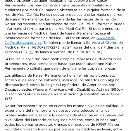
puede obtener cualquier medicamento cubierto por Kaiser
Permanente. Los medicamentos para pacientes ambulatorios
cubiertos por Medi Cal pueden obtenerse en cualquier farmacia de la
red de Medi Cal Rx. No es necesario que sea una farmacia de la red
de Kaiser Permanente. La mayoría de las farmacias de la red de
Kaiser Permanente son farmacias de Medi Cal Rx. Su farmacia puede
informarle si forma parte de la red Medi Cal Rx. Si quiere encontrar
una farmacia de Medi Cal fuera de Kaiser Permanente, use el
localizador de farmacias de Medi Cal Rx en línea, en
www.Medi-
CalRx.dhcs.ca.gov
. También puede llamar a Servicio al Cliente de
Medi Cal Rx, al 1-800-977-2273, las 24 horas del día, los 7 días de la
semana (TTY
711
de lunes a viernes, de 8 a. m. a 5 p. m.).
Si realiza la solicitud para recibir copias impresas del directorio de
proveedores, esta permanece hasta que usted abandone Kaiser
Permanente o solicite que dejen de enviarle las copias impresas.
Los afiliados de Kaiser Permanente tienen el mismo y completo
acceso a los servicios cubiertos, incluidos los afiliados con alguna
discapacidad, como lo exige la Ley Federal de Americanos con
Discapacidades (Federal Americans with Disabilities Act) de 1990, y
la sección 504 de la Ley de Rehabilitación (Rehabilitation Act) de
1973.
Kaiser Permanente toma en cuenta los mismos niveles de calidad, la
experiencia del miembro o los costos para seleccionar a los
profesionales de la salud y los centros de atención en los planes del
nivel Silver del Mercado de Seguros Médicos, como lo hace para
todos los demás productos y líneas de negocios de KFHP (Kaiser
Foundation Health Plan). Es posible que las medidas incluyan, entre