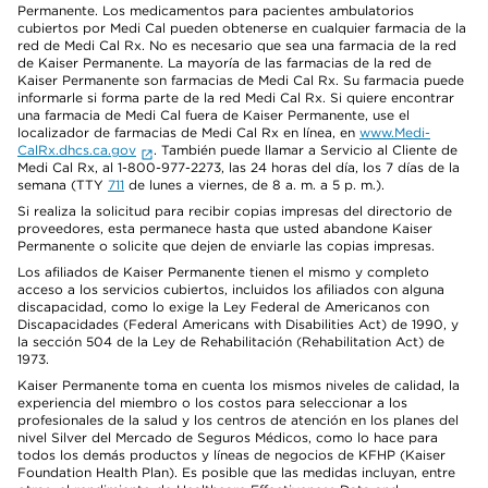
Permanente. Los medicamentos para pacientes ambulatorios
cubiertos por Medi Cal pueden obtenerse en cualquier farmacia de la
red de Medi Cal Rx. No es necesario que sea una farmacia de la red
de Kaiser Permanente. La mayoría de las farmacias de la red de
Kaiser Permanente son farmacias de Medi Cal Rx. Su farmacia puede
informarle si forma parte de la red Medi Cal Rx. Si quiere encontrar
una farmacia de Medi Cal fuera de Kaiser Permanente, use el
localizador de farmacias de Medi Cal Rx en línea, en
www.Medi-
CalRx.dhcs.ca.gov
. También puede llamar a Servicio al Cliente de
Medi Cal Rx, al 1-800-977-2273, las 24 horas del día, los 7 días de la
semana (TTY
711
de lunes a viernes, de 8 a. m. a 5 p. m.).
Si realiza la solicitud para recibir copias impresas del directorio de
proveedores, esta permanece hasta que usted abandone Kaiser
Permanente o solicite que dejen de enviarle las copias impresas.
Los afiliados de Kaiser Permanente tienen el mismo y completo
acceso a los servicios cubiertos, incluidos los afiliados con alguna
discapacidad, como lo exige la Ley Federal de Americanos con
Discapacidades (Federal Americans with Disabilities Act) de 1990, y
la sección 504 de la Ley de Rehabilitación (Rehabilitation Act) de
1973.
Kaiser Permanente toma en cuenta los mismos niveles de calidad, la
experiencia del miembro o los costos para seleccionar a los
profesionales de la salud y los centros de atención en los planes del
nivel Silver del Mercado de Seguros Médicos, como lo hace para
todos los demás productos y líneas de negocios de KFHP (Kaiser
Foundation Health Plan). Es posible que las medidas incluyan, entre