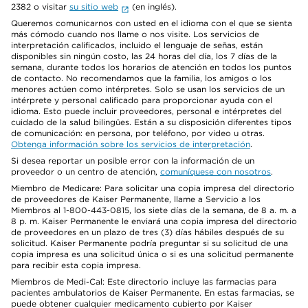
2382 o visitar
su sitio web
(en inglés).
Queremos comunicarnos con usted en el idioma con el que se sienta
más cómodo cuando nos llame o nos visite. Los servicios de
interpretación calificados, incluido el lenguaje de señas, están
disponibles sin ningún costo, las 24 horas del día, los 7 días de la
semana, durante todos los horarios de atención en todos los puntos
de contacto. No recomendamos que la familia, los amigos o los
menores actúen como intérpretes. Solo se usan los servicios de un
intérprete y personal calificado para proporcionar ayuda con el
idioma. Esto puede incluir proveedores, personal e intérpretes del
cuidado de la salud bilingües. Están a su disposición diferentes tipos
de comunicación: en persona, por teléfono, por video u otras.
Obtenga información sobre los servicios de interpretación
.
Si desea reportar un posible error con la información de un
proveedor o un centro de atención,
comuníquese con nosotros
.
Miembro de Medicare: Para solicitar una copia impresa del directorio
de proveedores de Kaiser Permanente, llame a Servicio a los
Miembros al 1-800-443-0815, los siete días de la semana, de 8 a. m. a
8 p. m. Kaiser Permanente le enviará una copia impresa del directorio
de proveedores en un plazo de tres (3) días hábiles después de su
solicitud. Kaiser Permanente podría preguntar si su solicitud de una
copia impresa es una solicitud única o si es una solicitud permanente
para recibir esta copia impresa.
Miembros de Medi-Cal: Este directorio incluye las farmacias para
pacientes ambulatorios de Kaiser Permanente. En estas farmacias, se
puede obtener cualquier medicamento cubierto por Kaiser