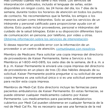
más cómodo cuando nos llame o nos visite. Los servicios de
interpretación calificados, incluido el lenguaje de señas, están
disponibles sin ningún costo, las 24 horas del día, los 7 días de la
semana, durante todos los horarios de atención en todos los puntos
de contacto. No recomendamos que la familia, los amigos o los
menores actúen como intérpretes. Solo se usan los servicios de un
intérprete y personal calificado para proporcionar ayuda con el
idioma. Esto puede incluir proveedores, personal e intérpretes del
cuidado de la salud bilingües. Están a su disposición diferentes tipos
de comunicación: en persona, por teléfono, por video u otras.
Obtenga información sobre los servicios de interpretación
.
Si desea reportar un posible error con la información de un
proveedor o un centro de atención,
comuníquese con nosotros
.
Miembro de Medicare: Para solicitar una copia impresa del directorio
de proveedores de Kaiser Permanente, llame a Servicio a los
Miembros al 1-800-443-0815, los siete días de la semana, de 8 a. m. a
8 p. m. Kaiser Permanente le enviará una copia impresa del directorio
de proveedores en un plazo de tres (3) días hábiles después de su
solicitud. Kaiser Permanente podría preguntar si su solicitud de una
copia impresa es una solicitud única o si es una solicitud permanente
para recibir esta copia impresa.
Miembros de Medi-Cal: Este directorio incluye las farmacias para
pacientes ambulatorios de Kaiser Permanente. En estas farmacias, se
puede obtener cualquier medicamento cubierto por Kaiser
Permanente. Los medicamentos para pacientes ambulatorios
cubiertos por Medi Cal pueden obtenerse en cualquier farmacia de la
red de Medi Cal Rx. No es necesario que sea una farmacia de la red