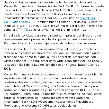
de Kaiser Permanente. La mayoría de las farmacias de la red de
Kaiser Permanente son farmacias de Medi Cal Rx. Su farmacia puede
informarle si forma parte de la red Medi Cal Rx. Si quiere encontrar
una farmacia de Medi Cal fuera de Kaiser Permanente, use el
localizador de farmacias de Medi Cal Rx en línea, en
www.Medi-
CalRx.dhcs.ca.gov
. También puede llamar a Servicio al Cliente de
Medi Cal Rx, al 1-800-977-2273, las 24 horas del día, los 7 días de la
semana (TTY
711
de lunes a viernes, de 8 a. m. a 5 p. m.).
Si realiza la solicitud para recibir copias impresas del directorio de
proveedores, esta permanece hasta que usted abandone Kaiser
Permanente o solicite que dejen de enviarle las copias impresas.
Los afiliados de Kaiser Permanente tienen el mismo y completo
acceso a los servicios cubiertos, incluidos los afiliados con alguna
discapacidad, como lo exige la Ley Federal de Americanos con
Discapacidades (Federal Americans with Disabilities Act) de 1990, y
la sección 504 de la Ley de Rehabilitación (Rehabilitation Act) de
1973.
Kaiser Permanente toma en cuenta los mismos niveles de calidad, la
experiencia del miembro o los costos para seleccionar a los
profesionales de la salud y los centros de atención en los planes del
nivel Silver del Mercado de Seguros Médicos, como lo hace para
todos los demás productos y líneas de negocios de KFHP (Kaiser
Foundation Health Plan). Es posible que las medidas incluyan, entre
otras, el rendimiento de Healthcare Effectiveness Data and
Information Set (HEDIS)/Consumer Assessment of Healthcare
Providers and Systems (CAHPS), las quejas de los