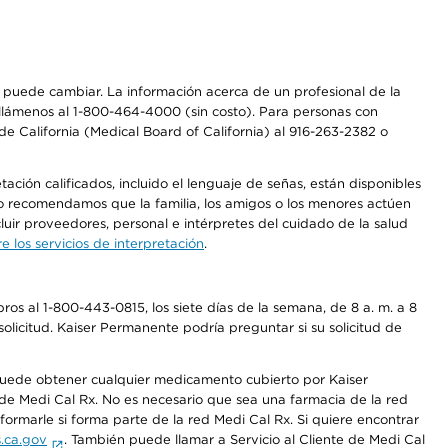
os puede cambiar. La información acerca de un profesional de la
a, llámenos al 1-800-464-4000 (sin costo). Para personas con
e California (Medical Board of California) al 916-263-2382 o
ción calificados, incluido el lenguaje de señas, están disponibles
 No recomendamos que la familia, los amigos o los menores actúen
luir proveedores, personal e intérpretes del cuidado de la salud
 los servicios de interpretación
.
os al 1-800-443-0815, los siete días de la semana, de 8 a. m. a 8
olicitud. Kaiser Permanente podría preguntar si su solicitud de
 puede obtener cualquier medicamento cubierto por Kaiser
e Medi Cal Rx. No es necesario que sea una farmacia de la red
rmarle si forma parte de la red Medi Cal Rx. Si quiere encontrar
.ca.gov
. También puede llamar a Servicio al Cliente de Medi Cal