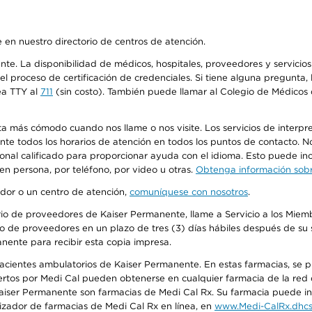
 en nuestro directorio de centros de atención.
ente. La disponibilidad de médicos, hospitales, proveedores y servici
n el proceso de certificación de credenciales. Si tiene alguna pregunt
ea TTY al
711
(sin costo). También puede llamar al Colegio de Médicos d
más cómodo cuando nos llame o nos visite. Los servicios de interpreta
urante todos los horarios de atención en todos los puntos de contacto.
sonal calificado para proporcionar ayuda con el idioma. Esto puede inc
 en persona, por teléfono, por video u otras.
Obtenga información sobre
edor o un centro de atención,
comuníquese con nosotros
.
io de proveedores de Kaiser Permanente, llame a Servicio a los Miembr
o de proveedores en un plazo de tres (3) días hábiles después de su s
anente para recibir esta copia impresa.
 pacientes ambulatorios de Kaiser Permanente. En estas farmacias, se
tos por Medi Cal pueden obtenerse en cualquier farmacia de la red d
iser Permanente son farmacias de Medi Cal Rx. Su farmacia puede info
izador de farmacias de Medi Cal Rx en línea, en
www.Medi-CalRx.dhcs