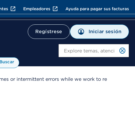
ntes
Empleadores
Ayuda para pagar sus facturas
Iniciar sesión
Regístrese
Bu
Buscar
es or intermittent errors while we work to re