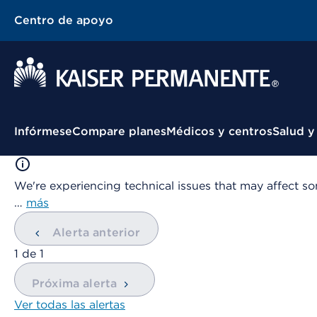
Centro de apoyo
Menú contextual
Infórmese
Compare planes
Médicos y centros
Salud y
We're experiencing technical issues that may affect so
…
más
Alerta anterior
mostrando
1
de
1
Próxima alerta
Ver todas las alertas