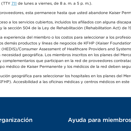
na (TTY
711
de lunes a viernes, de 8 a. m. a 5 p. m.).
o de proveedores, esta permanece hasta que usted abandone Kaiser Perm
so a los servicios cubiertos, incluidos los afiliados con alguna disc
y la sección 504 de la Ley de Rehabilitación (Rehabilitation Act) de 1
 experiencia del miembro o los costos para seleccionar a los profesiona
s demás productos y líneas de negocios de KFHP (Kaiser Foundation He
t (HEDIS)/Consumer Assessment of Healthcare Providers and Systems (
la necesidad geográfica. Los miembros inscritos en los planes del Me
s y complementarios que participan en la red de proveedores contrata
o médico de Kaiser Permanente y los médicos de la red deben seguir l
ribución geográfica para seleccionar los hospitales en los planes del 
HP). Accesibilidad a las oficinas médicas y centros médicos en este d
rganización
Ayuda para miembro