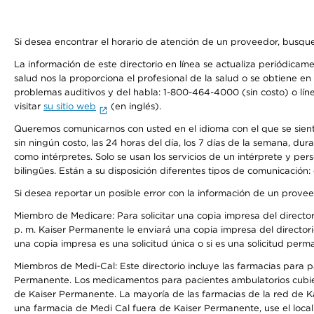
Si desea encontrar el horario de atención de un proveedor, busque
La información de este directorio en línea se actualiza periódicam
salud nos la proporciona el profesional de la salud o se obtiene e
problemas auditivos y del habla: 1-800-464-4000 (sin costo) o lín
visitar
su sitio web
(en inglés).
Queremos comunicarnos con usted en el idioma con el que se sienta 
sin ningún costo, las 24 horas del día, los 7 días de la semana, d
como intérpretes. Solo se usan los servicios de un intérprete y per
bilingües. Están a su disposición diferentes tipos de comunicación:
Si desea reportar un posible error con la información de un prove
Miembro de Medicare: Para solicitar una copia impresa del director
p. m. Kaiser Permanente le enviará una copia impresa del directori
una copia impresa es una solicitud única o si es una solicitud perm
Miembros de Medi-Cal: Este directorio incluye las farmacias para
Permanente. Los medicamentos para pacientes ambulatorios cubier
de Kaiser Permanente. La mayoría de las farmacias de la red de Ka
una farmacia de Medi Cal fuera de Kaiser Permanente, use el local