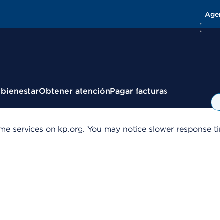
Age
 bienestar
Obtener atención
Pagar facturas
me services on kp.org. You may notice slower response tim