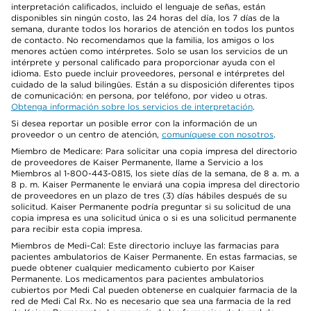
interpretación calificados, incluido el lenguaje de señas, están
disponibles sin ningún costo, las 24 horas del día, los 7 días de la
semana, durante todos los horarios de atención en todos los puntos
de contacto. No recomendamos que la familia, los amigos o los
menores actúen como intérpretes. Solo se usan los servicios de un
intérprete y personal calificado para proporcionar ayuda con el
idioma. Esto puede incluir proveedores, personal e intérpretes del
cuidado de la salud bilingües. Están a su disposición diferentes tipos
de comunicación: en persona, por teléfono, por video u otras.
Obtenga información sobre los servicios de interpretación
.
Si desea reportar un posible error con la información de un
proveedor o un centro de atención,
comuníquese con nosotros
.
Miembro de Medicare: Para solicitar una copia impresa del directorio
de proveedores de Kaiser Permanente, llame a Servicio a los
Miembros al 1-800-443-0815, los siete días de la semana, de 8 a. m. a
8 p. m. Kaiser Permanente le enviará una copia impresa del directorio
de proveedores en un plazo de tres (3) días hábiles después de su
solicitud. Kaiser Permanente podría preguntar si su solicitud de una
copia impresa es una solicitud única o si es una solicitud permanente
para recibir esta copia impresa.
Miembros de Medi-Cal: Este directorio incluye las farmacias para
pacientes ambulatorios de Kaiser Permanente. En estas farmacias, se
puede obtener cualquier medicamento cubierto por Kaiser
Permanente. Los medicamentos para pacientes ambulatorios
cubiertos por Medi Cal pueden obtenerse en cualquier farmacia de la
red de Medi Cal Rx. No es necesario que sea una farmacia de la red