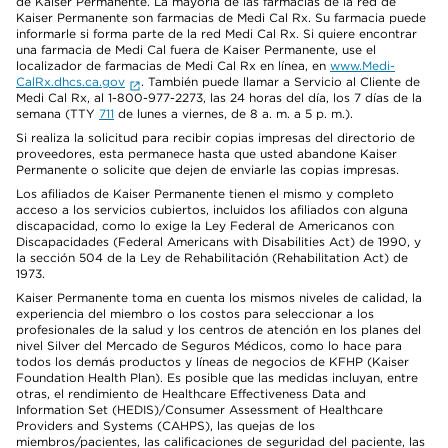
de Kaiser Permanente. La mayoría de las farmacias de la red de
Kaiser Permanente son farmacias de Medi Cal Rx. Su farmacia puede
informarle si forma parte de la red Medi Cal Rx. Si quiere encontrar
una farmacia de Medi Cal fuera de Kaiser Permanente, use el
localizador de farmacias de Medi Cal Rx en línea, en
www.Medi-
CalRx.dhcs.ca.gov
. También puede llamar a Servicio al Cliente de
Medi Cal Rx, al 1-800-977-2273, las 24 horas del día, los 7 días de la
semana (TTY
711
de lunes a viernes, de 8 a. m. a 5 p. m.).
Si realiza la solicitud para recibir copias impresas del directorio de
proveedores, esta permanece hasta que usted abandone Kaiser
Permanente o solicite que dejen de enviarle las copias impresas.
Los afiliados de Kaiser Permanente tienen el mismo y completo
acceso a los servicios cubiertos, incluidos los afiliados con alguna
discapacidad, como lo exige la Ley Federal de Americanos con
Discapacidades (Federal Americans with Disabilities Act) de 1990, y
la sección 504 de la Ley de Rehabilitación (Rehabilitation Act) de
1973.
Kaiser Permanente toma en cuenta los mismos niveles de calidad, la
experiencia del miembro o los costos para seleccionar a los
profesionales de la salud y los centros de atención en los planes del
nivel Silver del Mercado de Seguros Médicos, como lo hace para
todos los demás productos y líneas de negocios de KFHP (Kaiser
Foundation Health Plan). Es posible que las medidas incluyan, entre
otras, el rendimiento de Healthcare Effectiveness Data and
Information Set (HEDIS)/Consumer Assessment of Healthcare
Providers and Systems (CAHPS), las quejas de los
miembros/pacientes, las calificaciones de seguridad del paciente, las