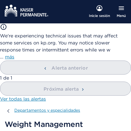
Menú
Inicie sesión
We're experiencing technical issues that may affect
some services on kp.org. You may notice slower
response times or intermittent errors while we w
…
más
Alerta anterior
mostrando
1
de
1
Próxima alerta
Ver todas las alertas
Departamentos y especialidades
Departamentos y especialidades
Weight Management