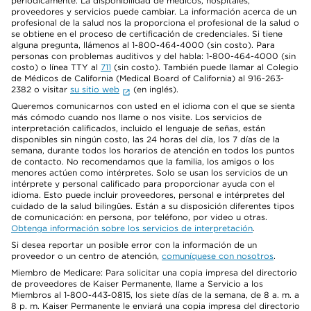
periódicamente. La disponibilidad de médicos, hospitales,
proveedores y servicios puede cambiar. La información acerca de un
profesional de la salud nos la proporciona el profesional de la salud o
se obtiene en el proceso de certificación de credenciales. Si tiene
alguna pregunta, llámenos al 1-800-464-4000 (sin costo). Para
personas con problemas auditivos y del habla: 1-800-464-4000 (sin
costo) o línea TTY al
711
(sin costo). También puede llamar al Colegio
de Médicos de California (Medical Board of California) al 916-263-
2382 o visitar
su sitio web
(en inglés).
Queremos comunicarnos con usted en el idioma con el que se sienta
más cómodo cuando nos llame o nos visite. Los servicios de
interpretación calificados, incluido el lenguaje de señas, están
disponibles sin ningún costo, las 24 horas del día, los 7 días de la
semana, durante todos los horarios de atención en todos los puntos
de contacto. No recomendamos que la familia, los amigos o los
menores actúen como intérpretes. Solo se usan los servicios de un
intérprete y personal calificado para proporcionar ayuda con el
idioma. Esto puede incluir proveedores, personal e intérpretes del
cuidado de la salud bilingües. Están a su disposición diferentes tipos
de comunicación: en persona, por teléfono, por video u otras.
Obtenga información sobre los servicios de interpretación
.
Si desea reportar un posible error con la información de un
proveedor o un centro de atención,
comuníquese con nosotros
.
Miembro de Medicare: Para solicitar una copia impresa del directorio
de proveedores de Kaiser Permanente, llame a Servicio a los
Miembros al 1-800-443-0815, los siete días de la semana, de 8 a. m. a
8 p. m. Kaiser Permanente le enviará una copia impresa del directorio