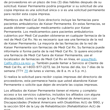
de proveedores en un plazo de tres (3) días hábiles después de su
solicitud. Kaiser Permanente podría preguntar si su solicitud de una
copia impresa es una solicitud única o si es una solicitud permanente
para recibir esta copia impresa.
Miembros de Medi-Cal: Este directorio incluye las farmacias para
pacientes ambulatorios de Kaiser Permanente. En estas farmacias, se
puede obtener cualquier medicamento cubierto por Kaiser
Permanente. Los medicamentos para pacientes ambulatorios
cubiertos por Medi Cal pueden obtenerse en cualquier farmacia de la
red de Medi Cal Rx. No es necesario que sea una farmacia de la red
de Kaiser Permanente. La mayoría de las farmacias de la red de
Kaiser Permanente son farmacias de Medi Cal Rx. Su farmacia puede
informarle si forma parte de la red Medi Cal Rx. Si quiere encontrar
una farmacia de Medi Cal fuera de Kaiser Permanente, use el
localizador de farmacias de Medi Cal Rx en línea, en
www.Medi-
CalRx.dhcs.ca.gov
. También puede llamar a Servicio al Cliente de
Medi Cal Rx, al 1-800-977-2273, las 24 horas del día, los 7 días de la
semana (TTY
711
de lunes a viernes, de 8 a. m. a 5 p. m.).
Si realiza la solicitud para recibir copias impresas del directorio de
proveedores, esta permanece hasta que usted abandone Kaiser
Permanente o solicite que dejen de enviarle las copias impresas.
Los afiliados de Kaiser Permanente tienen el mismo y completo
acceso a los servicios cubiertos, incluidos los afiliados con alguna
discapacidad, como lo exige la Ley Federal de Americanos con
Discapacidades (Federal Americans with Disabilities Act) de 1990, y
la sección 504 de la Ley de Rehabilitación (Rehabilitation Act) de