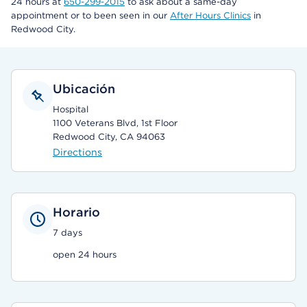
24 hours at
650-299-2015
to ask about a same-day
appointment or to been seen in our
After Hours Clinics
in
Redwood City.
Ubicación
Hospital
1100 Veterans Blvd, 1st Floor
Redwood City, CA 94063
Directions
Horario
7 days
open 24 hours