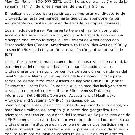
Medi Cal Rx, al 1-800-977-2273, las 24 horas del día, los 7 días de la
semana (TTY
711
de lunes a viernes, de 8 a. m. a 5 p. m.).
Si realiza la solicitud para recibir copias impresas del directorio de
proveedores, esta permanece hasta que usted abandone Kaiser
Permanente o solicite que dejen de enviarle las copias impresas.
Los afiliados de Kaiser Permanente tienen el mismo y completo
acceso a los servicios cubiertos, incluidos los afiliados con alguna
discapacidad, como lo exige la Ley Federal de Americanos con
Discapacidades (Federal Americans with Disabilities Act) de 1990, y
la sección 504 de la Ley de Rehabilitación (Rehabilitation Act) de
1973.
Kaiser Permanente toma en cuenta los mismos niveles de calidad, la
experiencia del miembro o los costos para seleccionar a los
profesionales de la salud y los centros de atención en los planes del
nivel Silver del Mercado de Seguros Médicos, como lo hace para
todos los demás productos y líneas de negocios de KFHP (Kaiser
Foundation Health Plan). Es posible que las medidas incluyan, entre
otras, el rendimiento de Healthcare Effectiveness Data and
Information Set (HEDIS)/Consumer Assessment of Healthcare
Providers and Systems (CAHPS), las quejas de los
miembros/pacientes, las calificaciones de seguridad del paciente, las
medidas de calidad del hospital y la necesidad geográfica. Los
miembros inscritos en los planes del Mercado de Seguros Médicos de
KFHP tienen acceso a todos los proveedores del cuidado de la salud
profesionales, institucionales y complementarios que participan en la
red de proveedores contratados de los planes de KFHP, de acuerdo
con los términos del plan de cobertura de KFHP de los miembros.