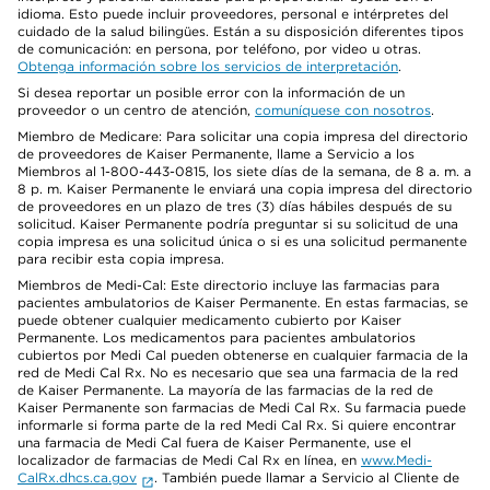
idioma. Esto puede incluir proveedores, personal e intérpretes del
cuidado de la salud bilingües. Están a su disposición diferentes tipos
de comunicación: en persona, por teléfono, por video u otras.
Obtenga información sobre los servicios de interpretación
.
Si desea reportar un posible error con la información de un
proveedor o un centro de atención,
comuníquese con nosotros
.
Miembro de Medicare: Para solicitar una copia impresa del directorio
de proveedores de Kaiser Permanente, llame a Servicio a los
Miembros al 1-800-443-0815, los siete días de la semana, de 8 a. m. a
8 p. m. Kaiser Permanente le enviará una copia impresa del directorio
de proveedores en un plazo de tres (3) días hábiles después de su
solicitud. Kaiser Permanente podría preguntar si su solicitud de una
copia impresa es una solicitud única o si es una solicitud permanente
para recibir esta copia impresa.
Miembros de Medi-Cal: Este directorio incluye las farmacias para
pacientes ambulatorios de Kaiser Permanente. En estas farmacias, se
puede obtener cualquier medicamento cubierto por Kaiser
Permanente. Los medicamentos para pacientes ambulatorios
cubiertos por Medi Cal pueden obtenerse en cualquier farmacia de la
red de Medi Cal Rx. No es necesario que sea una farmacia de la red
de Kaiser Permanente. La mayoría de las farmacias de la red de
Kaiser Permanente son farmacias de Medi Cal Rx. Su farmacia puede
informarle si forma parte de la red Medi Cal Rx. Si quiere encontrar
una farmacia de Medi Cal fuera de Kaiser Permanente, use el
localizador de farmacias de Medi Cal Rx en línea, en
www.Medi-
CalRx.dhcs.ca.gov
. También puede llamar a Servicio al Cliente de