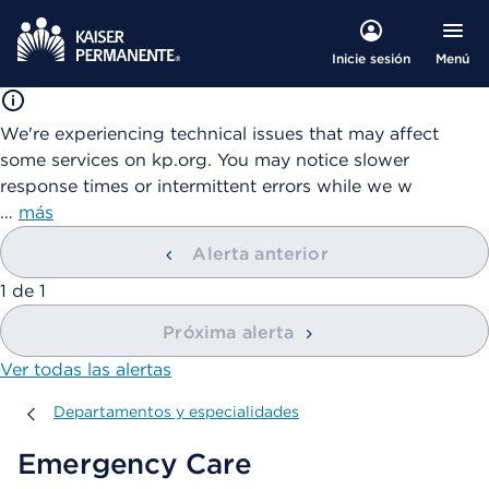
Menú
Inicie sesión
We're experiencing technical issues that may affect
some services on kp.org. You may notice slower
response times or intermittent errors while we w
…
más
Alerta anterior
mostrando
1
de
1
Próxima alerta
Ver todas las alertas
Departamentos y especialidades
Departamentos y especialidades
Emergency Care