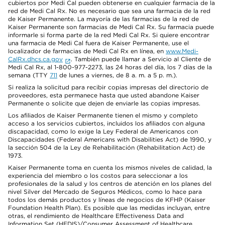
cubiertos por Medi Cal pueden obtenerse en cualquier farmacia de la
red de Medi Cal Rx. No es necesario que sea una farmacia de la red
de Kaiser Permanente. La mayoría de las farmacias de la red de
Kaiser Permanente son farmacias de Medi Cal Rx. Su farmacia puede
informarle si forma parte de la red Medi Cal Rx. Si quiere encontrar
una farmacia de Medi Cal fuera de Kaiser Permanente, use el
localizador de farmacias de Medi Cal Rx en línea, en
www.Medi-
CalRx.dhcs.ca.gov
. También puede llamar a Servicio al Cliente de
Medi Cal Rx, al 1-800-977-2273, las 24 horas del día, los 7 días de la
semana (TTY
711
de lunes a viernes, de 8 a. m. a 5 p. m.).
Si realiza la solicitud para recibir copias impresas del directorio de
proveedores, esta permanece hasta que usted abandone Kaiser
Permanente o solicite que dejen de enviarle las copias impresas.
Los afiliados de Kaiser Permanente tienen el mismo y completo
acceso a los servicios cubiertos, incluidos los afiliados con alguna
discapacidad, como lo exige la Ley Federal de Americanos con
Discapacidades (Federal Americans with Disabilities Act) de 1990, y
la sección 504 de la Ley de Rehabilitación (Rehabilitation Act) de
1973.
Kaiser Permanente toma en cuenta los mismos niveles de calidad, la
experiencia del miembro o los costos para seleccionar a los
profesionales de la salud y los centros de atención en los planes del
nivel Silver del Mercado de Seguros Médicos, como lo hace para
todos los demás productos y líneas de negocios de KFHP (Kaiser
Foundation Health Plan). Es posible que las medidas incluyan, entre
otras, el rendimiento de Healthcare Effectiveness Data and
Information Set (HEDIS)/Consumer Assessment of Healthcare