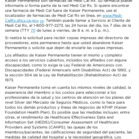
Kaiser Permanente son farmacias de Medi Cal Rx. Su farmacia puede
informarle si forma parte de la red Medi Cal Rx. Si quiere encontrar
una farmacia de Medi Cal fuera de Kaiser Permanente, use el
localizador de farmacias de Medi Cal Rx en línea, en
www.Medi-
CalRx.dhcs.ca.gov
. También puede llamar a Servicio al Cliente de
Medi Cal Rx, al 1-800-977-2273, las 24 horas del día, los 7 días de la
semana (TTY
711
de lunes a viernes, de 8 a. m. a 5 p. m.).
Si realiza la solicitud para recibir copias impresas del directorio de
proveedores, esta permanece hasta que usted abandone Kaiser
Permanente o solicite que dejen de enviarle las copias impresas.
Los afiliados de Kaiser Permanente tienen el mismo y completo
acceso a los servicios cubiertos, incluidos los afiliados con alguna
discapacidad, como lo exige la Ley Federal de Americanos con
Discapacidades (Federal Americans with Disabilities Act) de 1990, y
la sección 504 de la Ley de Rehabilitación (Rehabilitation Act) de
1973.
Kaiser Permanente toma en cuenta los mismos niveles de calidad, la
experiencia del miembro o los costos para seleccionar a los
profesionales de la salud y los centros de atención en los planes del
nivel Silver del Mercado de Seguros Médicos, como lo hace para
todos los demás productos y líneas de negocios de KFHP (Kaiser
Foundation Health Plan). Es posible que las medidas incluyan, entre
otras, el rendimiento de Healthcare Effectiveness Data and
Information Set (HEDIS)/Consumer Assessment of Healthcare
Providers and Systems (CAHPS), las quejas de los
miembros/pacientes, las calificaciones de seguridad del paciente, las
medidas de calidad del hospital y la necesidad geográfica. Los