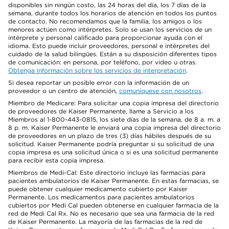
disponibles sin ningún costo, las 24 horas del día, los 7 días de la
semana, durante todos los horarios de atención en todos los puntos
de contacto. No recomendamos que la familia, los amigos o los
menores actúen como intérpretes. Solo se usan los servicios de un
intérprete y personal calificado para proporcionar ayuda con el
idioma. Esto puede incluir proveedores, personal e intérpretes del
cuidado de la salud bilingües. Están a su disposición diferentes tipos
de comunicación: en persona, por teléfono, por video u otras.
Obtenga información sobre los servicios de interpretación
.
Si desea reportar un posible error con la información de un
proveedor o un centro de atención,
comuníquese con nosotros
.
Miembro de Medicare: Para solicitar una copia impresa del directorio
de proveedores de Kaiser Permanente, llame a Servicio a los
Miembros al 1-800-443-0815, los siete días de la semana, de 8 a. m. a
8 p. m. Kaiser Permanente le enviará una copia impresa del directorio
de proveedores en un plazo de tres (3) días hábiles después de su
solicitud. Kaiser Permanente podría preguntar si su solicitud de una
copia impresa es una solicitud única o si es una solicitud permanente
para recibir esta copia impresa.
Miembros de Medi-Cal: Este directorio incluye las farmacias para
pacientes ambulatorios de Kaiser Permanente. En estas farmacias, se
puede obtener cualquier medicamento cubierto por Kaiser
Permanente. Los medicamentos para pacientes ambulatorios
cubiertos por Medi Cal pueden obtenerse en cualquier farmacia de la
red de Medi Cal Rx. No es necesario que sea una farmacia de la red
de Kaiser Permanente. La mayoría de las farmacias de la red de