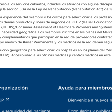
so a los servicios cubiertos, incluidos los afiliados con alguna disc
y la sección 504 de la Ley de Rehabilitación (Rehabilitation Act) de 1
 experiencia del miembro o los costos para seleccionar a los profesiona
s demás productos y líneas de negocios de KFHP (Kaiser Foundation He
t (HEDIS)/Consumer Assessment of Healthcare Providers and Systems (
la necesidad geográfica. Los miembros inscritos en los planes del Me
s y complementarios que participan en la red de proveedores contrata
o médico de Kaiser Permanente y los médicos de la red deben seguir l
ribución geográfica para seleccionar los hospitales en los planes del 
HP). Accesibilidad a las oficinas médicas y centros médicos en este d
rganización
Ayuda para miembro
KP
Bienvenida a nuevos 
 y seguridad del paciente
Formularios y publica