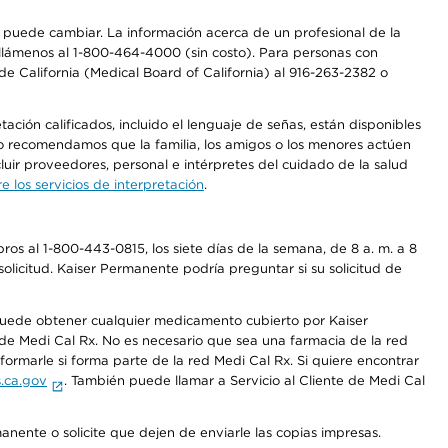
os puede cambiar. La información acerca de un profesional de la
a, llámenos al 1-800-464-4000 (sin costo). Para personas con
e California (Medical Board of California) al 916-263-2382 o
ción calificados, incluido el lenguaje de señas, están disponibles
 No recomendamos que la familia, los amigos o los menores actúen
luir proveedores, personal e intérpretes del cuidado de la salud
 los servicios de interpretación
.
os al 1-800-443-0815, los siete días de la semana, de 8 a. m. a 8
olicitud. Kaiser Permanente podría preguntar si su solicitud de
 puede obtener cualquier medicamento cubierto por Kaiser
e Medi Cal Rx. No es necesario que sea una farmacia de la red
rmarle si forma parte de la red Medi Cal Rx. Si quiere encontrar
.ca.gov
. También puede llamar a Servicio al Cliente de Medi Cal
anente o solicite que dejen de enviarle las copias impresas.