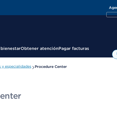
Age
 bienestar
Obtener atención
Pagar facturas
y especialidades
Procedure Center
enter