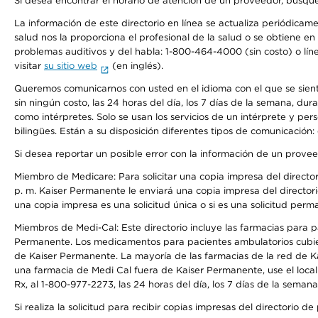
Si desea encontrar el horario de atención de un proveedor, busque
La información de este directorio en línea se actualiza periódicam
salud nos la proporciona el profesional de la salud o se obtiene e
problemas auditivos y del habla: 1-800-464-4000 (sin costo) o lín
visitar
su sitio web
(en inglés).
Queremos comunicarnos con usted en el idioma con el que se sienta 
sin ningún costo, las 24 horas del día, los 7 días de la semana, d
como intérpretes. Solo se usan los servicios de un intérprete y per
bilingües. Están a su disposición diferentes tipos de comunicación:
Si desea reportar un posible error con la información de un prove
Miembro de Medicare: Para solicitar una copia impresa del director
p. m. Kaiser Permanente le enviará una copia impresa del directori
una copia impresa es una solicitud única o si es una solicitud perm
Miembros de Medi-Cal: Este directorio incluye las farmacias para
Permanente. Los medicamentos para pacientes ambulatorios cubier
de Kaiser Permanente. La mayoría de las farmacias de la red de Ka
una farmacia de Medi Cal fuera de Kaiser Permanente, use el local
Rx, al 1-800-977-2273, las 24 horas del día, los 7 días de la sema
Si realiza la solicitud para recibir copias impresas del directori