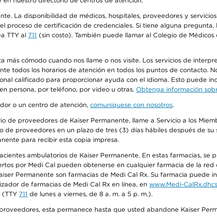
 en nuestro directorio de centros de atención.
ente. La disponibilidad de médicos, hospitales, proveedores y servici
n el proceso de certificación de credenciales. Si tiene alguna pregunt
ea TTY al
711
(sin costo). También puede llamar al Colegio de Médicos d
más cómodo cuando nos llame o nos visite. Los servicios de interpreta
urante todos los horarios de atención en todos los puntos de contacto.
sonal calificado para proporcionar ayuda con el idioma. Esto puede inc
 en persona, por teléfono, por video u otras.
Obtenga información sobre
edor o un centro de atención,
comuníquese con nosotros
.
io de proveedores de Kaiser Permanente, llame a Servicio a los Miembr
o de proveedores en un plazo de tres (3) días hábiles después de su s
anente para recibir esta copia impresa.
 pacientes ambulatorios de Kaiser Permanente. En estas farmacias, se
tos por Medi Cal pueden obtenerse en cualquier farmacia de la red d
iser Permanente son farmacias de Medi Cal Rx. Su farmacia puede info
izador de farmacias de Medi Cal Rx en línea, en
www.Medi-CalRx.dhcs
na (TTY
711
de lunes a viernes, de 8 a. m. a 5 p. m.).
o de proveedores, esta permanece hasta que usted abandone Kaiser Perm