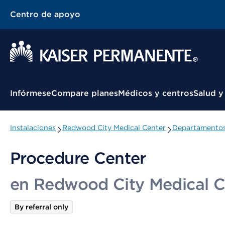
Centro de apoyo
Menú contextual
Infórmese
Compare planes
Médicos y centros
Salud y
Instalaciones
Redwood City Medical Center
Departamentos 
Procedure Center
en Redwood City Medical C
By referral only