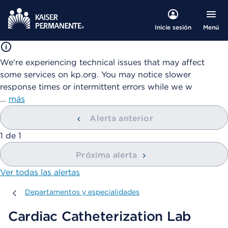
Menú
Inicie sesión
We're experiencing technical issues that may affect
some services on kp.org. You may notice slower
response times or intermittent errors while we w
…
más
Alerta anterior
mostrando
1
de
1
Próxima alerta
Ver todas las alertas
Departamentos y especialidades
Departamentos y especialidades
Cardiac Catheterization Lab