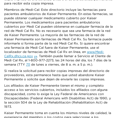
para recibir esta copia impresa.
Miembros de Medi-Cal: Este directorio incluye las farmacias para
pacientes ambulatorios de Kaiser Permanente. En estas farmacias, se
puede obtener cualquier medicamento cubierto por Kaiser
Permanente. Los medicamentos para pacientes ambulatorios
cubiertos por Medi Cal pueden obtenerse en cualquier farmacia de la
red de Medi Cal Rx. No es necesario que sea una farmacia de la red
de Kaiser Permanente. La mayoría de las farmacias de la red de
Kaiser Permanente son farmacias de Medi Cal Rx. Su farmacia puede
informarle si forma parte de la red Medi Cal Rx. Si quiere encontrar
una farmacia de Medi Cal fuera de Kaiser Permanente, use el
localizador de farmacias de Medi Cal Rx en línea, en
www.Medi-
CalRx.dhcs.ca.gov
. También puede llamar a Servicio al Cliente de
Medi Cal Rx, al 1-800-977-2273, las 24 horas del día, los 7 días de la
semana (TTY
711
de lunes a viernes, de 8 a. m. a 5 p. m.).
Si realiza la solicitud para recibir copias impresas del directorio de
proveedores, esta permanece hasta que usted abandone Kaiser
Permanente o solicite que dejen de enviarle las copias impresas.
Los afiliados de Kaiser Permanente tienen el mismo y completo
acceso a los servicios cubiertos, incluidos los afiliados con alguna
discapacidad, como lo exige la Ley Federal de Americanos con
Discapacidades (Federal Americans with Disabilities Act) de 1990, y
la sección 504 de la Ley de Rehabilitación (Rehabilitation Act) de
1973.
Kaiser Permanente toma en cuenta los mismos niveles de calidad, la
experiencia del miembro o los costos para seleccionar a los