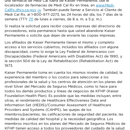
una farmacia de Medi Cal fuera de Kaiser Permanente, use el
localizador de farmacias de Medi Cal Rx en línea, en
www.Medi-
CalRx.dhcs.ca.gov
. También puede llamar a Servicio al Cliente de
Medi Cal Rx, al 1-800-977-2273, las 24 horas del día, los 7 días de la
semana (TTY
711
de lunes a viernes, de 8 a. m. a 5 p. m.).
Si realiza la solicitud para recibir copias impresas del directorio de
proveedores, esta permanece hasta que usted abandone Kaiser
Permanente o solicite que dejen de enviarle las copias impresas.
Los afiliados de Kaiser Permanente tienen el mismo y completo
acceso a los servicios cubiertos, incluidos los afiliados con alguna
discapacidad, como lo exige la Ley Federal de Americanos con
Discapacidades (Federal Americans with Disabilities Act) de 1990, y
la sección 504 de la Ley de Rehabilitación (Rehabilitation Act) de
1973.
Kaiser Permanente toma en cuenta los mismos niveles de calidad, la
experiencia del miembro o los costos para seleccionar a los
profesionales de la salud y los centros de atención en los planes del
nivel Silver del Mercado de Seguros Médicos, como lo hace para
todos los demás productos y líneas de negocios de KFHP (Kaiser
Foundation Health Plan). Es posible que las medidas incluyan, entre
otras, el rendimiento de Healthcare Effectiveness Data and
Information Set (HEDIS)/Consumer Assessment of Healthcare
Providers and Systems (CAHPS), las quejas de los
miembros/pacientes, las calificaciones de seguridad del paciente, las
medidas de calidad del hospital y la necesidad geográfica. Los
miembros inscritos en los planes del Mercado de Seguros Médicos de
KFHP tienen acceso a todos los proveedores del cuidado de la salud