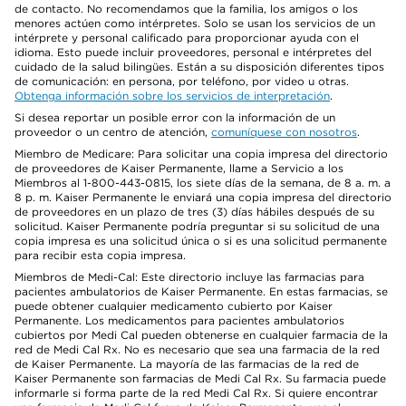
de contacto. No recomendamos que la familia, los amigos o los
menores actúen como intérpretes. Solo se usan los servicios de un
intérprete y personal calificado para proporcionar ayuda con el
idioma. Esto puede incluir proveedores, personal e intérpretes del
cuidado de la salud bilingües. Están a su disposición diferentes tipos
de comunicación: en persona, por teléfono, por video u otras.
Obtenga información sobre los servicios de interpretación
.
Si desea reportar un posible error con la información de un
proveedor o un centro de atención,
comuníquese con nosotros
.
Miembro de Medicare: Para solicitar una copia impresa del directorio
de proveedores de Kaiser Permanente, llame a Servicio a los
Miembros al 1-800-443-0815, los siete días de la semana, de 8 a. m. a
8 p. m. Kaiser Permanente le enviará una copia impresa del directorio
de proveedores en un plazo de tres (3) días hábiles después de su
solicitud. Kaiser Permanente podría preguntar si su solicitud de una
copia impresa es una solicitud única o si es una solicitud permanente
para recibir esta copia impresa.
Miembros de Medi-Cal: Este directorio incluye las farmacias para
pacientes ambulatorios de Kaiser Permanente. En estas farmacias, se
puede obtener cualquier medicamento cubierto por Kaiser
Permanente. Los medicamentos para pacientes ambulatorios
cubiertos por Medi Cal pueden obtenerse en cualquier farmacia de la
red de Medi Cal Rx. No es necesario que sea una farmacia de la red
de Kaiser Permanente. La mayoría de las farmacias de la red de
Kaiser Permanente son farmacias de Medi Cal Rx. Su farmacia puede
informarle si forma parte de la red Medi Cal Rx. Si quiere encontrar