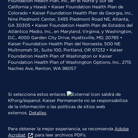
Foundation Health Plan, Inc., en el Norte y Sur de
California y Hawái • Kaiser Foundation Health Plan de
Colorado • Kaiser Foundation Health Plan de Georgia, Inc.,
Nine Piedmont Center, 3495 Piedmont Road NE, Atlanta,
GA 30305 • Kaiser Foundation Health Plan de Estados del
Atlántico Medio, Inc., en Maryland, Virginia, y Washington,
D.C., 4000 Garden City Drive, Hyattsville, MD, 20785 •
Kaiser Foundation Health Plan del Noroeste, 500 NE
Multnomah St., Suite 100, Portland, OR 97232 • Kaiser
Foundation Health Plan of Washington or Kaiser
Foundation Health Plan of Washington Options, Inc., 2715
Naches Ave, Renton, WA 98057
Si selecciona estos enlaces
saldrá de
KP.org/espanol. Kaiser Permanente no se responsabiliza
de la información o las políticas de sitios web
externos.
Detalles
.
Para obtener la mejor experiencia, se recomienda
Adobe
Acrobat
para leer archivos PDFs.