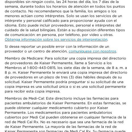
disponibles sin ningún costo, las 24 horas del día, los 7 días de la
semana, durante todos los horarios de atención en todos los puntos
de contacto. No recomendamos que la familia, los amigos o los
menores actúen como intérpretes. Solo se usan los servicios de un
intérprete y personal calificado para proporcionar ayuda con el
idioma. Esto puede incluir proveedores, personal e intérpretes del
cuidado de la salud bilingües. Están a su disposición diferentes tipos
de comunicación: en persona, por teléfono, por video u otras.
Obtenga información sobre los servicios de interpretación
.
Si desea reportar un posible error con la información de un
proveedor o un centro de atención,
comuníquese con nosotros
.
Miembro de Medicare: Para solicitar una copia impresa del directorio
de proveedores de Kaiser Permanente, llame a Servicio a los
Miembros al 1-800-443-0815, los siete días de la semana, de 8 a. m. a
8 p. m. Kaiser Permanente le enviará una copia impresa del directorio
de proveedores en un plazo de tres (3) días hábiles después de su
solicitud. Kaiser Permanente podría preguntar si su solicitud de una
copia impresa es una solicitud única o si es una solicitud permanente
para recibir esta copia impresa.
Miembros de Medi-Cal: Este directorio incluye las farmacias para
pacientes ambulatorios de Kaiser Permanente. En estas farmacias, se
puede obtener cualquier medicamento cubierto por Kaiser
Permanente. Los medicamentos para pacientes ambulatorios
cubiertos por Medi Cal pueden obtenerse en cualquier farmacia de la
red de Medi Cal Rx. No es necesario que sea una farmacia de la red
de Kaiser Permanente. La mayoría de las farmacias de la red de
Kaiser Permanente son farmacias de Medi Cal Rx. Su farmacia puede