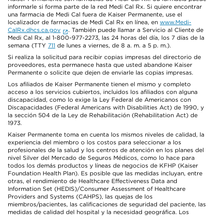
informarle si forma parte de la red Medi Cal Rx. Si quiere encontrar
una farmacia de Medi Cal fuera de Kaiser Permanente, use el
localizador de farmacias de Medi Cal Rx en línea, en
www.Medi-
CalRx.dhcs.ca.gov
. También puede llamar a Servicio al Cliente de
Medi Cal Rx, al 1-800-977-2273, las 24 horas del día, los 7 días de la
semana (TTY
711
de lunes a viernes, de 8 a. m. a 5 p. m.).
Si realiza la solicitud para recibir copias impresas del directorio de
proveedores, esta permanece hasta que usted abandone Kaiser
Permanente o solicite que dejen de enviarle las copias impresas.
Los afiliados de Kaiser Permanente tienen el mismo y completo
acceso a los servicios cubiertos, incluidos los afiliados con alguna
discapacidad, como lo exige la Ley Federal de Americanos con
Discapacidades (Federal Americans with Disabilities Act) de 1990, y
la sección 504 de la Ley de Rehabilitación (Rehabilitation Act) de
1973.
Kaiser Permanente toma en cuenta los mismos niveles de calidad, la
experiencia del miembro o los costos para seleccionar a los
profesionales de la salud y los centros de atención en los planes del
nivel Silver del Mercado de Seguros Médicos, como lo hace para
todos los demás productos y líneas de negocios de KFHP (Kaiser
Foundation Health Plan). Es posible que las medidas incluyan, entre
otras, el rendimiento de Healthcare Effectiveness Data and
Information Set (HEDIS)/Consumer Assessment of Healthcare
Providers and Systems (CAHPS), las quejas de los
miembros/pacientes, las calificaciones de seguridad del paciente, las
medidas de calidad del hospital y la necesidad geográfica. Los