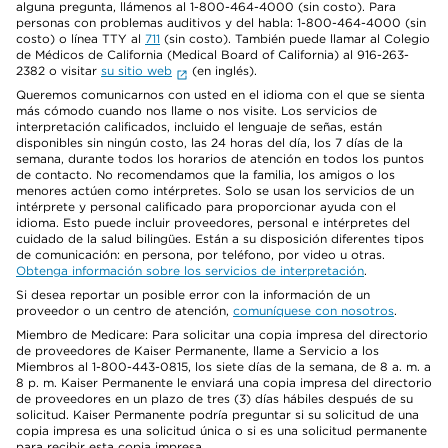
alguna pregunta, llámenos al 1-800-464-4000 (sin costo). Para
personas con problemas auditivos y del habla: 1-800-464-4000 (sin
costo) o línea TTY al
711
(sin costo). También puede llamar al Colegio
de Médicos de California (Medical Board of California) al 916-263-
2382 o visitar
su sitio web
(en inglés).
Queremos comunicarnos con usted en el idioma con el que se sienta
más cómodo cuando nos llame o nos visite. Los servicios de
interpretación calificados, incluido el lenguaje de señas, están
disponibles sin ningún costo, las 24 horas del día, los 7 días de la
semana, durante todos los horarios de atención en todos los puntos
de contacto. No recomendamos que la familia, los amigos o los
menores actúen como intérpretes. Solo se usan los servicios de un
intérprete y personal calificado para proporcionar ayuda con el
idioma. Esto puede incluir proveedores, personal e intérpretes del
cuidado de la salud bilingües. Están a su disposición diferentes tipos
de comunicación: en persona, por teléfono, por video u otras.
Obtenga información sobre los servicios de interpretación
.
Si desea reportar un posible error con la información de un
proveedor o un centro de atención,
comuníquese con nosotros
.
Miembro de Medicare: Para solicitar una copia impresa del directorio
de proveedores de Kaiser Permanente, llame a Servicio a los
Miembros al 1-800-443-0815, los siete días de la semana, de 8 a. m. a
8 p. m. Kaiser Permanente le enviará una copia impresa del directorio
de proveedores en un plazo de tres (3) días hábiles después de su
solicitud. Kaiser Permanente podría preguntar si su solicitud de una
copia impresa es una solicitud única o si es una solicitud permanente
para recibir esta copia impresa.