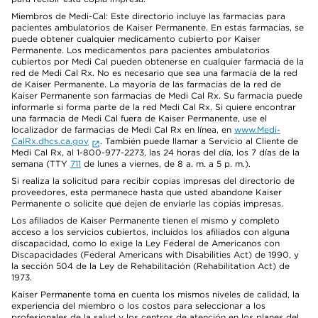
Miembros de Medi-Cal: Este directorio incluye las farmacias para
pacientes ambulatorios de Kaiser Permanente. En estas farmacias, se
puede obtener cualquier medicamento cubierto por Kaiser
Permanente. Los medicamentos para pacientes ambulatorios
cubiertos por Medi Cal pueden obtenerse en cualquier farmacia de la
red de Medi Cal Rx. No es necesario que sea una farmacia de la red
de Kaiser Permanente. La mayoría de las farmacias de la red de
Kaiser Permanente son farmacias de Medi Cal Rx. Su farmacia puede
informarle si forma parte de la red Medi Cal Rx. Si quiere encontrar
una farmacia de Medi Cal fuera de Kaiser Permanente, use el
localizador de farmacias de Medi Cal Rx en línea, en
www.Medi-
CalRx.dhcs.ca.gov
. También puede llamar a Servicio al Cliente de
Medi Cal Rx, al 1-800-977-2273, las 24 horas del día, los 7 días de la
semana (TTY
711
de lunes a viernes, de 8 a. m. a 5 p. m.).
Si realiza la solicitud para recibir copias impresas del directorio de
proveedores, esta permanece hasta que usted abandone Kaiser
Permanente o solicite que dejen de enviarle las copias impresas.
Los afiliados de Kaiser Permanente tienen el mismo y completo
acceso a los servicios cubiertos, incluidos los afiliados con alguna
discapacidad, como lo exige la Ley Federal de Americanos con
Discapacidades (Federal Americans with Disabilities Act) de 1990, y
la sección 504 de la Ley de Rehabilitación (Rehabilitation Act) de
1973.
Kaiser Permanente toma en cuenta los mismos niveles de calidad, la
experiencia del miembro o los costos para seleccionar a los
profesionales de la salud y los centros de atención en los planes del