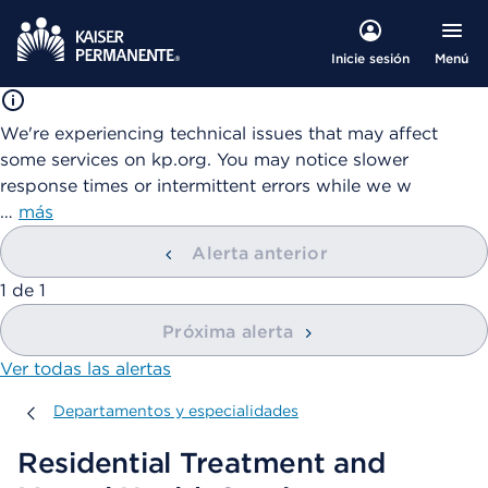
Menú
Inicie sesión
We're experiencing technical issues that may affect
some services on kp.org. You may notice slower
response times or intermittent errors while we w
…
más
Alerta anterior
mostrando
1
de
1
Próxima alerta
Ver todas las alertas
Departamentos y especialidades
Departamentos y especialidades
Residential Treatment and