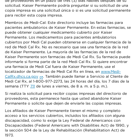
de proveedores en un plazo de tres (3) días hábiles después de su
solicitud. Kaiser Permanente podría preguntar si su solicitud de una
copia impresa es una solicitud única o si es una solicitud permanente
para recibir esta copia impresa.
Miembros de Medi-Cal: Este directorio incluye las farmacias para
pacientes ambulatorios de Kaiser Permanente. En estas farmacias, se
puede obtener cualquier medicamento cubierto por Kaiser
Permanente. Los medicamentos para pacientes ambulatorios
cubiertos por Medi Cal pueden obtenerse en cualquier farmacia de la
red de Medi Cal Rx. No es necesario que sea una farmacia de la red
de Kaiser Permanente. La mayoría de las farmacias de la red de
Kaiser Permanente son farmacias de Medi Cal Rx. Su farmacia puede
informarle si forma parte de la red Medi Cal Rx. Si quiere encontrar
una farmacia de Medi Cal fuera de Kaiser Permanente, use el
localizador de farmacias de Medi Cal Rx en línea, en
www.Medi-
CalRx.dhcs.ca.gov
. También puede llamar a Servicio al Cliente de
Medi Cal Rx, al 1-800-977-2273, las 24 horas del día, los 7 días de la
semana (TTY
711
de lunes a viernes, de 8 a. m. a 5 p. m.).
Si realiza la solicitud para recibir copias impresas del directorio de
proveedores, esta permanece hasta que usted abandone Kaiser
Permanente o solicite que dejen de enviarle las copias impresas.
Los afiliados de Kaiser Permanente tienen el mismo y completo
acceso a los servicios cubiertos, incluidos los afiliados con alguna
discapacidad, como lo exige la Ley Federal de Americanos con
Discapacidades (Federal Americans with Disabilities Act) de 1990, y
la sección 504 de la Ley de Rehabilitación (Rehabilitation Act) de
1973.