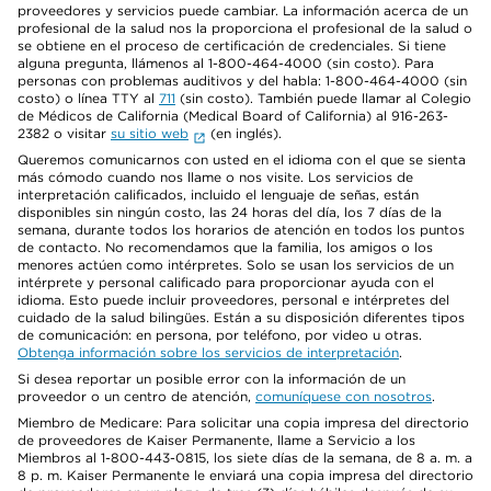
proveedores y servicios puede cambiar. La información acerca de un
profesional de la salud nos la proporciona el profesional de la salud o
se obtiene en el proceso de certificación de credenciales. Si tiene
alguna pregunta, llámenos al 1-800-464-4000 (sin costo). Para
personas con problemas auditivos y del habla: 1-800-464-4000 (sin
costo) o línea TTY al
711
(sin costo). También puede llamar al Colegio
de Médicos de California (Medical Board of California) al 916-263-
2382 o visitar
su sitio web
(en inglés).
Queremos comunicarnos con usted en el idioma con el que se sienta
más cómodo cuando nos llame o nos visite. Los servicios de
interpretación calificados, incluido el lenguaje de señas, están
disponibles sin ningún costo, las 24 horas del día, los 7 días de la
semana, durante todos los horarios de atención en todos los puntos
de contacto. No recomendamos que la familia, los amigos o los
menores actúen como intérpretes. Solo se usan los servicios de un
intérprete y personal calificado para proporcionar ayuda con el
idioma. Esto puede incluir proveedores, personal e intérpretes del
cuidado de la salud bilingües. Están a su disposición diferentes tipos
de comunicación: en persona, por teléfono, por video u otras.
Obtenga información sobre los servicios de interpretación
.
Si desea reportar un posible error con la información de un
proveedor o un centro de atención,
comuníquese con nosotros
.
Miembro de Medicare: Para solicitar una copia impresa del directorio
de proveedores de Kaiser Permanente, llame a Servicio a los
Miembros al 1-800-443-0815, los siete días de la semana, de 8 a. m. a
8 p. m. Kaiser Permanente le enviará una copia impresa del directorio