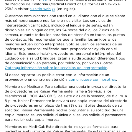
de Médicos de California (Medical Board of California) al 916-263-
2382 o visitar
su sitio web
(en inglés).
Queremos comunicarnos con usted en el idioma con el que se sienta
más cómodo cuando nos llame o nos visite. Los servicios de
interpretación calificados, incluido el lenguaje de señas, están
disponibles sin ningún costo, las 24 horas del día, los 7 días de la
semana, durante todos los horarios de atención en todos los puntos
de contacto. No recomendamos que la familia, los amigos o los
menores actúen como intérpretes. Solo se usan los servicios de un
intérprete y personal calificado para proporcionar ayuda con el
idioma. Esto puede incluir proveedores, personal e intérpretes del
cuidado de la salud bilingües. Están a su disposición diferentes tipos
de comunicación: en persona, por teléfono, por video u otras.
Obtenga información sobre los servicios de interpretación
.
Si desea reportar un posible error con la información de un
proveedor o un centro de atención,
comuníquese con nosotros
.
Miembro de Medicare: Para solicitar una copia impresa del directorio
de proveedores de Kaiser Permanente, llame a Servicio a los
Miembros al 1-800-443-0815, los siete días de la semana, de 8 a. m. a
8 p. m. Kaiser Permanente le enviará una copia impresa del directorio
de proveedores en un plazo de tres (3) días hábiles después de su
solicitud. Kaiser Permanente podría preguntar si su solicitud de una
copia impresa es una solicitud única o si es una solicitud permanente
para recibir esta copia impresa.
Miembros de Medi-Cal: Este directorio incluye las farmacias para
pacientes ambulatorios de Kaiser Permanente. En estas farmacias, se