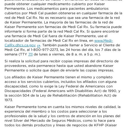
puede obtener cualquier medicamento cubierto por Kaiser
Permanente. Los medicamentos para pacientes ambulatorios
cubiertos por Medi Cal pueden obtenerse en cualquier farmacia de la
red de Medi Cal Rx. No es necesario que sea una farmacia de la red
de Kaiser Permanente. La mayoría de las farmacias de la red de
Kaiser Permanente son farmacias de Medi Cal Rx. Su farmacia puede
informarle si forma parte de la red Medi Cal Rx. Si quiere encontrar
una farmacia de Medi Cal fuera de Kaiser Permanente, use el
localizador de farmacias de Medi Cal Rx en línea, en
www.Medi-
CalRx.dhcs.ca.gov
. También puede llamar a Servicio al Cliente de
Medi Cal Rx, al 1-800-977-2273, las 24 horas del día, los 7 días de la
semana (TTY
711
de lunes a viernes, de 8 a. m. a 5 p. m.).
Si realiza la solicitud para recibir copias impresas del directorio de
proveedores, esta permanece hasta que usted abandone Kaiser
Permanente o solicite que dejen de enviarle las copias impresas.
Los afiliados de Kaiser Permanente tienen el mismo y completo
acceso a los servicios cubiertos, incluidos los afiliados con alguna
discapacidad, como lo exige la Ley Federal de Americanos con
Discapacidades (Federal Americans with Disabilities Act) de 1990, y
la sección 504 de la Ley de Rehabilitación (Rehabilitation Act) de
1973.
Kaiser Permanente toma en cuenta los mismos niveles de calidad, la
experiencia del miembro o los costos para seleccionar a los
profesionales de la salud y los centros de atención en los planes del
nivel Silver del Mercado de Seguros Médicos, como lo hace para
todos los demás productos y líneas de negocios de KFHP (Kaiser