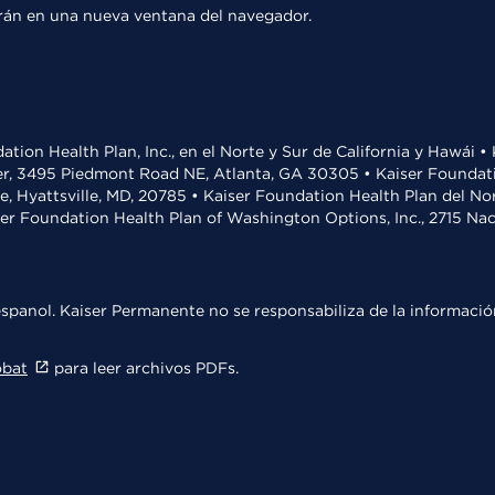
rirán en una nueva ventana del navegador.
ation Health Plan, Inc., en el Norte y Sur de California y Hawái 
r, 3495 Piedmont Road NE, Atlanta, GA 30305 • Kaiser Foundatio
ve, Hyattsville, MD, 20785 • Kaiser Foundation Health Plan del N
ser Foundation Health Plan of Washington Options, Inc., 2715 N
spanol. Kaiser Permanente no se responsabiliza de la información
obat
para leer archivos PDFs.