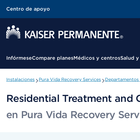
Centro de apoyo
Menú contextual
Infórmese
Compare planes
Médicos y centros
Salud y
Instalaciones
Pura Vida Recovery Services
Departamentos 
Residential Treatment and
en Pura Vida Recovery Serv