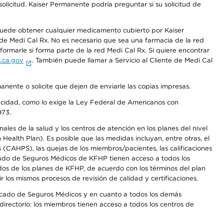
olicitud. Kaiser Permanente podría preguntar si su solicitud de
 puede obtener cualquier medicamento cubierto por Kaiser
e Medi Cal Rx. No es necesario que sea una farmacia de la red
rmarle si forma parte de la red Medi Cal Rx. Si quiere encontrar
.ca.gov
. También puede llamar a Servicio al Cliente de Medi Cal
anente o solicite que dejen de enviarle las copias impresas.
apacidad, como lo exige la Ley Federal de Americanos con
973.
les de la salud y los centros de atención en los planes del nivel
alth Plan). Es posible que las medidas incluyan, entre otras, el
CAHPS), las quejas de los miembros/pacientes, las calificaciones
rcado de Seguros Médicos de KFHP tienen acceso a todos los
dos de los planes de KFHP, de acuerdo con los términos del plan
os mismos procesos de revisión de calidad y certificaciones.
Mercado de Seguros Médicos y en cuanto a todos los demás
irectorio: los miembros tienen acceso a todos los centros de