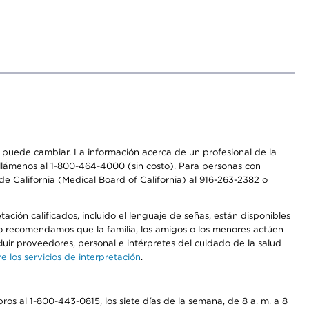
os puede cambiar. La información acerca de un profesional de la
a, llámenos al 1-800-464-4000 (sin costo). Para personas con
e California (Medical Board of California) al 916-263-2382 o
ción calificados, incluido el lenguaje de señas, están disponibles
 No recomendamos que la familia, los amigos o los menores actúen
luir proveedores, personal e intérpretes del cuidado de la salud
 los servicios de interpretación
.
os al 1-800-443-0815, los siete días de la semana, de 8 a. m. a 8