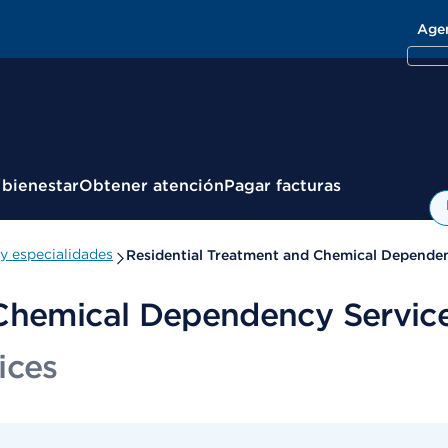
Age
 bienestar
Obtener atención
Pagar facturas
y especialidades
Residential Treatment and Chemical Dependen
 Chemical Dependency Servic
ices