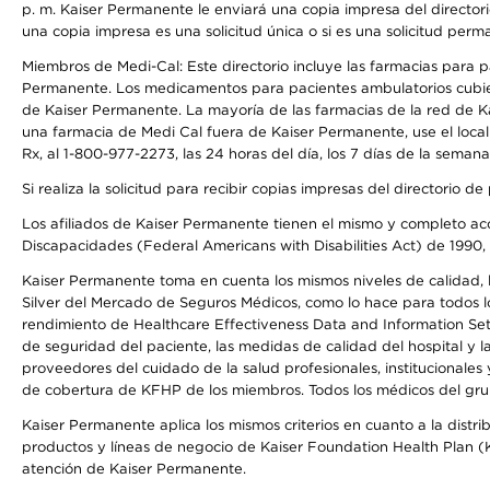
p. m. Kaiser Permanente le enviará una copia impresa del directori
una copia impresa es una solicitud única o si es una solicitud perm
Miembros de Medi-Cal: Este directorio incluye las farmacias para
Permanente. Los medicamentos para pacientes ambulatorios cubier
de Kaiser Permanente. La mayoría de las farmacias de la red de Ka
una farmacia de Medi Cal fuera de Kaiser Permanente, use el local
Rx, al 1-800-977-2273, las 24 horas del día, los 7 días de la sema
Si realiza la solicitud para recibir copias impresas del directori
Los afiliados de Kaiser Permanente tienen el mismo y completo acce
Discapacidades (Federal Americans with Disabilities Act) de 1990, 
Kaiser Permanente toma en cuenta los mismos niveles de calidad, la
Silver del Mercado de Seguros Médicos, como lo hace para todos lo
rendimiento de Healthcare Effectiveness Data and Information Se
de seguridad del paciente, las medidas de calidad del hospital y 
proveedores del cuidado de la salud profesionales, institucionale
de cobertura de KFHP de los miembros. Todos los médicos del grup
Kaiser Permanente aplica los mismos criterios en cuanto a la dist
productos y líneas de negocio de Kaiser Foundation Health Plan (KF
atención de Kaiser Permanente.