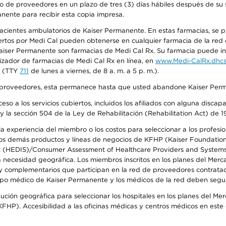
o de proveedores en un plazo de tres (3) días hábiles después de su s
anente para recibir esta copia impresa.
 pacientes ambulatorios de Kaiser Permanente. En estas farmacias, se
tos por Medi Cal pueden obtenerse en cualquier farmacia de la red d
iser Permanente son farmacias de Medi Cal Rx. Su farmacia puede info
izador de farmacias de Medi Cal Rx en línea, en
www.Medi-CalRx.dhcs
na (TTY
711
de lunes a viernes, de 8 a. m. a 5 p. m.).
o de proveedores, esta permanece hasta que usted abandone Kaiser Perm
so a los servicios cubiertos, incluidos los afiliados con alguna disc
y la sección 504 de la Ley de Rehabilitación (Rehabilitation Act) de 1
 experiencia del miembro o los costos para seleccionar a los profesiona
s demás productos y líneas de negocios de KFHP (Kaiser Foundation He
t (HEDIS)/Consumer Assessment of Healthcare Providers and Systems (
la necesidad geográfica. Los miembros inscritos en los planes del Me
s y complementarios que participan en la red de proveedores contrata
o médico de Kaiser Permanente y los médicos de la red deben seguir l
ribución geográfica para seleccionar los hospitales en los planes del 
HP). Accesibilidad a las oficinas médicas y centros médicos en este d