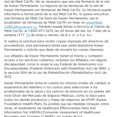
red de Medi Cal Rx. No es necesario que sea una farmacia de la red
de Kaiser Permanente. La mayoría de las farmacias de la red de
Kaiser Permanente son farmacias de Medi Cal Rx. Su farmacia puede
informarle si forma parte de la red Medi Cal Rx. Si quiere encontrar
una farmacia de Medi Cal fuera de Kaiser Permanente, use el
localizador de farmacias de Medi Cal Rx en línea, en
www.Medi-
CalRx.dhcs.ca.gov
. También puede llamar a Servicio al Cliente de
Medi Cal Rx, al 1-800-977-2273, las 24 horas del día, los 7 días de la
semana (TTY
711
de lunes a viernes, de 8 a. m. a 5 p. m.).
Si realiza la solicitud para recibir copias impresas del directorio de
proveedores, esta permanece hasta que usted abandone Kaiser
Permanente o solicite que dejen de enviarle las copias impresas.
Los afiliados de Kaiser Permanente tienen el mismo y completo
acceso a los servicios cubiertos, incluidos los afiliados con alguna
discapacidad, como lo exige la Ley Federal de Americanos con
Discapacidades (Federal Americans with Disabilities Act) de 1990, y
la sección 504 de la Ley de Rehabilitación (Rehabilitation Act) de
1973.
Kaiser Permanente toma en cuenta los mismos niveles de calidad, la
experiencia del miembro o los costos para seleccionar a los
profesionales de la salud y los centros de atención en los planes del
nivel Silver del Mercado de Seguros Médicos, como lo hace para
todos los demás productos y líneas de negocios de KFHP (Kaiser
Foundation Health Plan). Es posible que las medidas incluyan, entre
otras, el rendimiento de Healthcare Effectiveness Data and
Information Set (HEDIS)/Consumer Assessment of Healthcare
Providers and Systems (CAHPS), las quejas de los