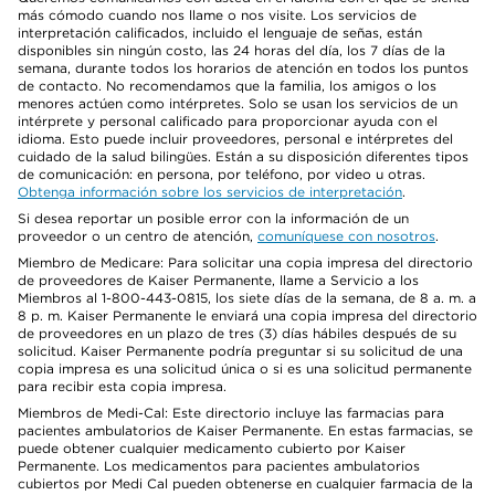
más cómodo cuando nos llame o nos visite. Los servicios de
interpretación calificados, incluido el lenguaje de señas, están
disponibles sin ningún costo, las 24 horas del día, los 7 días de la
semana, durante todos los horarios de atención en todos los puntos
de contacto. No recomendamos que la familia, los amigos o los
menores actúen como intérpretes. Solo se usan los servicios de un
intérprete y personal calificado para proporcionar ayuda con el
idioma. Esto puede incluir proveedores, personal e intérpretes del
cuidado de la salud bilingües. Están a su disposición diferentes tipos
de comunicación: en persona, por teléfono, por video u otras.
Obtenga información sobre los servicios de interpretación
.
Si desea reportar un posible error con la información de un
proveedor o un centro de atención,
comuníquese con nosotros
.
Miembro de Medicare: Para solicitar una copia impresa del directorio
de proveedores de Kaiser Permanente, llame a Servicio a los
Miembros al 1-800-443-0815, los siete días de la semana, de 8 a. m. a
8 p. m. Kaiser Permanente le enviará una copia impresa del directorio
de proveedores en un plazo de tres (3) días hábiles después de su
solicitud. Kaiser Permanente podría preguntar si su solicitud de una
copia impresa es una solicitud única o si es una solicitud permanente
para recibir esta copia impresa.
Miembros de Medi-Cal: Este directorio incluye las farmacias para
pacientes ambulatorios de Kaiser Permanente. En estas farmacias, se
puede obtener cualquier medicamento cubierto por Kaiser
Permanente. Los medicamentos para pacientes ambulatorios
cubiertos por Medi Cal pueden obtenerse en cualquier farmacia de la