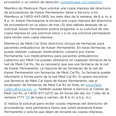
proveedor o un centro de atención,
comuníquese con nosotros
.
Miembro de Medicare: Para solicitar una copia impresa del directorio
de proveedores de Kaiser Permanente, llame a Servicio a los
Miembros al 1-800-443-0815, los siete días de la semana, de 8 a. m. a
8 p. m. Kaiser Permanente le enviará una copia impresa del directorio
de proveedores en un plazo de tres (3) días hábiles después de su
solicitud. Kaiser Permanente podría preguntar si su solicitud de una
copia impresa es una solicitud única o si es una solicitud permanente
para recibir esta copia impresa.
Miembros de Medi-Cal: Este directorio incluye las farmacias para
pacientes ambulatorios de Kaiser Permanente. En estas farmacias, se
puede obtener cualquier medicamento cubierto por Kaiser
Permanente. Los medicamentos para pacientes ambulatorios
cubiertos por Medi Cal pueden obtenerse en cualquier farmacia de la
red de Medi Cal Rx. No es necesario que sea una farmacia de la red
de Kaiser Permanente. La mayoría de las farmacias de la red de
Kaiser Permanente son farmacias de Medi Cal Rx. Su farmacia puede
informarle si forma parte de la red Medi Cal Rx. Si quiere encontrar
una farmacia de Medi Cal fuera de Kaiser Permanente, use el
localizador de farmacias de Medi Cal Rx en línea, en
www.Medi-
CalRx.dhcs.ca.gov
. También puede llamar a Servicio al Cliente de
Medi Cal Rx, al 1-800-977-2273, las 24 horas del día, los 7 días de la
semana (TTY
711
de lunes a viernes, de 8 a. m. a 5 p. m.).
Si realiza la solicitud para recibir copias impresas del directorio de
proveedores, esta permanece hasta que usted abandone Kaiser
Permanente o solicite que dejen de enviarle las copias impresas.