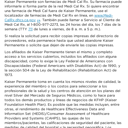
Kaiser Permanente son farmacias de Medi Cal Rx. Su farmacia puede
informarle si forma parte de la red Medi Cal Rx. Si quiere encontrar
una farmacia de Medi Cal fuera de Kaiser Permanente, use el
localizador de farmacias de Medi Cal Rx en línea, en
www.Medi-
CalRx.dhcs.ca.gov
. También puede llamar a Servicio al Cliente de
Medi Cal Rx, al 1-800-977-2273, las 24 horas del día, los 7 días de la
semana (TTY
711
de lunes a viernes, de 8 a. m. a 5 p. m.).
Si realiza la solicitud para recibir copias impresas del directorio de
proveedores, esta permanece hasta que usted abandone Kaiser
Permanente o solicite que dejen de enviarle las copias impresas.
Los afiliados de Kaiser Permanente tienen el mismo y completo
acceso a los servicios cubiertos, incluidos los afiliados con alguna
discapacidad, como lo exige la Ley Federal de Americanos con
Discapacidades (Federal Americans with Disabilities Act) de 1990, y
la sección 504 de la Ley de Rehabilitación (Rehabilitation Act) de
1973.
Kaiser Permanente toma en cuenta los mismos niveles de calidad, la
experiencia del miembro o los costos para seleccionar a los
profesionales de la salud y los centros de atención en los planes del
nivel Silver del Mercado de Seguros Médicos, como lo hace para
todos los demás productos y líneas de negocios de KFHP (Kaiser
Foundation Health Plan). Es posible que las medidas incluyan, entre
otras, el rendimiento de Healthcare Effectiveness Data and
Information Set (HEDIS)/Consumer Assessment of Healthcare
Providers and Systems (CAHPS), las quejas de los
miembros/pacientes, las calificaciones de seguridad del paciente, las
medidas de calidad del hospital y la necesidad geográfica. Los