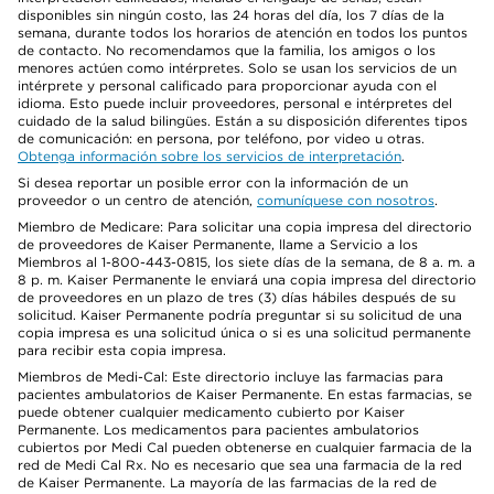
disponibles sin ningún costo, las 24 horas del día, los 7 días de la
semana, durante todos los horarios de atención en todos los puntos
de contacto. No recomendamos que la familia, los amigos o los
menores actúen como intérpretes. Solo se usan los servicios de un
intérprete y personal calificado para proporcionar ayuda con el
idioma. Esto puede incluir proveedores, personal e intérpretes del
cuidado de la salud bilingües. Están a su disposición diferentes tipos
de comunicación: en persona, por teléfono, por video u otras.
Obtenga información sobre los servicios de interpretación
.
Si desea reportar un posible error con la información de un
proveedor o un centro de atención,
comuníquese con nosotros
.
Miembro de Medicare: Para solicitar una copia impresa del directorio
de proveedores de Kaiser Permanente, llame a Servicio a los
Miembros al 1-800-443-0815, los siete días de la semana, de 8 a. m. a
8 p. m. Kaiser Permanente le enviará una copia impresa del directorio
de proveedores en un plazo de tres (3) días hábiles después de su
solicitud. Kaiser Permanente podría preguntar si su solicitud de una
copia impresa es una solicitud única o si es una solicitud permanente
para recibir esta copia impresa.
Miembros de Medi-Cal: Este directorio incluye las farmacias para
pacientes ambulatorios de Kaiser Permanente. En estas farmacias, se
puede obtener cualquier medicamento cubierto por Kaiser
Permanente. Los medicamentos para pacientes ambulatorios
cubiertos por Medi Cal pueden obtenerse en cualquier farmacia de la
red de Medi Cal Rx. No es necesario que sea una farmacia de la red
de Kaiser Permanente. La mayoría de las farmacias de la red de