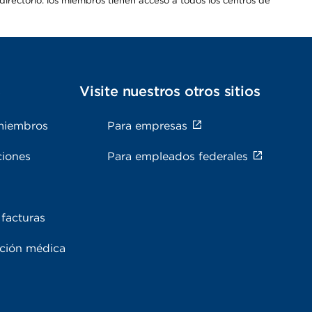
irectorio: los miembros tienen acceso a todos los centros de
s
Visite nuestros otros sitios
miembros
Para empresas
ciones
Para empleados federales
facturas
ación médica