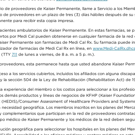
io de proveedores de Kaiser Permanente, llame a Servicio a los Miembr
o de proveedores en un plazo de tres (3) días hábiles después de su s
anente para recibir esta copia impresa.
 pacientes ambulatorios de Kaiser Permanente. En estas farmacias, se
tos por Medi Cal pueden obtenerse en cualquier farmacia de la red d
iser Permanente son farmacias de Medi Cal Rx. Su farmacia puede info
izador de farmacias de Medi Cal Rx en línea, en
www.Medi-CalRx.dhcs
na (TTY
711
de lunes a viernes, de 8 a. m. a 5 p. m.).
o de proveedores, esta permanece hasta que usted abandone Kaiser Perm
so a los servicios cubiertos, incluidos los afiliados con alguna disc
y la sección 504 de la Ley de Rehabilitación (Rehabilitation Act) de 1
 experiencia del miembro o los costos para seleccionar a los profesiona
s demás productos y líneas de negocios de KFHP (Kaiser Foundation He
t (HEDIS)/Consumer Assessment of Healthcare Providers and Systems (
la necesidad geográfica. Los miembros inscritos en los planes del Me
s y complementarios que participan en la red de proveedores contrata
o médico de Kaiser Permanente y los médicos de la red deben seguir l
ribución geográfica para seleccionar los hospitales en los planes del 