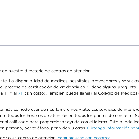
 en nuestro directorio de centros de atención.
ente. La disponibilidad de médicos, hospitales, proveedores y servici
n el proceso de certificación de credenciales. Si tiene alguna pregunt
ea TTY al
711
(sin costo). También puede llamar al Colegio de Médicos d
más cómodo cuando nos llame o nos visite. Los servicios de interpreta
urante todos los horarios de atención en todos los puntos de contacto.
sonal calificado para proporcionar ayuda con el idioma. Esto puede inc
 en persona, por teléfono, por video u otras.
Obtenga información sobre
edor o un centro de atención,
comuníquese con nosotros
.