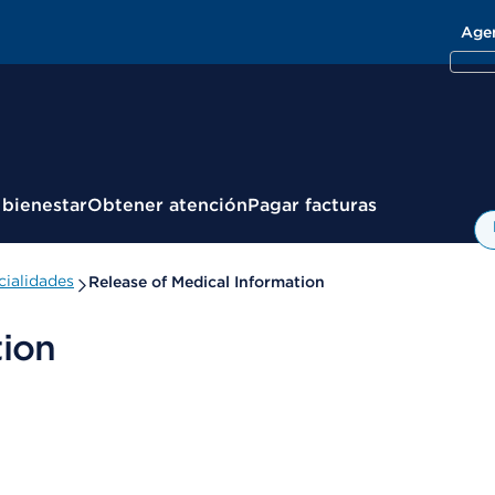
Age
 bienestar
Obtener atención
Pagar facturas
ialidades
Release of Medical Information
tion