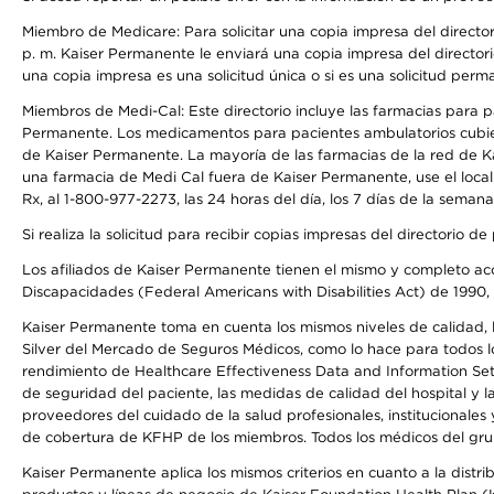
Miembro de Medicare: Para solicitar una copia impresa del director
p. m. Kaiser Permanente le enviará una copia impresa del directori
una copia impresa es una solicitud única o si es una solicitud perm
Miembros de Medi-Cal: Este directorio incluye las farmacias para
Permanente. Los medicamentos para pacientes ambulatorios cubier
de Kaiser Permanente. La mayoría de las farmacias de la red de Ka
una farmacia de Medi Cal fuera de Kaiser Permanente, use el local
Rx, al 1-800-977-2273, las 24 horas del día, los 7 días de la sema
Si realiza la solicitud para recibir copias impresas del directori
Los afiliados de Kaiser Permanente tienen el mismo y completo acce
Discapacidades (Federal Americans with Disabilities Act) de 1990, 
Kaiser Permanente toma en cuenta los mismos niveles de calidad, la
Silver del Mercado de Seguros Médicos, como lo hace para todos lo
rendimiento de Healthcare Effectiveness Data and Information Se
de seguridad del paciente, las medidas de calidad del hospital y 
proveedores del cuidado de la salud profesionales, institucionale
de cobertura de KFHP de los miembros. Todos los médicos del grup
Kaiser Permanente aplica los mismos criterios en cuanto a la dist