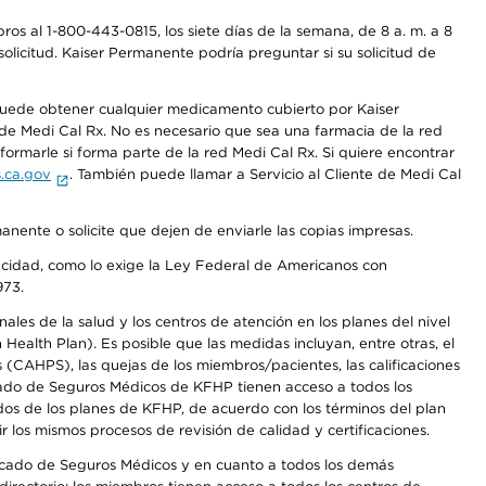
os al 1-800-443-0815, los siete días de la semana, de 8 a. m. a 8
olicitud. Kaiser Permanente podría preguntar si su solicitud de
 puede obtener cualquier medicamento cubierto por Kaiser
e Medi Cal Rx. No es necesario que sea una farmacia de la red
rmarle si forma parte de la red Medi Cal Rx. Si quiere encontrar
.ca.gov
. También puede llamar a Servicio al Cliente de Medi Cal
anente o solicite que dejen de enviarle las copias impresas.
apacidad, como lo exige la Ley Federal de Americanos con
973.
les de la salud y los centros de atención en los planes del nivel
alth Plan). Es posible que las medidas incluyan, entre otras, el
CAHPS), las quejas de los miembros/pacientes, las calificaciones
rcado de Seguros Médicos de KFHP tienen acceso a todos los
dos de los planes de KFHP, de acuerdo con los términos del plan
os mismos procesos de revisión de calidad y certificaciones.
Mercado de Seguros Médicos y en cuanto a todos los demás