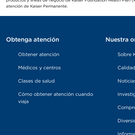
productos y líneas de negocio de Kaiser Foundation Health Plan (KF
atención de Kaiser Permanente.
Obtenga atención
Nuestra o
Obtener atención
Sobre 
Médicos y centros
Calidad
Clases de salud
Noticia
Cómo obtener atención cuando
Investi
viaja
Compro
Diversi
Inform