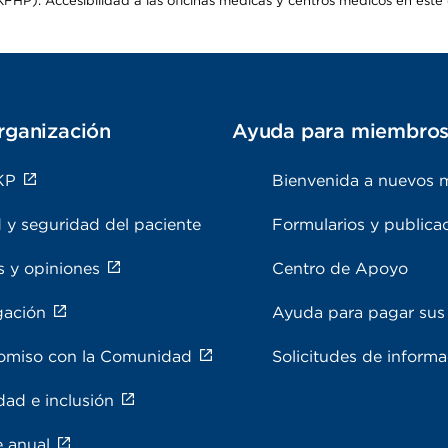
HP). Accesibilidad a las oficinas médicas y centros médicos en este d
rganización
Ayuda para miembro
KP
Bienvenida a nuevos 
 y seguridad del paciente
Formularios y publica
s y opiniones
Centro de Apoyo
gación
Ayuda para pagar sus 
miso con la Comunidad
Solicitudes de inform
dad e inclusión
e anual