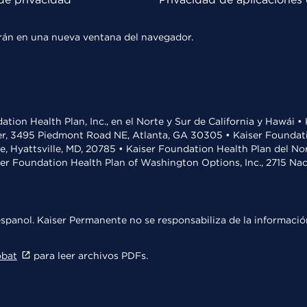
rirán en una nueva ventana del navegador.
ation Health Plan, Inc., en el Norte y Sur de California y Hawái 
r, 3495 Piedmont Road NE, Atlanta, GA 30305 • Kaiser Foundatio
ve, Hyattsville, MD, 20785 • Kaiser Foundation Health Plan del N
ser Foundation Health Plan of Washington Options, Inc., 2715 N
spanol. Kaiser Permanente no se responsabiliza de la información
obat
para leer archivos PDFs.