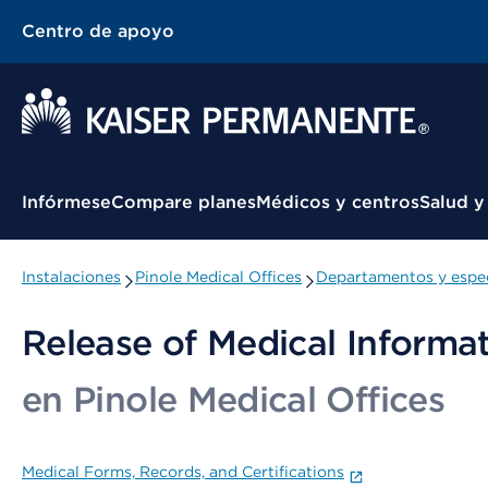
Centro de apoyo
Menú contextual
Infórmese
Compare planes
Médicos y centros
Salud y
Instalaciones
Pinole Medical Offices
Departamentos y espec
Release of Medical Informa
en Pinole Medical Offices
Medical Forms, Records, and Certifications