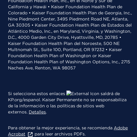
Foundation Health Plan, Inc., en el Norte y Sur de
California y Hawái • Kaiser Foundation Health Plan de
Colorado • Kaiser Foundation Health Plan de Georgia, Inc.,
Nine Piedmont Center, 3495 Piedmont Road NE, Atlanta,
GA 30305 • Kaiser Foundation Health Plan de Estados del
Atlántico Medio, Inc., en Maryland, Virginia, y Washington,
D.C., 4000 Garden City Drive, Hyattsville, MD, 20785 •
Kaiser Foundation Health Plan del Noroeste, 500 NE
Multnomah St., Suite 100, Portland, OR 97232 • Kaiser
Foundation Health Plan of Washington or Kaiser
Foundation Health Plan of Washington Options, Inc., 2715
Naches Ave, Renton, WA 98057
Si selecciona estos enlaces
saldrá de
KP.org/espanol. Kaiser Permanente no se responsabiliza
de la información o las políticas de sitios web
externos.
Detalles
.
Para obtener la mejor experiencia, se recomienda
Adobe
Acrobat
para leer archivos PDFs.