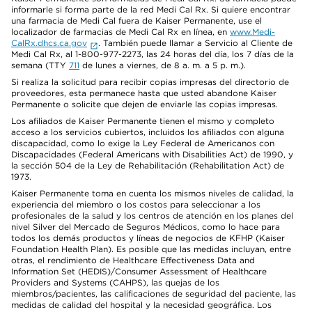
informarle si forma parte de la red Medi Cal Rx. Si quiere encontrar
una farmacia de Medi Cal fuera de Kaiser Permanente, use el
localizador de farmacias de Medi Cal Rx en línea, en
www.Medi-
CalRx.dhcs.ca.gov
. También puede llamar a Servicio al Cliente de
Medi Cal Rx, al 1-800-977-2273, las 24 horas del día, los 7 días de la
semana (TTY
711
de lunes a viernes, de 8 a. m. a 5 p. m.).
Si realiza la solicitud para recibir copias impresas del directorio de
proveedores, esta permanece hasta que usted abandone Kaiser
Permanente o solicite que dejen de enviarle las copias impresas.
Los afiliados de Kaiser Permanente tienen el mismo y completo
acceso a los servicios cubiertos, incluidos los afiliados con alguna
discapacidad, como lo exige la Ley Federal de Americanos con
Discapacidades (Federal Americans with Disabilities Act) de 1990, y
la sección 504 de la Ley de Rehabilitación (Rehabilitation Act) de
1973.
Kaiser Permanente toma en cuenta los mismos niveles de calidad, la
experiencia del miembro o los costos para seleccionar a los
profesionales de la salud y los centros de atención en los planes del
nivel Silver del Mercado de Seguros Médicos, como lo hace para
todos los demás productos y líneas de negocios de KFHP (Kaiser
Foundation Health Plan). Es posible que las medidas incluyan, entre
otras, el rendimiento de Healthcare Effectiveness Data and
Information Set (HEDIS)/Consumer Assessment of Healthcare
Providers and Systems (CAHPS), las quejas de los
miembros/pacientes, las calificaciones de seguridad del paciente, las
medidas de calidad del hospital y la necesidad geográfica. Los