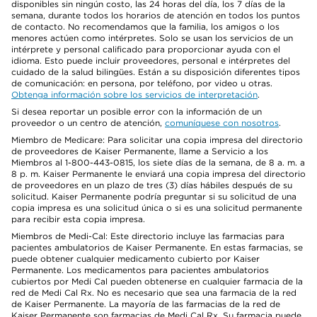
disponibles sin ningún costo, las 24 horas del día, los 7 días de la
semana, durante todos los horarios de atención en todos los puntos
de contacto. No recomendamos que la familia, los amigos o los
menores actúen como intérpretes. Solo se usan los servicios de un
intérprete y personal calificado para proporcionar ayuda con el
idioma. Esto puede incluir proveedores, personal e intérpretes del
cuidado de la salud bilingües. Están a su disposición diferentes tipos
de comunicación: en persona, por teléfono, por video u otras.
Obtenga información sobre los servicios de interpretación
.
Si desea reportar un posible error con la información de un
proveedor o un centro de atención,
comuníquese con nosotros
.
Miembro de Medicare: Para solicitar una copia impresa del directorio
de proveedores de Kaiser Permanente, llame a Servicio a los
Miembros al 1-800-443-0815, los siete días de la semana, de 8 a. m. a
8 p. m. Kaiser Permanente le enviará una copia impresa del directorio
de proveedores en un plazo de tres (3) días hábiles después de su
solicitud. Kaiser Permanente podría preguntar si su solicitud de una
copia impresa es una solicitud única o si es una solicitud permanente
para recibir esta copia impresa.
Miembros de Medi-Cal: Este directorio incluye las farmacias para
pacientes ambulatorios de Kaiser Permanente. En estas farmacias, se
puede obtener cualquier medicamento cubierto por Kaiser
Permanente. Los medicamentos para pacientes ambulatorios
cubiertos por Medi Cal pueden obtenerse en cualquier farmacia de la
red de Medi Cal Rx. No es necesario que sea una farmacia de la red
de Kaiser Permanente. La mayoría de las farmacias de la red de
Kaiser Permanente son farmacias de Medi Cal Rx. Su farmacia puede